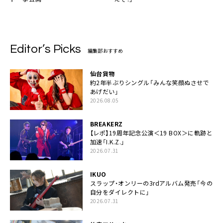
Editor’s Picks
編集部おすすめ
仙台貨物
約2年半ぶりシングル「みんな笑顔ぬさせで
あげだい」
2026.08.05
BREAKERZ
【レポ】19周年記念公演＜19 BOX＞に軌跡と
加速「I.K.Z.」
2026.07.31
IKUO
スラップ・オンリーの3rdアルバム発売「今の
自分をダイレクトに」
2026.07.31