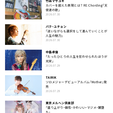
竹森マサユキ
カバーを超えた表現とは？ RE:Chording「天
使達の歌」
2026.07.30
パク・ユチョン
「迷いながらも選択をして進んでいくことが
人生の魅力」
2026.07.30
中島卓偉
「たったひとりの人生を狂わせられたほうが
光栄」
2026.07.29
TAIRIK
ソロメジャーデビューアルバム『Mother』発
売
2026.07.29
東京メルヘン倶楽部
「盛り上がり・個性・かわいい・マジメ・闇堕
ち」