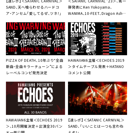
【速レポ】＜SATANIC CARNIVAL＞
＜SATANIC CARNIVAL ’23＞、第一
SAND、天へ喰らわせるハードコ
弾発表にKen Yokoyama、
ア・アンセム「愛してるぜ、ツネ！」
WANIMA、10-FEET、Dragon Ash、
ヘイスミなど23組
PIZZA OF DEATH
、10年ぶり“全曲
HAWAIIAN6主催＜ECHOES 2019
新曲・全曲キラーチューン”による
＞
タイムテーブル発表＋HATANO
レーベルコンピ発売決定
コメント公開
HAWAIIAN6主催＜ECHOES 2019
【速レポ】＜
SATANIC CARNIVAL
＞
＞
、10月開催決定＋出演全30バン
SAND、「いいことは一つも言わね
ド一挙公開
えぞ！」