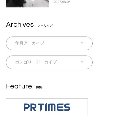
スト来日決定
2026.08.05
Archives
アーカイブ
Feature
特集