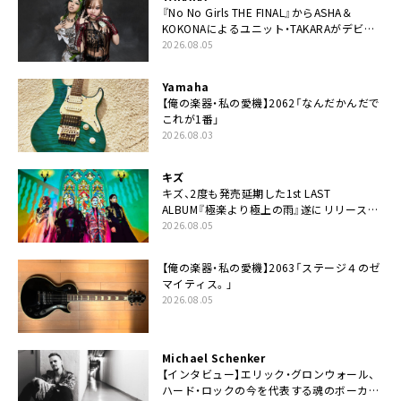
『No No Girls THE FINAL』からASHA＆
KOKONAによるユニット・TAKARAがデビュ
ー
2026.08.05
Yamaha
【俺の楽器・私の愛機】2062「なんだかんだで
これが1番」
2026.08.03
キズ
キズ、2度も発売延期した1st LAST
ALBUM『極楽より極上の雨』遂にリリース。
収録曲「はじまり」MV公開
2026.08.05
【俺の楽器・私の愛機】2063「ステージ４のゼ
マイティス。」
2026.08.05
Michael Schenker
【インタビュー】エリック・グロンウォール、
ハード・ロックの今を代表する魂のボーカリ