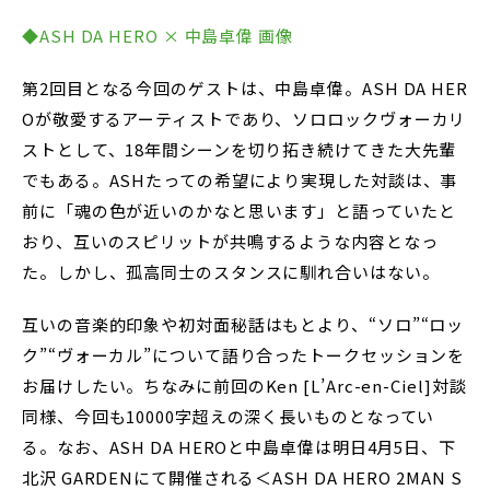
◆ASH DA HERO × 中島卓偉 画像
第2回目となる今回のゲストは、中島卓偉。ASH DA HER
Oが敬愛するアーティストであり、ソロロックヴォーカリ
ストとして、18年間シーンを切り拓き続けてきた大先輩
でもある。ASHたっての希望により実現した対談は、事
前に「魂の色が近いのかなと思います」と語っていたと
おり、互いのスピリットが共鳴するような内容となっ
た。しかし、孤高同士のスタンスに馴れ合いはない。
互いの音楽的印象や初対面秘話はもとより、“ソロ”“ロッ
ク”“ヴォーカル”について語り合ったトークセッションを
お届けしたい。ちなみに前回のKen [L’Arc-en-Ciel]対談
同様、今回も10000字超えの深く長いものとなってい
る。なお、ASH DA HEROと中島卓偉は明日4月5日、下
北沢 GARDENにて開催される＜ASH DA HERO 2MAN S