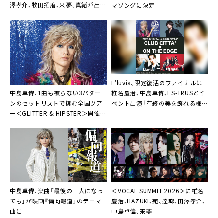
澤孝介、牧田拓磨、来夢、真緒が出演
マソングに決定
決定
L’luvia、限定復活のファイナルは
中島卓偉、1曲も被らない3パター
椎名慶治、中島卓偉、ES-TRUSとイ
ンのセットリストで挑む全国ツア
ベント出演「有終の美を飾れる様な
ー＜GLITTER & HIPSTER＞開催決
最っ幸のライブにします」
定
中島卓偉、楽曲「最後の一人になっ
＜VOCAL SUMMIT 2026＞に椎名
ても」が映画『偏向報道』のテーマ
慶治、HAZUKI、苑、逹瑯、⽥澤孝介、
曲に
中島卓偉、来夢