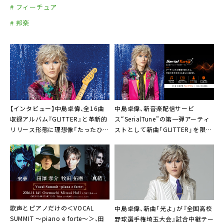
# フィーチュア
# 邦楽
【インタビュー】中島卓偉、全16曲
中島卓偉、新音楽配信サービ
収録アルバム『GLITTER』と革新的
ス“SerialTune”の第一弾アーティ
リリース形態に理想像「たったひと
ストとして新曲「GLITTER」を限定
りの人生を狂わせられたほうが光
映像付きリリース決定
栄」
歌声とピアノだけの＜VOCAL
中島卓偉、新曲「光よ」が『全国高校
SUMMIT ～piano e forte～＞、田
野球選手権埼玉大会』試合中継テー