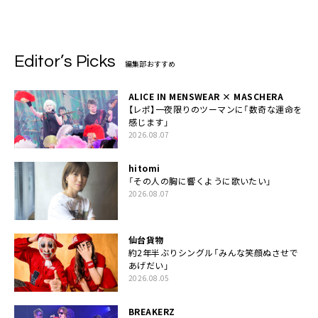
Editor’s Picks
編集部おすすめ
ALICE IN MENSWEAR × MASCHERA
【レポ】一夜限りのツーマンに「数奇な運命を
感じます」
2026.08.07
hitomi
「その人の胸に響くように歌いたい」
2026.08.07
仙台貨物
約2年半ぶりシングル「みんな笑顔ぬさせで
あげだい」
2026.08.05
BREAKERZ