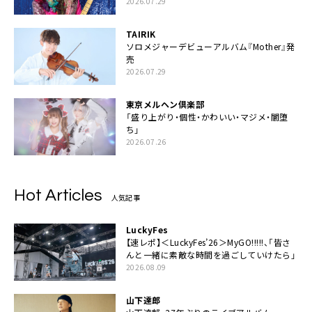
2026.07.29
TAIRIK
ソロメジャーデビューアルバム『Mother』発
売
2026.07.29
東京メルヘン倶楽部
「盛り上がり・個性・かわいい・マジメ・闇堕
ち」
2026.07.26
Hot Articles
人気記事
LuckyFes
【速レポ】＜LuckyFes’26＞MyGO!!!!!、「皆さ
んと一緒に素敵な時間を過ごしていけたら」
2026.08.09
山下達郎