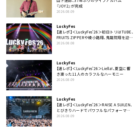
山下達郎、37年ぶりのライブアルバム
『JOY2』が完成
2026.08.09
LuckyFes
【速レポ】＜LuckyFes’26＞初日トリはTUBE、
FRUITS ZIPPERや綾小路翔、鬼龍院翔を迎え
た豪華コラボも「知ってたらぜひ一緒に歌っ
2026.08.08
てちょうだい」
LuckyFes
【速レポ】＜LuckyFes’26＞Liella!、夏空に響
き渡った11人のカラフルなハーモニー
2026.08.09
LuckyFes
【速レポ】＜LuckyFes’26＞RAISE A SUILEN、
とびきりハードでパワフルなパフォーマン
ス「一緒に踊っていただけますか？」
2026.08.09