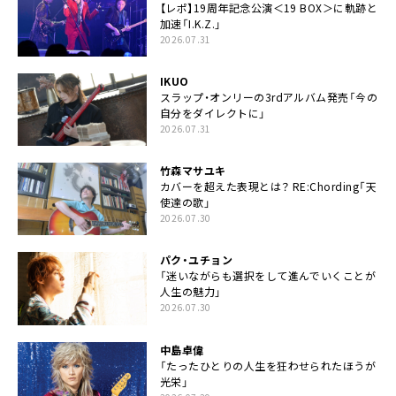
【レポ】19周年記念公演＜19 BOX＞に軌跡と
加速「I.K.Z.」
2026.07.31
IKUO
スラップ・オンリーの3rdアルバム発売「今の
自分をダイレクトに」
2026.07.31
竹森マサユキ
カバーを超えた表現とは？ RE:Chording「天
使達の歌」
2026.07.30
パク・ユチョン
「迷いながらも選択をして進んでいくことが
人生の魅力」
2026.07.30
中島卓偉
「たったひとりの人生を狂わせられたほうが
光栄」