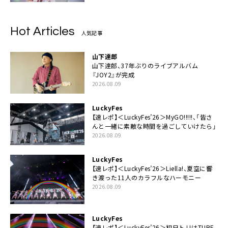
Hot Articles
人気記事
山下達郎
山下達郎、37年ぶりのライブアルバム
『JOY2』が完成
2026.08.09
LuckyFes
【速レポ】＜LuckyFes’26＞MyGO!!!!!、「皆さ
んと一緒に素敵な時間を過ごしていけたら」
2026.08.09
LuckyFes
【速レポ】＜LuckyFes’26＞Liella!、夏空に響
き渡った11人のカラフルなハーモニー
2026.08.09
LuckyFes
【速レポ】＜LuckyFes’26＞初日トリはTUBE、