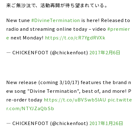
来ご無沙汰で、活動再開が待ち望まれている。
New tune
#DivineTermination
is here! Released to
radio and streaming online today – video
#premier
e
next Monday!
https://t.co/cR7YgdRVXk
— CHICKENFOOT (@chickenfoot)
2017年2月6日
New release (coming 3/10/17) features the brand n
ew song "Divine Termination", best of, and more! P
re-order today
https://t.co/uBVSwb5IAU
pic.twitte
r.com/NTYJZaQbSb
— CHICKENFOOT (@chickenfoot)
2017年1月26日