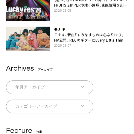
FRUITS ZIPPERや綾小路翔、鬼龍院翔を迎え
た豪華コラボも「知ってたらぜひ一緒に歌っ
2026.08.08
てちょうだい」
モナキ
モナキ、新曲「すみなすものは心なりけり」
MV公開。RECのギターにEvery Little Thing・
伊藤一朗参加も
2026.08.07
Archives
アーカイブ
Feature
特集