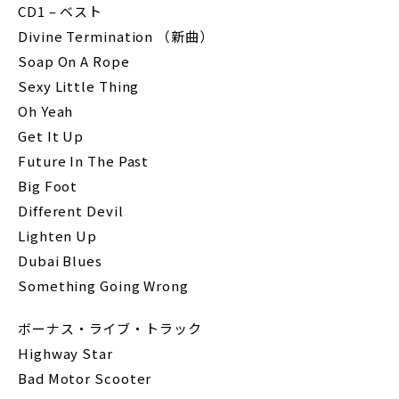
CD1 – ベスト
Divine Termination （新曲）
Soap On A Rope
Sexy Little Thing
Oh Yeah
Get It Up
Future In The Past
Big Foot
Different Devil
Lighten Up
Dubai Blues
Something Going Wrong
ボーナス・ライブ・トラック
Highway Star
Bad Motor Scooter