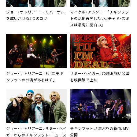
ジョー・サトリアーニ
、リハーサル
マイケル・アンソニー
「
チキンフッ
を成功させる5つのコツ
ト
の活動再開したい。チャド・スミ
スは最高に面白い」
ジョー・サトリアーニ
「9月に
チキ
サミー・ヘイガー
、70歳お祝い公演
ンフット
の公演があるはず」
を映画館で上映
ジョー・サトリアーニ
、
サミー・ヘイ
チキンフット
、5年ぶりの新曲、MV
ガー
からのチキンフット・ニュース
公開