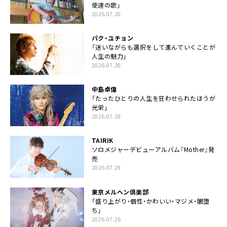
使達の歌」
2026.07.30
パク・ユチョン
「迷いながらも選択をして進んでいくことが
人生の魅力」
2026.07.30
中島卓偉
「たったひとりの人生を狂わせられたほうが
光栄」
2026.07.29
TAIRIK
ソロメジャーデビューアルバム『Mother』発
売
2026.07.29
東京メルヘン倶楽部
「盛り上がり・個性・かわいい・マジメ・闇堕
ち」
2026.07.26