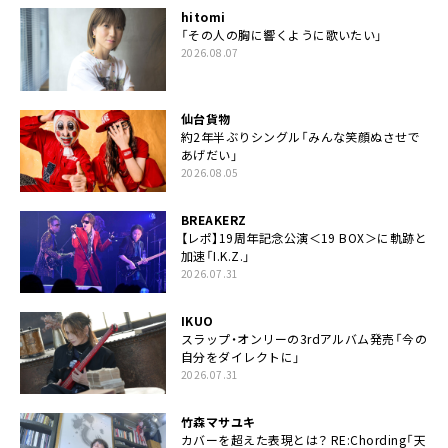
hitomi
「その人の胸に響くように歌いたい」
2026.08.07
仙台貨物
約2年半ぶりシングル「みんな笑顔ぬさせで
あげだい」
2026.08.05
BREAKERZ
【レポ】19周年記念公演＜19 BOX＞に軌跡と
加速「I.K.Z.」
2026.07.31
IKUO
スラップ・オンリーの3rdアルバム発売「今の
自分をダイレクトに」
2026.07.31
竹森マサユキ
カバーを超えた表現とは？ RE:Chording「天