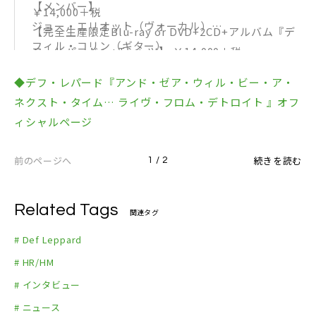
【メンバー】
￥14,000＋税
ジョー・エリオット（ヴォーカル）
【完全生産限定Blu-ray or DVD+2CD+アルバム『デ
フィル・コリン（ギター）
フ・レパード』+Tシャツ】 ￥14,000＋税
ヴィヴィアン・キャンベル（ギター）
【初回限定盤Blu-ray or DVD+2CD】 ￥8,800＋税
◆デフ・レパード『アンド・ゼア・ウィル・ビー・ア・
リック・サヴェージ（ベース）
【通常盤Blu-ray or DVD】 ￥6,800＋税
ネクスト・タイム… ライヴ・フロム・デトロイト 』オフ
リック・アレン（ドラムス）
BD/DVD
ィシャルページ
1.レッツ・ゴー
2.アニマル
前のページへ
続きを読む
1 / 2
3.レット・イット・ゴー
4.デンジャラス
Related Tags
5.フーリン
関連タグ
6.ラヴ・バイツ
# Def Leppard
7.アーマゲドン
# HR/HM
8.ロック・オン
# インタビュー
9.マン・イナフ
# ニュース
10.ロケット