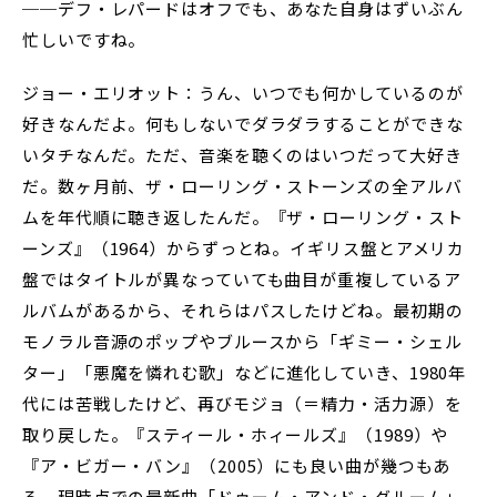
──デフ・レパードはオフでも、あなた自身はずいぶん
忙しいですね。
ジョー・エリオット：うん、いつでも何かしているのが
好きなんだよ。何もしないでダラダラすることができな
いタチなんだ。ただ、音楽を聴くのはいつだって大好き
だ。数ヶ月前、ザ・ローリング・ストーンズの全アルバ
ムを年代順に聴き返したんだ。『ザ・ローリング・スト
ーンズ』（1964）からずっとね。イギリス盤とアメリカ
盤ではタイトルが異なっていても曲目が重複しているア
ルバムがあるから、それらはパスしたけどね。最初期の
モノラル音源のポップやブルースから「ギミー・シェル
ター」「悪魔を憐れむ歌」などに進化していき、1980年
代には苦戦したけど、再びモジョ（＝精力・活力源）を
取り戻した。『スティール・ホィールズ』（1989）や
『ア・ビガー・バン』（2005）にも良い曲が幾つもあ
る。現時点での最新曲「ドゥーム・アンド・グルーム」