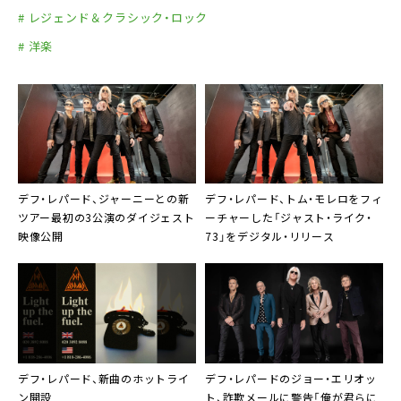
11.ブリンギン・オン・ザ・ハートブレイク
# レジェンド＆クラシック・ロック
12.スイッチ625
# 洋楽
13.ヒステリア
14.レッツ・ゲット・ロック
15.シュガー・オン・ミー
〈アンコール〉
16.ロック・オブ・エイジズ
17.フォトグラフ
デフ・レパード、ジャーニーとの新
デフ・レパード、トム・モレロをフィ
ボーナス映像
ツアー最初の3公演のダイジェスト
ーチャーした「ジャスト・ライク・
映像公開
73」をデジタル・リリース
1.レッツ・ゴー（リリック・ビデオ）
2.レッツ・ゴー（ミュージック・ビデオ）
3.デンジャラス（ミュージック・ビデオ）
4.マン・イナフ（ミュージック・ビデオ）
5.ウィ・ビロング（ミュージック・ビデオ）
デフ・レパード、新曲のホットライ
デフ・レパードのジョー・エリオッ
ン開設
ト、詐欺メールに警告「俺が君らに