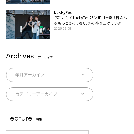
LuckyFes
【速レポ】＜LuckyFes’26＞相川七瀬 「皆さん
をもっと熱く、熱く、熱く盛り上げていきま
す！」
2026.08.08
Archives
アーカイブ
Feature
特集