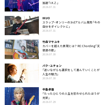
加速「I.K.Z.」
2026.07.31
IKUO
スラップ・オンリーの3rdアルバム発売「今の
自分をダイレクトに」
2026.07.31
竹森マサユキ
カバーを超えた表現とは？ RE:Chording「天
使達の歌」
2026.07.30
パク・ユチョン
「迷いながらも選択をして進んでいくことが
人生の魅力」
2026.07.30
中島卓偉
「たったひとりの人生を狂わせられたほうが
光栄」
2026.07.29