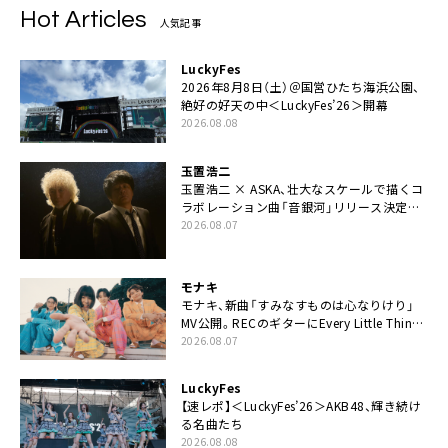
Hot Articles
人気記事
LuckyFes
2026年8月8日（土）＠国営ひたち海浜公園、
絶好の好天の中＜LuckyFes’26＞開幕
2026.08.08
玉置浩二
玉置浩二 × ASKA、壮大なスケールで描くコ
ラボレーション曲「音銀河」リリース決定。
カップリングには新曲「命の宿り」収録も
2026.08.07
モナキ
モナキ、新曲「すみなすものは心なりけり」
MV公開。RECのギターにEvery Little Thing・
伊藤一朗参加も
2026.08.07
LuckyFes
【速レポ】＜LuckyFes’26＞AKB48、輝き続け
る名曲たち
2026.08.08