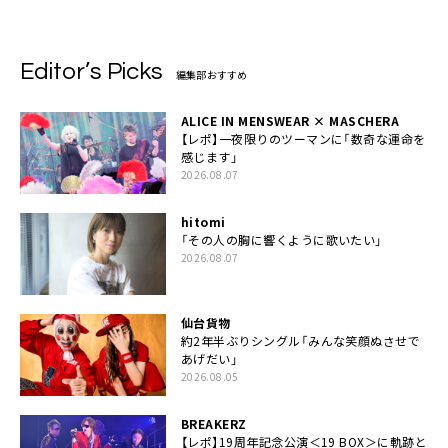
Editor’s Picks
編集部おすすめ
ALICE IN MENSWEAR × MASCHERA
【レポ】一夜限りのツーマンに「数奇な運命を
感じます」
2026.08.07
hitomi
「その人の胸に響くように歌いたい」
2026.08.07
仙台貨物
約2年半ぶりシングル「みんな笑顔ぬさせで
あげだい」
2026.08.05
BREAKERZ
【レポ】19周年記念公演＜19 BOX＞に軌跡と