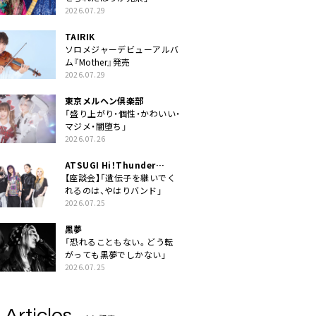
2026.07.29
TAIRIK
ソロメジャーデビューアルバ
ム『Mother』発売
2026.07.29
東京メルヘン倶楽部
「盛り上がり・個性・かわいい・
マジメ・闇堕ち」
2026.07.26
ATSUGI Hi！Thunder
Rock Festival
【座談会】「遺伝子を継いでく
れるのは、やはりバンド」
2026.07.25
黒夢
「恐れることもない。どう転
がっても黒夢でしかない」
2026.07.25
 Articles