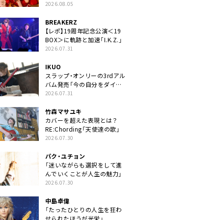
2026.08.05
BREAKERZ
【レポ】19周年記念公演＜19
BOX＞に軌跡と加速「I.K.Z.」
2026.07.31
IKUO
スラップ・オンリーの3rdアル
バム発売「今の自分をダイレ
クトに」
2026.07.31
竹森マサユキ
カバーを超えた表現とは？
RE:Chording「天使達の歌」
2026.07.30
パク・ユチョン
「迷いながらも選択をして進
んでいくことが人生の魅力」
2026.07.30
中島卓偉
「たったひとりの人生を狂わ
せられたほうが光栄」