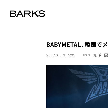
BABYMETAL
、韓国で
2017.01.13 15:05
Share