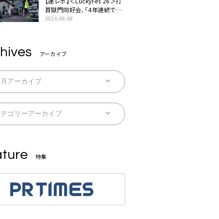
【速レポ】＜LuckyFes’26＞打
首獄門同好会、「4年連続で出
演させてもらってます。今日
2026.08.08
もとびっきり暑いですね」
hives
アーカイブ
ture
特集