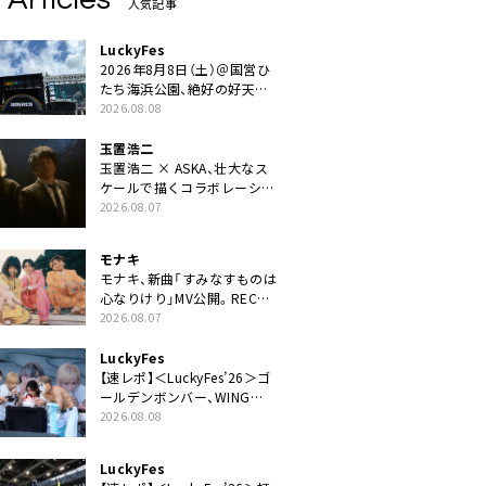
人気記事
LuckyFes
2026年8月8日（土）＠国営ひ
たち海浜公園、絶好の好天の
中＜LuckyFes’26＞開幕
2026.08.08
玉置浩二
玉置浩二 × ASKA、壮大なス
ケールで描くコラボレーショ
ン曲「音銀河」リリース決定。
2026.08.07
カップリングには新曲「命の
宿り」収録も
モナキ
モナキ、新曲「すみなすものは
心なりけり」MV公開。RECの
ギターにEvery Little Thing・
2026.08.07
伊藤一朗参加も
LuckyFes
【速レポ】＜LuckyFes’26＞ゴ
ールデンボンバー、WING
STAGEトップバッターでかき
2026.08.08
氷爆食いや瓦割り「みなさん
完璧です！」
LuckyFes