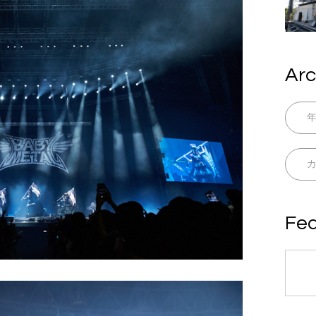
Arc
Fea