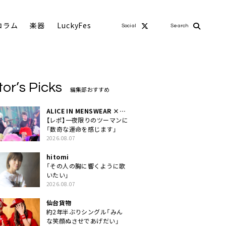
コラム
楽器
LuckyFes
Social
Search
tor’s Picks
編集部おすすめ
ALICE IN MENSWEAR ×
MASCHERA
【レポ】一夜限りのツーマンに
「数奇な運命を感じます」
2026.08.07
hitomi
「その人の胸に響くように歌
いたい」
2026.08.07
仙台貨物
約2年半ぶりシングル「みん
な笑顔ぬさせであげだい」