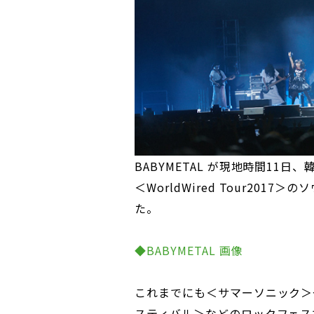
BABYMETAL が現地時間11
＜WorldWired Tour20
た。
◆BABYMETAL 画像
これまでにも＜サマーソニック＞
スティバル＞などのロックフェスで