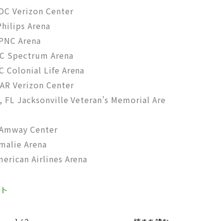
 Verizon Center
ilips Arena
NC Arena
 Spectrum Arena
olonial Life Arena
R Verizon Center
L Jacksonville Veteran’s Memorial Are
Amway Center
alie Arena
ican Airlines Arena
イト