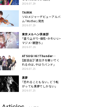
2026.07.29
TAIRIK
ソロメジャーデビューアルバ
ム『Mother』発売
2026.07.29
東京メルヘン倶楽部
「盛り上がり・個性・かわいい・
マジメ・闇堕ち」
2026.07.26
ATSUGI Hi！Thunder
Rock Festival
【座談会】「遺伝子を継いでく
れるのは、やはりバンド」
2026.07.25
黒夢
「恐れることもない。どう転
がっても黒夢でしかない」
2026.07.25
 Articles