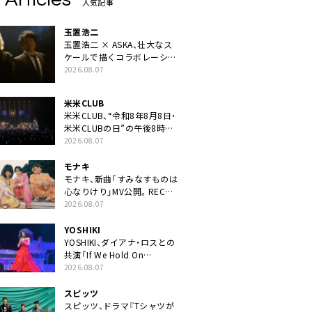
人気記事
玉置浩二
玉置浩二 × ASKA、壮大なス
ケールで描くコラボレーショ
ン曲「音銀河」リリース決定。
2026.08.07
カップリングには新曲「命の
宿り」収録も
米米CLUB
米米CLUB、“令和8年8月8日・
米米CLUBの日”の午後8時に
40周年ライブより「FANtachy
2026.08.07
medley」を88年限定公開
モナキ
モナキ、新曲「すみなすものは
心なりけり」MV公開。RECの
ギターにEvery Little Thing・
2026.08.07
伊藤一朗参加も
YOSHIKI
YOSHIKI、ダイアナ・ロスとの
共演「If We Hold On
Together」ライブ映像公開
2026.08.07
スピッツ
スピッツ、ドラマ『Tシャツが