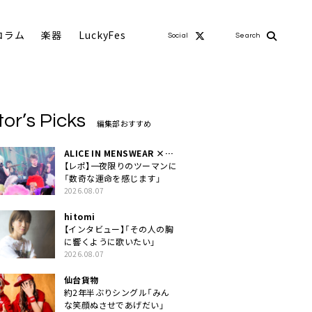
コラム
楽器
LuckyFes
Social
Search
tor’s Picks
編集部おすすめ
ALICE IN MENSWEAR ×
MASCHERA
【レポ】一夜限りのツーマンに
「数奇な運命を感じます」
2026.08.07
hitomi
【インタビュー】「その人の胸
に響くように歌いたい」
2026.08.07
仙台貨物
約2年半ぶりシングル「みん
な笑顔ぬさせであげだい」