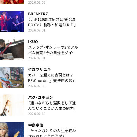
2026.08.05
BREAKERZ
【レポ】19周年記念公演＜19
BOX＞に軌跡と加速「I.K.Z.」
2026.07.31
IKUO
スラップ・オンリーの3rdアル
バム発売「今の自分をダイレ
クトに」
2026.07.31
竹森マサユキ
カバーを超えた表現とは？
RE:Chording「天使達の歌」
2026.07.30
パク・ユチョン
「迷いながらも選択をして進
んでいくことが人生の魅力」
2026.07.30
中島卓偉
「たったひとりの人生を狂わ
せられたほうが光栄」