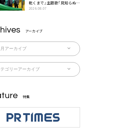
乾くまで』主題歌「見知らぬ
糸」本日配信。ドラマとのSP
2026.08.07
コラボムービー公開も
hives
アーカイブ
ture
特集