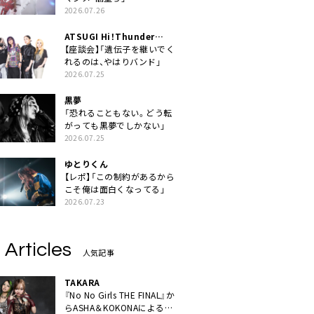
2026.07.26
ATSUGI Hi！Thunder
Rock Festival
【座談会】「遺伝子を継いでく
れるのは、やはりバンド」
2026.07.25
黒夢
「恐れることもない。どう転
がっても黒夢でしかない」
2026.07.25
ゆとりくん
【レポ】「この制約があるから
こそ俺は面白くなってる」
2026.07.23
 Articles
人気記事
TAKARA
『No No Girls THE FINAL』か
らASHA＆KOKONAによるユ