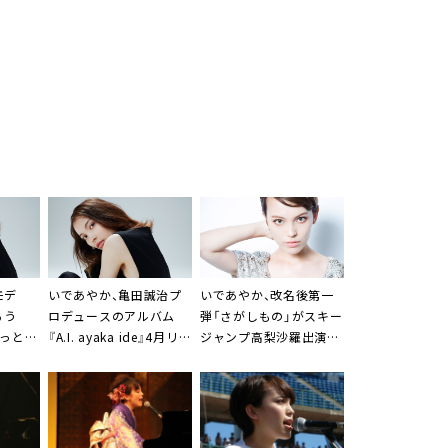
モデ
いであやか
、
亀田誠治
プ
いであやか
、改名後第一
るう
ロデュースのアルバム
弾「さがしもの」がスキー
っと」
『A.I. ayaka ide』4月リリ
ジャンプ高梨沙羅出演ク
ース
ラレCMでオンエア中