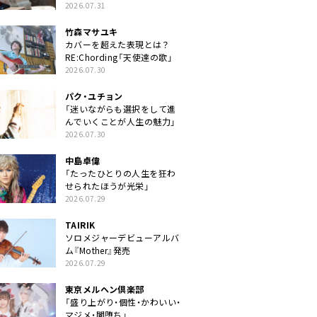
クトに」
2026.07.31
竹森マサユキ
カバーを超えた表現とは？
RE:Chording「天使達の歌」
2026.07.30
パク・ユチョン
「迷いながらも選択をして進
んでいくことが人生の魅力」
2026.07.30
中島卓偉
「たったひとりの人生を狂わ
せられたほうが光栄」
2026.07.29
TAIRIK
ソロメジャーデビューアルバ
ム『Mother』発売
2026.07.29
東京メルヘン倶楽部
「盛り上がり・個性・かわいい・
マジメ・闇堕ち」