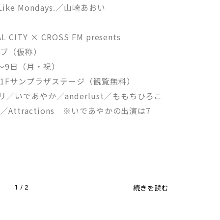
ike Mondays.／山崎あおい
ITY × CROSS FM presents
イブ（仮称）
）〜9日（月・祝）
B1Fサンプラザステージ（観覧無料）
リ／いであやか／anderlust／ももちひろこ
X／Attractions ※いであやかの出演は7
ト
続きを読む
1 / 2