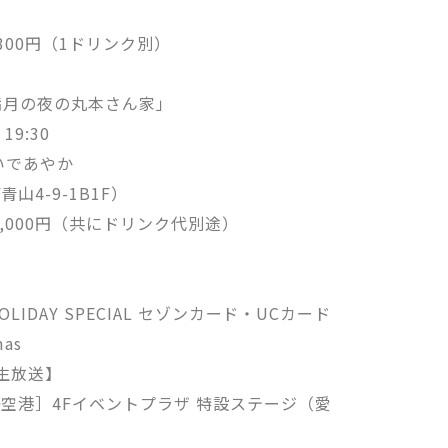
,300円（1ドリンク別）
「満月の夜の丸本さん家」
19:30
いであやか
4-9-1B1F）
 4,000円（共にドリンク代別途）
HOLIDAY SPECIAL セゾンカード・UCカード
mas
開生放送】
空港］4Fイベントプラザ 特設ステージ（愛