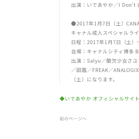
出演：いであやか／I Don’t L
●2017年1月7日（土）CANAL C
キャナル成人スペシャルラ
日程：2017年1月7日（土
会場：キャナルシティ博多 
出演：Salyu／酸欠少女さユ
／図鑑／FREAK／ANALOGI
（土）になります。
◆いであやか オフィシャルサイ
前のページへ