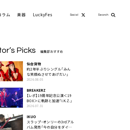
コラム
楽器
LuckyFes
Social
Search
tor’s Picks
編集部おすすめ
仙台貨物
約2年半ぶりシングル「みん
な笑顔ぬさせであげだい」
2026.08.05
BREAKERZ
【レポ】19周年記念公演＜19
BOX＞に軌跡と加速「I.K.Z.」
2026.07.31
IKUO
スラップ・オンリーの3rdアル
バム発売「今の自分をダイレ