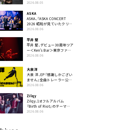
ニット・TAKARAがデビュー
2026.08.05
ASKA
ASKA、『ASKA CONCERT
2026 昭和が見ていたクリス
マス!? 』発売＆上映決定
2026.08.06
平井 堅
平井 堅、デビュー30周年ツア
ー＜Ken’s Bar＞東京ファイ
ナル公演の映像商品化決定。
2026.08.06
ブックレットには平井堅のメ
ッセージ掲載も
大泉洋
大泉 洋、EP『感謝しかござい
ません』全曲トレーラー公
開。幾田りら書き下ろし曲や
2026.08.06
ジャズピアニスト・小曽根真
による提供曲のレコーディン
Zilqy
グ映像の一部解禁も
Zilqy、1stフルアルバム
『Birth of Riot』のテーマ
は“ヘヴィネスと普遍性の両
2026.08.06
立”