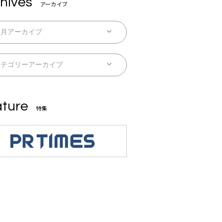
hives
アーカイブ
ture
特集