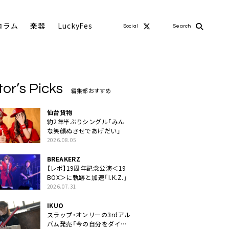
コラム
楽器
LuckyFes
Social
Search
tor’s Picks
編集部おすすめ
仙台貨物
約2年半ぶりシングル「みん
な笑顔ぬさせであげだい」
2026.08.05
BREAKERZ
【レポ】19周年記念公演＜19
BOX＞に軌跡と加速「I.K.Z.」
2026.07.31
IKUO
スラップ・オンリーの3rdアル
バム発売「今の自分をダイレ