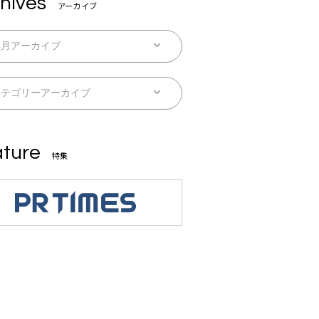
hives
アーカイブ
ture
特集