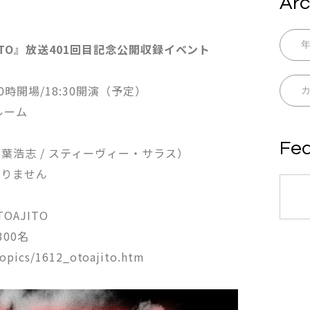
Arc
OAJITO』放送401回目記念公開収録イベント
00時開場/18:30開演（予定）
ルーム
Fea
AS（稲葉浩志 / スティーヴィー・サラス）
ありません
）
TOAJITO
300名
topics/1612_otoajito.htm