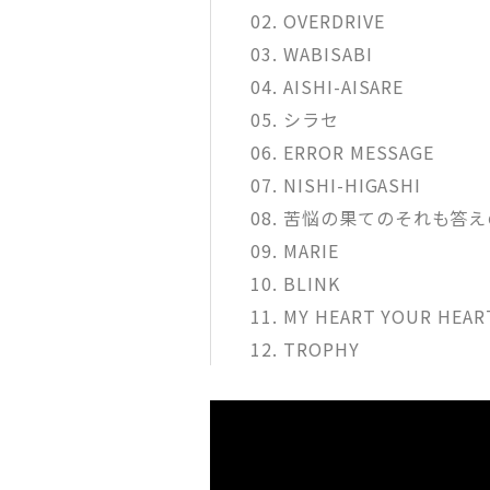
02. OVERDRIVE
03. WABISABI
04. AISHI-AISARE
05. シラセ
06. ERROR MESSAGE
07. NISHI-HIGASHI
08. 苦悩の果てのそれも答
09. MARIE
10. BLINK
11. MY HEART YOUR HEAR
12. TROPHY