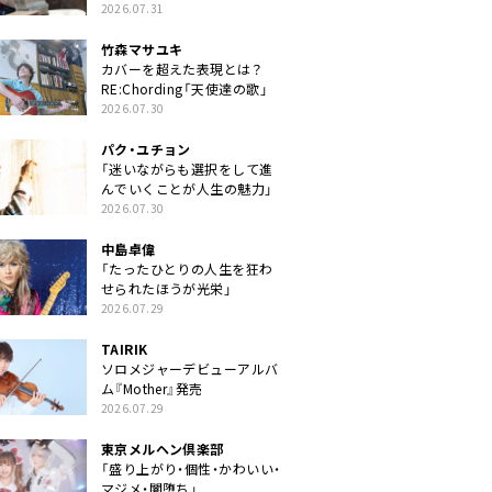
クトに」
2026.07.31
竹森マサユキ
カバーを超えた表現とは？
RE:Chording「天使達の歌」
2026.07.30
パク・ユチョン
「迷いながらも選択をして進
んでいくことが人生の魅力」
2026.07.30
中島卓偉
「たったひとりの人生を狂わ
せられたほうが光栄」
2026.07.29
TAIRIK
ソロメジャーデビューアルバ
ム『Mother』発売
2026.07.29
東京メルヘン倶楽部
「盛り上がり・個性・かわいい・
マジメ・闇堕ち」