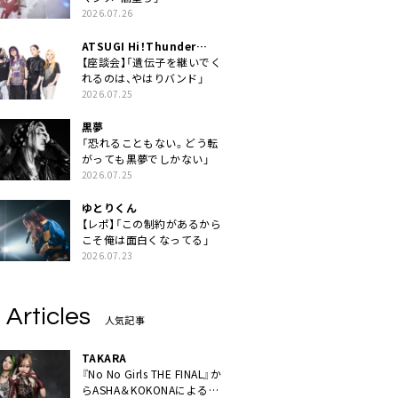
2026.07.26
ATSUGI Hi！Thunder
Rock Festival
【座談会】「遺伝子を継いでく
れるのは、やはりバンド」
2026.07.25
黒夢
「恐れることもない。どう転
がっても黒夢でしかない」
2026.07.25
ゆとりくん
【レポ】「この制約があるから
こそ俺は面白くなってる」
2026.07.23
 Articles
人気記事
TAKARA
『No No Girls THE FINAL』か
らASHA＆KOKONAによるユ