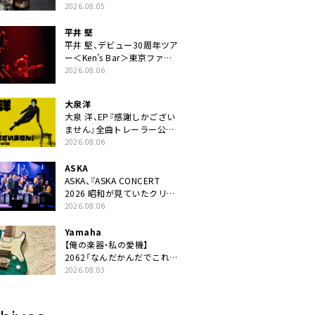
ニット・TAKARAがデビュー
2026.08.05
平井 堅
平井 堅、デビュー30周年ツア
ー＜Ken’s Bar＞東京ファイ
ナル公演の映像商品化決定。
2026.08.06
ブックレットには平井堅のメ
ッセージ掲載も
大泉洋
大泉 洋、EP『感謝しかござい
ません』全曲トレーラー公
開。幾田りら書き下ろし曲や
2026.08.06
ジャズピアニスト・小曽根真
による提供曲のレコーディン
ASKA
グ映像の一部解禁も
ASKA、『ASKA CONCERT
2026 昭和が見ていたクリス
マス!? 』発売＆上映決定
2026.08.06
Yamaha
【俺の楽器・私の愛機】
2062「なんだかんだでこれが
1番」
2026.08.03