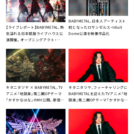
BABYMETAL、日本人アーティスト
【ライブレポート】BABYMETAL、熱
初となったロサンゼルス・Intuit
気溢れる日本凱旋ライブハウス公
Dome公演を映像作品化
演開催。オープニングアクト・
METALVERSEステージにガールズ
バンドがサプライズ“出現”も
キタニタツヤ × BABYMETAL、TV
キタニタツヤ、フィーチャリングに
アニメ『地獄楽』第二期OPテーマ
BABYMETALを迎えたTVアニメ『地
「かすかなはな」のMV公開。新宿を
獄楽』第二期OPテーマ「かすかな
舞台に両者が儀式を実施する壮大
はな」CDリリース決定
な映像作品に