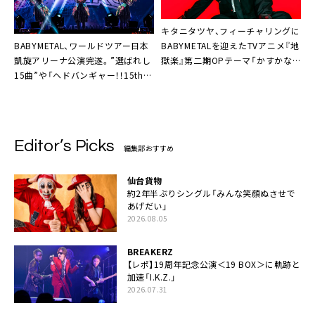
キタニタツヤ、フィーチャリングに
BABYMETAL、ワールドツアー日本
BABYMETALを迎えたTVアニメ『地
凱旋アリーナ公演完遂。”選ばれし
獄楽』第二期OPテーマ「かすかな
15曲”や「ヘドバンギャー！！15th
はな」配信リリース決定＆ジャケ写
Night Ver.」も披露
解禁
Editor’s Picks
編集部おすすめ
仙台貨物
約2年半ぶりシングル「みんな笑顔ぬさせで
あげだい」
2026.08.05
BREAKERZ
【レポ】19周年記念公演＜19 BOX＞に軌跡と
加速「I.K.Z.」
2026.07.31