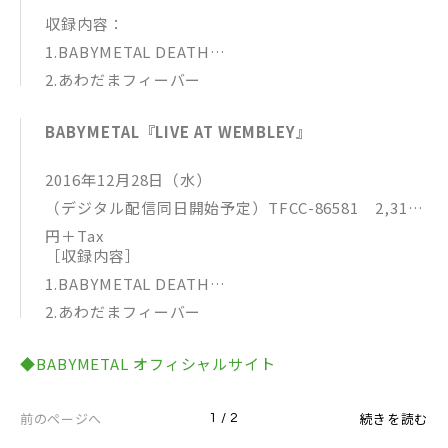
収録内容：
1.BABYMETAL DEATH
2.あわだまフィーバー
3.いいね！
BABYMETAL『LIVE AT WEMBLEY』
4.ヤバッ！
5.紅月-アカツキ-
2016年12月28日（水）
6.GJ！
（デジタル配信同日開始予定）TFCC-86581 2,315
7.Catch me if you can
円＋Tax
8.ド・キ・ド・キ☆モーニング
［収録内容］
9.META！メタ太郎
1.BABYMETAL DEATH
10.4の歌
2.あわだまフィーバー
11.Amore-蒼星-
3.ヤバッ！
12.メギツネ
◆BABYMETAL オフィシャルサイト
4.GJ！
13.KARATE
5.ド・キ・ド・キ☆モーニング
14.イジメ、ダメ、ゼッタイ
前のページへ
続きを読む
1 / 2
6.META！メタ太郎
15.ギミチョコ！！