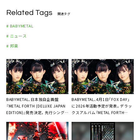
7.Amore – 蒼星 –
16.THE ONE-English ver.-
8.メギツネ
Related Tags
関連タグ
17.Road of Resistance
9.KARATE
※初回生産分封入特典：メモリアルステッカー
# BABYMETAL
10.イジメ、ダメ、ゼッタイ
# ニュース
11.ギミチョコ！！
12.THE ONE – English ver. –
# 邦楽
13.Road of Resistance
※初回生産分のみスリーブジャケット仕様
BABYMETAL、日本独自企画盤
BABYMETAL、4月1日「FOX DAY」
『METAL FORTH (DELUXE JAPAN
に2026年活動予定が発表。デラッ
EDITION)』発売決定。先行シング
クスアルバム『METAL FORTH
ル「from me to u (Jordan Fish
(DELUXE EDITION)』全世界リリー
Remix)」本日配信も
ス決定も