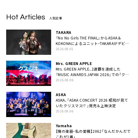
Hot Articles
人気記事
TAKARA
『No No Girls THE FINAL』からASHA＆
KOKONAによるユニット・TAKARAがデビュ
ー
2026.08.05
Mrs. GREEN APPLE
Mrs. GREEN APPLE、2連覇を達成した
『MUSIC AWARDS JAPAN 2026』での「クス
シキ」ライブパフォーマンスをYouTube公開
2026.08.06
ASKA
ASKA、『ASKA CONCERT 2026 昭和が見て
いたクリスマス!? 』発売＆上映決定
2026.08.06
Yamaha
【俺の楽器・私の愛機】2062「なんだかんだで
これが1番」