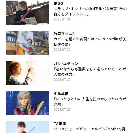
IKUO
スラップ・オンリーの3rdアルバム発売「今の
自分をダイレクトに」
2026.07.31
竹森マサユキ
カバーを超えた表現とは？ RE:Chording「天
使達の歌」
2026.07.30
パク・ユチョン
「迷いながらも選択をして進んでいくことが
人生の魅力」
2026.07.30
中島卓偉
「たったひとりの人生を狂わせられたほうが
光栄」
2026.07.29
TAIRIK
ソロメジャーデビューアルバム『Mother』発