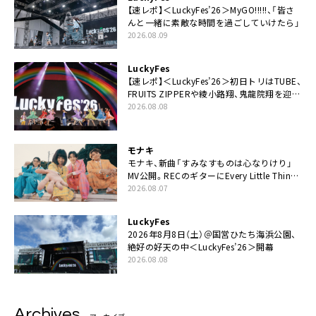
【速レポ】＜LuckyFes’26＞MyGO!!!!!、「皆さ
んと一緒に素敵な時間を過ごしていけたら」
2026.08.09
LuckyFes
【速レポ】＜LuckyFes’26＞初日トリはTUBE、
FRUITS ZIPPERや綾小路翔、鬼龍院翔を迎え
た豪華コラボも「知ってたらぜひ一緒に歌っ
2026.08.08
てちょうだい」
モナキ
モナキ、新曲「すみなすものは心なりけり」
MV公開。RECのギターにEvery Little Thing・
伊藤一朗参加も
2026.08.07
LuckyFes
2026年8月8日（土）＠国営ひたち海浜公園、
絶好の好天の中＜LuckyFes’26＞開幕
2026.08.08
Archives