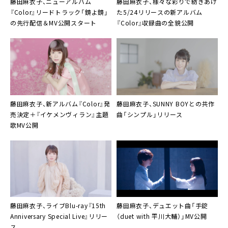
藤田麻衣子
、ニューアルバム
藤田麻衣子
、様々な彩りで紡ぎあげ
『Color』リードトラック「鏡よ鏡」
た5/24リリースの新アルバム
の先行配信＆MV公開スタート
『Color』収録曲の全貌公開
藤田麻衣子、新アルバム『Color』発
藤田麻衣子
、
SUNNY BOY
との共作
売決定＋『イケメンヴィラン』主題
曲「シンプル」リリース
歌MV公開
藤田麻衣子、ライブBlu-ray『15th
藤田麻衣子
、デュエット曲「手錠
Anniversary Special Live』リリー
（duet with 平川大輔）」MV公開
ス