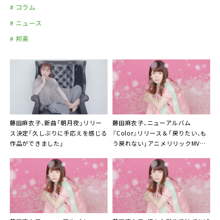
# コラム
# ニュース
# 邦楽
藤田麻衣子、新曲「朝月夜」リリー
藤田麻衣子
、ニューアルバム
ス決定「久しぶりに手応えを感じる
『Color』リリース＆「戻りたい、も
作品ができました」
う戻れない」アニメリリックMV公
開