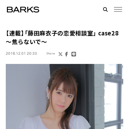
【連載】「
藤田麻衣子
の恋愛相談室」 case28
～焦らないで～
2016.12.01 20:33
Share