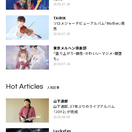
2026.07.29
TAIRIK
ソロメジャーデビューアルバム『Mother』発
売
2026.07.29
東京メルヘン倶楽部
「盛り上がり・個性・かわいい・マジメ・闇堕
ち」
2026.07.26
Hot Articles
人気記事
山下達郎
山下達郎、37年ぶりのライブアルバム
『JOY2』が完成
2026.08.09
LuckyFes