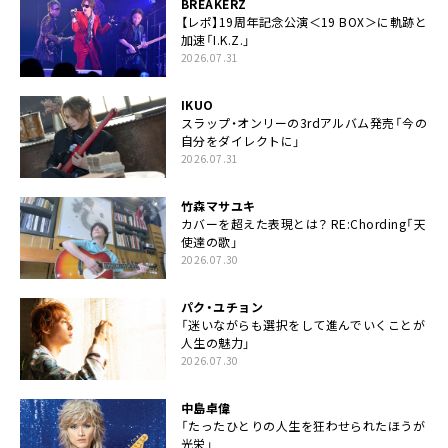
BREAKERZ
【レポ】19周年記念公演＜19 BOX＞に軌跡と
加速「I.K.Z.」
2026.07.31
IKUO
スラップ・オンリーの3rdアルバム発売「今の
自分をダイレクトに」
2026.07.31
竹森マサユキ
カバーを超えた表現とは？ RE:Chording「天
使達の歌」
2026.07.30
パク・ユチョン
「迷いながらも選択をして進んでいくことが
人生の魅力」
2026.07.30
中島卓偉
「たったひとりの人生を狂わせられたほうが
光栄」