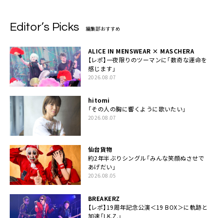
Editor’s Picks
編集部おすすめ
ALICE IN MENSWEAR × MASCHERA
【レポ】一夜限りのツーマンに「数奇な運命を
感じます」
2026.08.07
hitomi
「その人の胸に響くように歌いたい」
2026.08.07
仙台貨物
約2年半ぶりシングル「みんな笑顔ぬさせで
あげだい」
2026.08.05
BREAKERZ
【レポ】19周年記念公演＜19 BOX＞に軌跡と
加速「I.K.Z.」