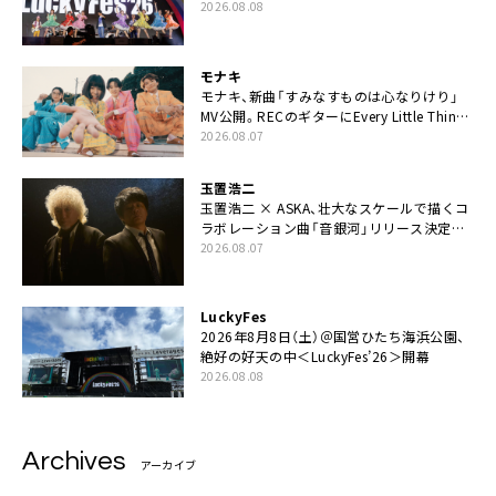
た豪華コラボも「知ってたらぜひ一緒に歌っ
2026.08.08
てちょうだい」
モナキ
モナキ、新曲「すみなすものは心なりけり」
MV公開。RECのギターにEvery Little Thing・
伊藤一朗参加も
2026.08.07
玉置浩二
玉置浩二 × ASKA、壮大なスケールで描くコ
ラボレーション曲「音銀河」リリース決定。
カップリングには新曲「命の宿り」収録も
2026.08.07
LuckyFes
2026年8月8日（土）＠国営ひたち海浜公園、
絶好の好天の中＜LuckyFes’26＞開幕
2026.08.08
Archives
アーカイブ