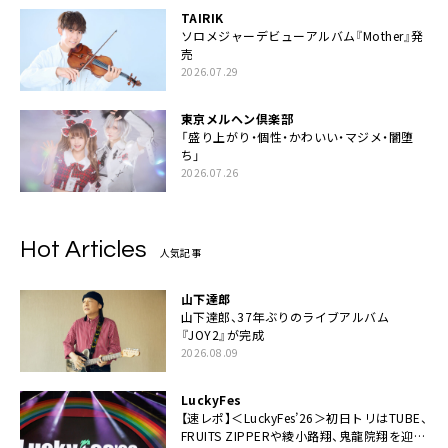
TAIRIK
ソロメジャーデビューアルバム『Mother』発
売
2026.07.29
東京メルヘン倶楽部
「盛り上がり・個性・かわいい・マジメ・闇堕
ち」
2026.07.26
Hot Articles
人気記事
山下達郎
山下達郎、37年ぶりのライブアルバム
『JOY2』が完成
2026.08.09
LuckyFes
【速レポ】＜LuckyFes’26＞初日トリはTUBE、
FRUITS ZIPPERや綾小路翔、鬼龍院翔を迎え