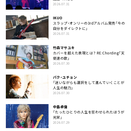
2026.07.31
IKUO
スラップ・オンリーの3rdアルバム発売「今の
自分をダイレクトに」
2026.07.31
竹森マサユキ
カバーを超えた表現とは？ RE:Chording「天
使達の歌」
2026.07.30
パク・ユチョン
「迷いながらも選択をして進んでいくことが
人生の魅力」
2026.07.30
中島卓偉
「たったひとりの人生を狂わせられたほうが
光栄」
2026.07.29