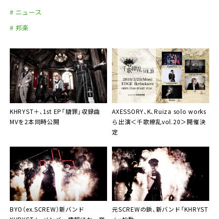
# ニュース
# 邦楽
KHRYST＋
、1st EP「贖罪」収録曲
AXESSORY、K、Ruiza solo works
MVを2本同時公開
ら出演
＜千歌繚乱vol.20＞
開催決
定
BYO
（ex.
SCREW
）新バンド
元
SCREW
の鋲、新バンド「
KHRYST