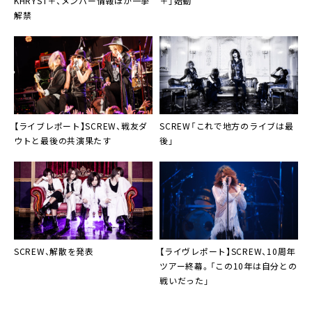
KHRYST＋
、メンバー情報ほか一挙
＋
」始動
解禁
【ライブレポート】
SCREW
、戦友
ダ
SCREW
「これで地方のライブは最
ウト
と最後の共演果たす
後」
SCREW
、解散を発表
【ライヴレポート】
SCREW
、10周年
ツアー終幕。「この10年は自分との
戦いだった」