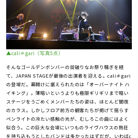
▲cali≠gari（写真5点）
そんなゴールデンボンバーの掟破りなお祭り騒ぎを経
て、JAPAN STAGEが最後の出演者を迎える。cali≠gari
の登場だ。幕開けに据えられたのは「オーバーナイト ハ
イキング」。薄暗いというよりも極限ギリギリまで暗い
ステージをうごめくメンバーたちの姿は、ほとんど闇夜
のカラス。しかしフロア前方の観客たちが掲げて揺らす
ペンライトの冷たい感触の光が、むしろこの曲にはよく
似合う。この巨大な会場にいつものライヴハウスの熱狂
を持ち込もうとしたバンドは多かったはずだが、いわばc