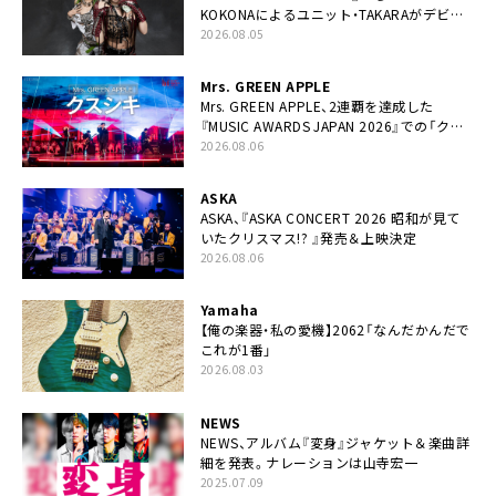
KOKONAによるユニット・TAKARAがデビュ
ー
2026.08.05
Mrs. GREEN APPLE
Mrs. GREEN APPLE、2連覇を達成した
『MUSIC AWARDS JAPAN 2026』での「クス
シキ」ライブパフォーマンスをYouTube公開
2026.08.06
ASKA
ASKA、『ASKA CONCERT 2026 昭和が見て
いたクリスマス!? 』発売＆上映決定
2026.08.06
Yamaha
【俺の楽器・私の愛機】2062「なんだかんだで
これが1番」
2026.08.03
NEWS
NEWS、アルバム『変身』ジャケット＆楽曲詳
細を発表。ナレーションは⼭寺宏⼀
2025.07.09