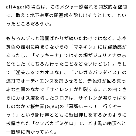
ali≠gariの場合は、このメジャー感溢れる開放的な空間
に、敢えて地下密室の閉塞感を醸し出そうとした、とい
ったところだろうか。
もちろんずっと暗闇ばかりが続いたわけではなく、赤や
黄色の照明に染まりながらの「マネキン」には躍動感が
あったし、「マッキーナ」ではその場がジュリアナ東京
と化した（もちろん行ったことなどないけども）。そし
て「淫美まるでカオスな」、「アレガ☆パラダイス」の
連打でオーディエンスを踊らせると、赤色灯が回る真っ
赤な空間のなかで「サイレン」が炸裂する。この曲でさ
らにカオス度を増したフロアは、サイレンが鳴りっぱな
しのなかで桜井青(G,Vo)の「幕張ぃーっ！ 行くぞー
っ！」という掛け声とともに駄目押しをするかのように
披露された「クソバカゴミゲロ」で、どす黒い絶頂へと
一直線に向かっていく。