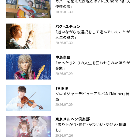
カバーを超えた表現とは？ RE:Chording「天
使達の歌」
2026.07.30
パク・ユチョン
「迷いながらも選択をして進んでいくことが
人生の魅力」
2026.07.30
中島卓偉
「たったひとりの人生を狂わせられたほうが
光栄」
2026.07.29
TAIRIK
ソロメジャーデビューアルバム『Mother』発
売
2026.07.29
東京メルヘン倶楽部
「盛り上がり・個性・かわいい・マジメ・闇堕
ち」
2026.07.26