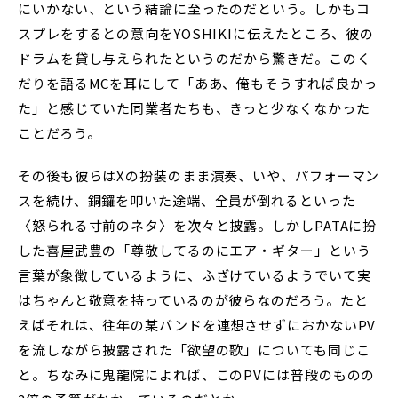
にいかない、という結論に至ったのだという。しかもコ
スプレをするとの意向をYOSHIKIに伝えたところ、彼の
ドラムを貸し与えられたというのだから驚きだ。このく
だりを語るMCを耳にして「ああ、俺もそうすれば良かっ
た」と感じていた同業者たちも、きっと少なくなかった
ことだろう。
その後も彼らはXの扮装のまま演奏、いや、パフォーマン
スを続け、銅鑼を叩いた途端、全員が倒れるといった
〈怒られる寸前のネタ〉を次々と披露。しかしPATAに扮
した喜屋武豊の「尊敬してるのにエア・ギター」という
言葉が象徴しているように、ふざけているようでいて実
はちゃんと敬意を持っているのが彼らなのだろう。たと
えばそれは、往年の某バンドを連想させずにおかないPV
を流しながら披露された「欲望の歌」についても同じこ
と。ちなみに鬼龍院によれば、このPVには普段のものの