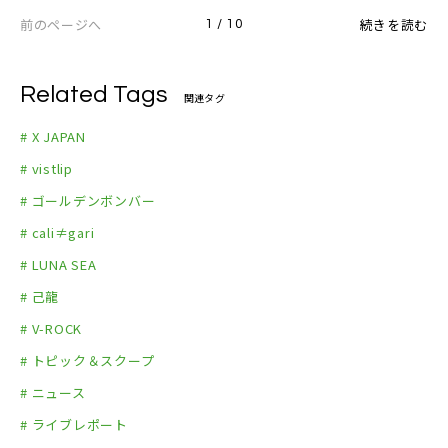
前のページへ
続きを読む
1 / 10
Related Tags
関連タグ
# X JAPAN
# vistlip
# ゴールデンボンバー
# cali≠gari
# LUNA SEA
# 己龍
# V-ROCK
# トピック＆スクープ
# ニュース
# ライブレポート