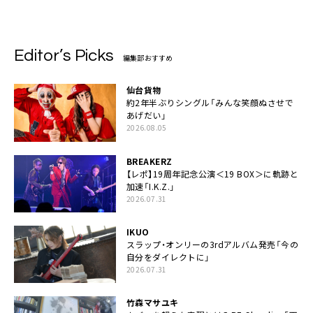
Editor’s Picks
編集部おすすめ
仙台貨物
約2年半ぶりシングル「みんな笑顔ぬさせで
あげだい」
2026.08.05
BREAKERZ
【レポ】19周年記念公演＜19 BOX＞に軌跡と
加速「I.K.Z.」
2026.07.31
IKUO
スラップ・オンリーの3rdアルバム発売「今の
自分をダイレクトに」
2026.07.31
竹森マサユキ