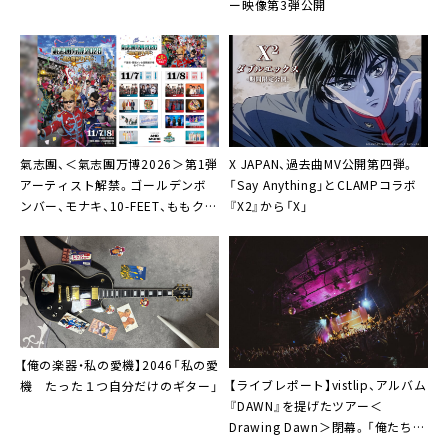
ー映像第3弾公開
氣志團、＜氣志團万博2026＞第1弾
X JAPAN、過去曲MV公開第四弾。
アーティスト解禁。ゴールデンボ
「Say Anything」とCLAMPコラボ
ンバー、モナキ、10-FEET、ももクロ
『X2』から「X」
ら13組の出演決定
【俺の楽器・私の愛機】2046「私の愛
【ライブレポート】vistlip、アルバム
機 たった１つ自分だけのギター」
『DAWN』を提げたツアー＜
Drawing Dawn＞閉幕。「俺たちを
見つけてくれてありがとう」