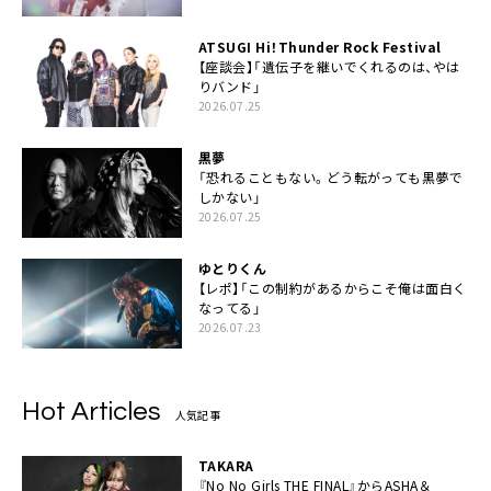
ATSUGI Hi！Thunder Rock Festival
【座談会】「遺伝子を継いでくれるのは、やは
りバンド」
2026.07.25
黒夢
「恐れることもない。どう転がっても黒夢で
しかない」
2026.07.25
ゆとりくん
【レポ】「この制約があるからこそ俺は面白く
なってる」
2026.07.23
Hot Articles
人気記事
TAKARA
『No No Girls THE FINAL』からASHA＆