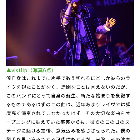
▲vistlip（写真6点）
僕自身はこれまでに片手で数え切れるほどしか彼らのラ
イヴを観たことがなく、迂闊なことは言えないのだが、
このバンドにとって自身の蘇生、新たな始まりを象徴す
るものであるはずのこの曲は、近年あまりライヴでは頻
度高く演奏されてこなかったはず。その大切な楽曲をオ
ープニングに据えていた事実からも、彼らのこの日のス
テージに賭ける覚悟、意気込みを感じさせられた。僕の
勝手な思い込みである可能性もあるが、実際、その演奏