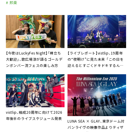
# 邦楽
【今夜はLuckyFes Night】「棒立ち
【ライブレポート】vistlip、19周年
大歓迎」、歌広場淳が語るゴールデ
の“夜明け”に見た未来 「この日を
ンボンバー流フェスの楽しみ方
迎えるとすごくドキドキするんだ
よね。大切さが、すごく特別だか
ら」
vistlip、結成20周年に向けて2026
年後半のライブスケジュール発表
LUNA SEA × GLAY、東京ドーム対
バンライヴの映像作品よりティザ