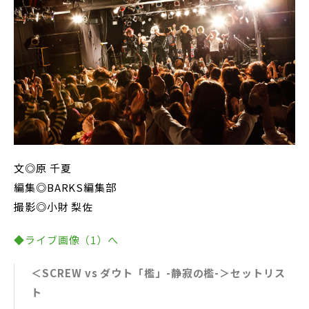
文◎原 千夏
編集◎BARKS編集部
撮影◎小財 梨佐
◆ライブ画像（1）へ
＜SCREW vs ダウト「檻」-静寂の檻-＞セットリス
ト