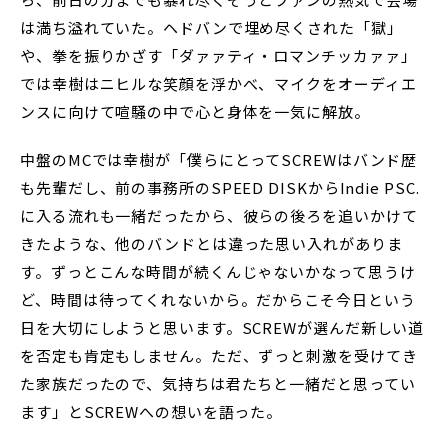
は満ち溢れていた。ヘドバンで埋め尽くされた「獄」
や、拳を振りかざす「ダァァティ・ロマンチッカァァ」
では幸樹はニヒルな笑顔を浮かべ、マイクをオーディエ
ンスに向けて喧騒の中で心と身体を一気に解放。
中盤のMCでは幸樹が「僕らにとってSCREWはバンド歴
も先輩だし、前の事務所のSPEED DISKからIndie PSC.
に入る流れも一緒だったから、彼らの後ろを追いかけて
きたような、他のバンドとは違った思い入れがありま
す。ずっとこんな時間が続くんじゃないかなって思うけ
ど、時間は待ってくれないから。だからこそ今日という
日を大切にしようと思います。SCREWが選んだ新しい道
を否定も肯定もしません。ただ、ずっと刺激を受けてき
た家族だったので、気持ちは君たちと一緒だと思ってい
ます」とSCREWへの想いを語った。