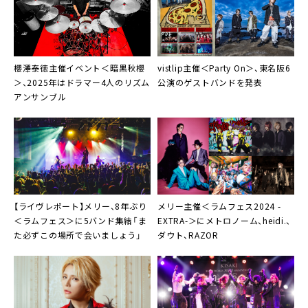
櫻澤泰徳主催イベント＜暗黒秋櫻
vistlip主催＜Party On＞、東名阪6
＞、2025年はドラマー4人のリズム
公演のゲストバンドを発表
アンサンブル
【ライヴレポート】メリー、8年ぶり
メリー主催＜ラムフェス2024 -
＜ラムフェス＞に5バンド集結「ま
EXTRA-＞にメトロノーム、heidi.、
た必ずこの場所で会いましょう」
ダウト、RAZOR