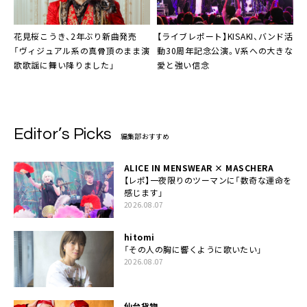
花見桜こうき、2年ぶり新曲発売
【ライブレポート】KISAKI、バンド活
「ヴィジュアル系の真骨頂のまま演
動30周年記念公演。V系への大きな
歌歌謡に舞い降りました」
愛と強い信念
Editor’s Picks
編集部おすすめ
ALICE IN MENSWEAR × MASCHERA
【レポ】一夜限りのツーマンに「数奇な運命を
感じます」
2026.08.07
hitomi
「その人の胸に響くように歌いたい」
2026.08.07
仙台貨物