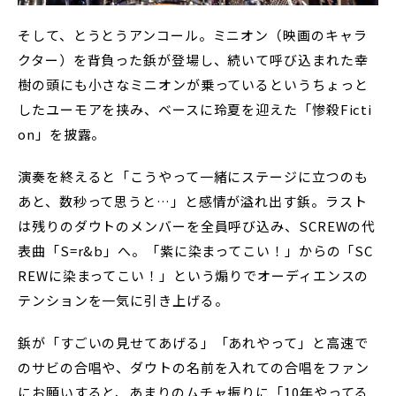
そして、とうとうアンコール。ミニオン（映画のキャラ
クター）を背負った鋲が登場し、続いて呼び込まれた幸
樹の頭にも小さなミニオンが乗っているというちょっと
したユーモアを挟み、ベースに玲夏を迎えた「惨殺Ficti
on」を披露。
演奏を終えると「こうやって一緒にステージに立つのも
あと、数秒って思うと…」と感情が溢れ出す鋲。ラスト
は残りのダウトのメンバーを全員呼び込み、SCREWの代
表曲「S=r&b」へ。「紫に染まってこい！」からの「SC
REWに染まってこい！」という煽りでオーディエンスの
テンションを一気に引き上げる。
鋲が「すごいの見せてあげる」「あれやって」と高速で
のサビの合唱や、ダウトの名前を入れての合唱をファン
にお願いすると、あまりのムチャ振りに「10年やってる