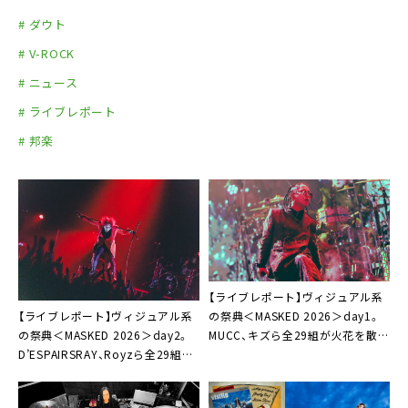
# ダウト
# V-ROCK
# ニュース
# ライブレポート
# 邦楽
【ライブレポート】ヴィジュアル系
【ライブレポート】ヴィジュアル系
の祭典＜MASKED 2026＞day1。
の祭典＜MASKED 2026＞day2。
MUCC、キズら全29組が火花を散ら
D’ESPAIRSRAY、Royzら全29組が
す「これが今を生きるヴィジュアル
時代を超えた奇跡の競演「トドメを
ロックだ！」
刺そうぜ、MASKED！」