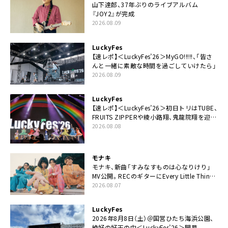
山下達郎、37年ぶりのライブアルバム
『JOY2』が完成
2026.08.09
LuckyFes
【速レポ】＜LuckyFes’26＞MyGO!!!!!、「皆さ
んと一緒に素敵な時間を過ごしていけたら」
2026.08.09
LuckyFes
【速レポ】＜LuckyFes’26＞初日トリはTUBE、
FRUITS ZIPPERや綾小路翔、鬼龍院翔を迎え
た豪華コラボも「知ってたらぜひ一緒に歌っ
2026.08.08
てちょうだい」
モナキ
モナキ、新曲「すみなすものは心なりけり」
MV公開。RECのギターにEvery Little Thing・
伊藤一朗参加も
2026.08.07
LuckyFes
2026年8月8日（土）＠国営ひたち海浜公園、
絶好の好天の中＜LuckyFes’26＞開幕