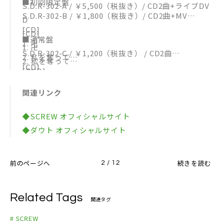
■初回限定盤
S.D.R-302-A / ￥5,500（税抜き）/ CD2曲+ライブDV
S.D.R-302-B / ￥1,800（税抜き）/ CD2曲+MV
D
[CD]
[CD]
■通常盤
1. 卍
1. 卍
S.D.R-302-C / ￥1,200（税抜き） / CD2曲
2. 私を奪って…
2. 私を奪って…
[CD]
[DVD]
[DVD]
1. 卍
「卍」MV＋MAKING
新宿ReNY LIVE DVD
関連リンク
2. 私を奪って…
◆SCREW オフィシャルサイト
◆ダウト オフィシャルサイト
前のページへ
続きを読む
2 / 12
Related Tags
関連タグ
# SCREW