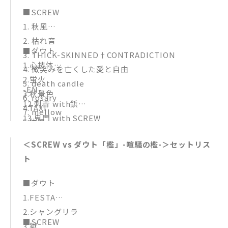
■SCREW
1. 秋風
2. 枯れ音
■ダウト
3. THICK-SKINNED†CONTRADICTION
1.心技体
4. 微笑みを亡くした愛と自由
2.蛍火
5. death candle
-EN-
3.秋景色
6. rosary
12.刺青 with鋲
4.TAXI
7. mellow
13.鬼門 with SCREW
5.体温
8. REMEMBER ME
6.Crawl
9. ANCIENT RAIN
＜SCREW vs ダウト「檻」-喧騒の檻-＞セットリス
7.JUDAS
10. Lower World
ト
8.CAT WALK
11. 忘れたいつかの日…
9.サイケデリコ∞サイケデリコ
■ダウト
10.中距離恋愛
1.FESTA
11.青い鳥
2.シャングリラ
■SCREW
3.獄