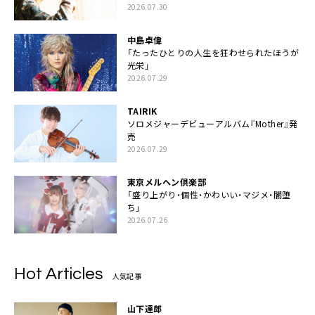
2026.07.30
中島卓偉
「たったひとりの人生を狂わせられたほうが
光栄」
2026.07.29
TAIRIK
ソロメジャーデビューアルバム『Mother』発
売
2026.07.29
東京メルヘン倶楽部
「盛り上がり・個性・かわいい・マジメ・闇堕
ち」
2026.07.26
Hot Articles
人気記事
山下達郎