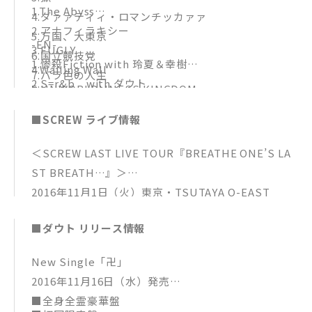
1.The Abyss
4.ダァァティィ・ロマンチッカァァ
2.アナフィラキシー
5.万国、大東京
-EN-
3.FUGLY
6.国立競技党
1.惨殺Fiction with 玲夏＆幸樹
4.Wailing Wall
7.バラ色の人生
2.S=r&b with ダウト
5.UNWORLDLINESS KINGDOM
8.53
6.FIREFLY
9.綺麗事
■SCREW ライブ情報
7.BABY☆STAR
10.BUDDAHA COMPLEX
8.ZEALOT
11.MUSIC NIPPON
＜SCREW LAST LIVE TOUR『BREATHE ONE’S LA
9.Wing-Ding
12.フラッシュバック
ST BREATH…』＞
10.VEGAS
2016年11月1日（火）東京・TSUTAYA O-EAST
11.DIE・KILLER・DEAD
OPEN 17：30 / START18：00
12.RAGING BLOOD
■ダウト リリース情報
13.Barbed wire
New Single「卍」
2016年11月16日（水）発売
■全身全霊豪華盤