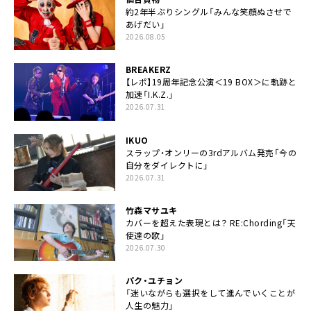
約2年半ぶりシングル「みんな笑顔ぬさせで
あげだい」
2026.08.05
BREAKERZ
【レポ】19周年記念公演＜19 BOX＞に軌跡と
加速「I.K.Z.」
2026.07.31
IKUO
スラップ・オンリーの3rdアルバム発売「今の
自分をダイレクトに」
2026.07.31
竹森マサユキ
カバーを超えた表現とは？ RE:Chording「天
使達の歌」
2026.07.30
パク・ユチョン
「迷いながらも選択をして進んでいくことが
人生の魅力」