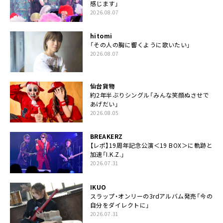
感じます」
2026.08.07
hitomi
「その人の胸に響くように歌いたい」
2026.08.07
仙台貨物
約2年半ぶりシングル「みんな笑顔ぬさせで
あげだい」
2026.08.05
BREAKERZ
【レポ】19周年記念公演＜19 BOX＞に軌跡と
加速「I.K.Z.」
2026.07.31
IKUO
スラップ・オンリーの3rdアルバム発売「今の
自分をダイレクトに」
2026.07.31