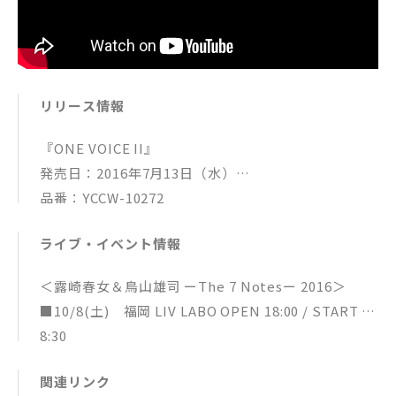
リリース情報
『ONE VOICE II』
発売日：2016年7月13日（水）
品番：YCCW-10272
価格：2,300（本体価格）＋税
ライブ・イベント情報
収録曲：
01.ABC【The Jackson5 カバー】
＜露崎春女＆鳥山雄司 ーThe 7 Notesー 2016＞
02.WOMAN（Ｗの悲劇より）【薬師丸ひろ子 カバ
■10/8(土) 福岡 LIV LABO OPEN 18:00 / START 1
ー】
8:30
03.Shake It Off【Taylor Swift カバー】
INFO. BEA 092-712-4221
04.Big Yellow Taxi【Joni Mitchell カバー】
関連リンク
■10/13(木) 仙台 STAR DUST OPEN 18:30 / STAR
05.Forever In Your Heart～あなたがいたから～