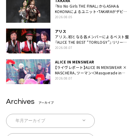
TAKARA
『No No Girls THE FINAL』からASHA＆
KOKONAによるユニット・TAKARAがデビュ
ー
2026.08.05
アリス
アリス、初となる各メンバーによるベスト盤
『ALICE THE BEST “TORILOGY”』リリース
決定
2026.08.07
ALICE IN MENSWEAR
【ライヴレポート】ALICE IN MENSWEAR ×
MASCHERA、ツーマン＜Masquerade in
Wonderland＞に一夜限り豪華共演と14年
2026.08.07
ぶり帰還「数奇な運命を感じます」
Archives
アーカイブ