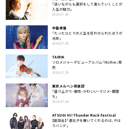
「迷いながらも選択をして進んでいくことが
人生の魅力」
2026.07.30
中島卓偉
「たったひとりの人生を狂わせられたほうが
光栄」
2026.07.29
TAIRIK
ソロメジャーデビューアルバム『Mother』発
売
2026.07.29
東京メルヘン倶楽部
「盛り上がり・個性・かわいい・マジメ・闇堕
ち」
2026.07.26
ATSUGI Hi！Thunder Rock Festival
【座談会】「遺伝子を継いでくれるのは、やは
りバンド」