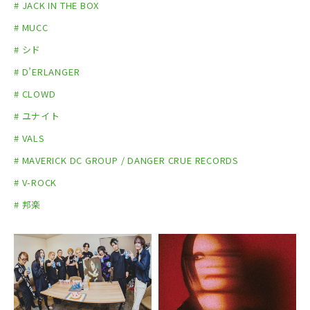
# JACK IN THE BOX
# MUCC
# シド
# D’ERLANGER
# CLOWD
# ユナイト
# VALS
# MAVERICK DC GROUP / DANGER CRUE RECORDS
# V-ROCK
# 邦楽