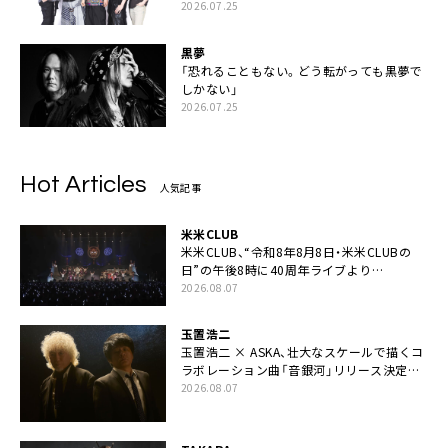
2026.07.25
黒夢
「恐れることもない。どう転がっても黒夢で
しかない」
2026.07.25
Hot Articles
人気記事
米米CLUB
米米CLUB、“令和8年8月8日・米米CLUBの
日”の午後8時に40周年ライブより
「FANtachy medley」を88年限定公開
2026.08.07
玉置浩二
玉置浩二 × ASKA、壮大なスケールで描くコ
ラボレーション曲「音銀河」リリース決定。
カップリングには新曲「命の宿り」収録も
2026.08.07