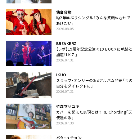
仙台貨物
約2年半ぶりシングル「みんな笑顔ぬさせで
あげだい」
2026.08.05
BREAKERZ
【レポ】19周年記念公演＜19 BOX＞に軌跡と
加速「I.K.Z.」
2026.07.31
IKUO
スラップ・オンリーの3rdアルバム発売「今の
自分をダイレクトに」
2026.07.31
竹森マサユキ
カバーを超えた表現とは？ RE:Chording「天
使達の歌」
2026.07.30
パク・ユチョン