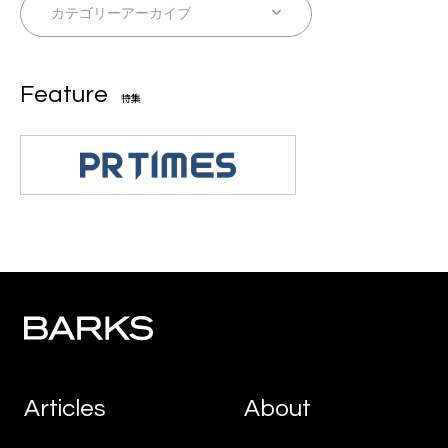
Feature
特集
Articles
About