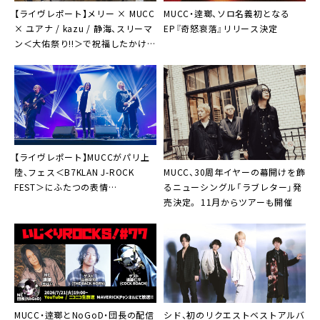
【ライヴレポート】メリー × MUCC
MUCC・逹瑯、ソロ名義初となる
× ユアナ / kazu / 静海、スリーマ
EP『奇怒哀落』リリース決定
ン＜大佑祭り!!＞で祝福したかけが
えのない一夜
【ライヴレポート】MUCCがパリ上
MUCC、30周年イヤーの幕開けを飾
陸、フェス＜B7KLAN J-ROCK
るニューシングル「ラブレター」発
FEST＞にふたつの表情
売決定。 11月からツアーも開催
「Bonsoir!」
MUCC・逹瑯とNoGoD・団長の配信
シド、初のリクエストベストアルバ