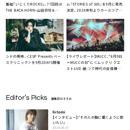
番組「いじくりROCKS」、77回目は
ム『STORIES of SID』を9月に発売
THE BACK HORN・山田将司＆
決定。2026年秋よりホールツアー
COCK ROACH・遠藤仁平がスタジ
開催発表も
オ生出演
シドの明希、＜ESP Presents ベー
【ライヴレポート】MUCC、“6月9日
スクリニック＞を9月2DAYS開催
＝MUCCの日”に＜ムックリ クエ
ストLIVE-破-＞で時代の反復横飛
「今日のセットリストはほんとに凄
いよ」
Editor’s Picks
編集部おすすめ
hitomi
【インタビュー】「その人の胸に響くように歌
いたい」
2026.08.07