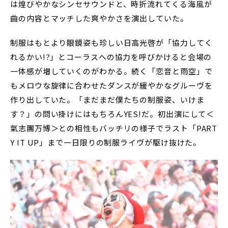
は煌びやかなシンセサウンドと、時折流れてくる海風が
曲の内容とマッチした爽やかさを演出していた。
制服はもとより眼鏡姿も珍しい日高光啓が「協力してく
れるかい!?」とコーラスへの協力を呼びかけると会場の
一体感が増していくのがわかる。続く「恋音と雨空」で
もメロウな旋律に合わせたダンスが緩やかなグルーヴを
作り出していた。「まだまだ僕たちの制服姿、いけま
す？」の問い掛けにはもちろんYES!だ。初出演にして＜
氣志團万博＞との相性もバッチリの様子でラスト「PART
Y IT UP」まで一日限りの制服ライヴが駆け抜けた。