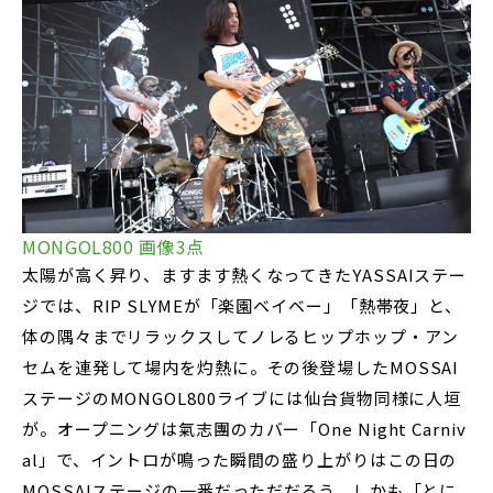
MONGOL800 画像3点
太陽が高く昇り、ますます熱くなってきたYASSAIステー
ジでは、RIP SLYMEが「楽園ベイベー」「熱帯夜」と、
体の隅々までリラックスしてノレるヒップホップ・アン
セムを連発して場内を灼熱に。その後登場したMOSSAI
ステージのMONGOL800ライブには仙台貨物同様に人垣
が。オープニングは氣志團のカバー「One Night Carniv
al」で、イントロが鳴った瞬間の盛り上がりはこの日の
MOSSAIステージの一番だっただだろう。しかも「とに