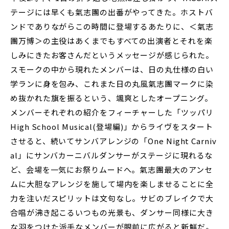
テージには早くも氣志團の出番がやってきた。ホストバ
ンドでありながらこの時間に登場するあたりに、＜氣志
團万博＞の主役はあくまでもすべての出演者とそれを楽
しみにきたお客さんだというメッセージが感じられた。
スモークの中から現れたメンバーは、日の丸仕様の白い
学ランに身を包み、これまた日の丸風氣志團マークに染
め抜かれた旗を振るという、颯爽としたオープニング。
メンバーそれぞれの紹介をフィーチャーした「ツッパリ
High School Musical(登場編)」からライヴをスタート
させると、続いてサンバアレンジの「One Night Carniv
al」にサンバカーニバルダンサーがステージに現れるな
ど、会場を一気にお祭りムードへ。氣志團最大のアンセ
ムに大胆なアレンジを施して場内を楽しませることに全
力を注いだスピリットは文句なし。サビのブレイクで大
合唱が沸き起こるいつもの光景も、ダンサー同様に大き
な羽をつけた派手なメンバーが眼前に広がると新鮮だ。