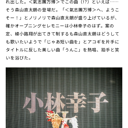
れ出した。＜氣志團万博＞でこの曲（!?）といえば……
そう森山直太朗の登場だ。「＜氣志團万博＞へ、ようこ
そー！」とノリノリで森山直太朗が盛り上げているが、
確かオープニングセレモニーは小林幸子のはず。案の
定、綾小路翔が出てきて制するも森山直太朗はどうして
も歌いたいようで「じゃあ短い曲を」とアコギを片手に
タイトルに反した美しい曲「うんこ」を熱唱、拍手と笑
いを浴びた。