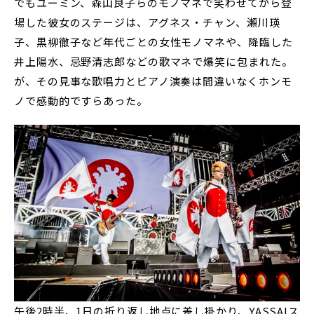
でもユーミン、森山良子らのモノマネで笑わせてから登
場した彼女のステージは、アグネス・チャン、瀬川瑛
子、黒柳徹子など年代ごとの女性モノマネや、降臨した
井上陽水、忌野清志郎などの歌マネで爆笑に包まれた。
が、その見事な歌唱力とピアノ演奏は間違いなくホンモ
ノで感動的ですらあった。
午後2時半、1日の折り返し地点に差し掛かり、YASSAIス