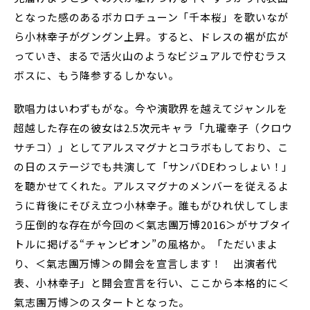
となった感のあるボカロチューン「千本桜」を歌いなが
ら小林幸子がグングン上昇。すると、ドレスの裾が広が
っていき、まるで活火山のようなビジュアルで佇むラス
ボスに、もう降参するしかない。
歌唱力はいわずもがな。今や演歌界を越えてジャンルを
超越した存在の彼女は2.5次元キャラ「九瓏幸子（クロウ
サチコ）」としてアルスマグナとコラボもしており、こ
の日のステージでも共演して「サンバDEわっしょい！」
を聴かせてくれた。アルスマグナのメンバーを従えるよ
うに背後にそびえ立つ小林幸子。誰もがひれ伏してしま
う圧倒的な存在が今回の＜氣志團万博2016＞がサブタイ
トルに掲げる“チャンピオン”の風格か。「ただいまよ
り、＜氣志團万博＞の開会を宣言します！ 出演者代
表、小林幸子」と開会宣言を行い、ここから本格的に＜
氣志團万博＞のスタートとなった。