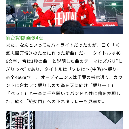
仙台貨物 画像4点
また、なんといってもハイライトだったのが、曰く「＜
氣志團万博＞のために作った新曲」だ。「タイトルは46
6文字、音は1秒の曲」と説明した曲のテーマはズバリ“に
ぎりっぺ”であり、タイトルは「ソレは～(中略)～握り…
※全466文字」。オーディエンスは千葉の指示通り、カウ
ントに合わせて握りしめた拳を天に向け「握りー！」
「ぺっ！」と一斉に手を開いてバンドと共に曲を表現し
た。続く「絶交門」への下ネタリレーも見事だ。