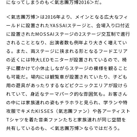
になってしまうのも＜氣志團万博2016＞だ。
＜氣志團万博＞は2016年より、メインとなる広大なフィ
ールドに設置されたYASSAIステージと、会場入り口付近
に設置されたMOSSAIステージの2ステージ交互制で進行
されることとなり、出演者数も例年より大きく増えてい
る。また、両ステージに挟まれる形となるフードエリア
の近くには特大LEDモニターが設置されているので、椅
子に腰かけて小休止しながらステージの模様を観ること
も可能だ。場内には観覧車が設置されていたり、子ども
用の遊具があったりするなどピクニックエリアが設けら
れていて、身近なテーマパーク的な雰囲気も。お客さん
の中には家族連れの姿もチラホラと見られ、学ランや特
攻服でキメたKISSES（氣志團ファン）や各アーティスト
Tシャツを着た音楽ファンたちと家族連れが同じ空間を
共有しているのも、＜氣志團万博＞ならではだろう。