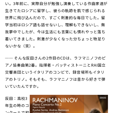
い。3年前に、実際自分が勉強し演奏している作曲家達が
生きてたロシアに留学し、彼らの軌跡を肌で感じられる
世界に飛び込んだので、すごく刺激的な毎日でした。留
学当初はロシア語も話せないし、理解もできないし、無
我夢中でしたが、今は生活にも言葉にも慣れやっと落ち
着いてきました。刺激が少なくなった分ちょっと物足り
ないかな（笑）。
── そんな反田さんの2作目のCDは、ラフマニノフのピ
アノ協奏曲第2番。指揮者・バッティストーニとRAI国立
交響楽団というイタリアのコンビで、録音場所もイタリ
アのトリノ。そもそも、ラフマニノフは昔から好きで弾
いていたんですか。
反田：高校3
年生の時のコ
ンクールで初