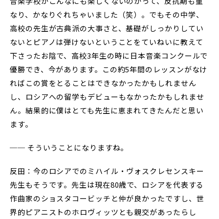
音楽学校がこんなにも楽しくないのかって、反抗期も重
なり、かなりぐれちゃいました（笑）。でもその中学、
高校の先生が古典派の大事さと、基礎がしっかりしてい
ないとピアノは弾けないということをていねいに教えて
下さったお陰で、高校3年生の時に日本音楽コンクールで
優勝でき、今があります。この約5年間のレッスンがなけ
ればこの賞をとることはできなかったかもしれません
し、ロシアへの留学もデビューもなかったかもしれませ
ん。結果的に僕はとても先生に恵まれてきたんだと思い
ます。
── そういうことになりますね。
反田：今のロシアでのミハイル・ヴォスクレセンスキー
先生もそうです。先生は現在80歳で、ロシアを代表する
作曲家のショスタコービッチと仲が良かったですし、世
界的ピアニストのホロヴィッツとも親交があったらし