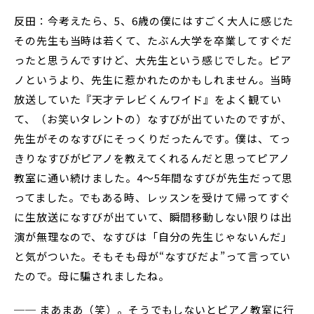
反田：今考えたら、5、6歳の僕にはすごく大人に感じた
その先生も当時は若くて、たぶん大学を卒業してすぐだ
ったと思うんですけど、大先生という感じでした。ピア
ノというより、先生に惹かれたのかもしれません。当時
放送していた『天才テレビくんワイド』をよく観てい
て、（お笑いタレントの）なすびが出ていたのですが、
先生がそのなすびにそっくりだったんです。僕は、てっ
きりなすびがピアノを教えてくれるんだと思ってピアノ
教室に通い続けました。4〜5年間なすびが先生だって思
ってました。でもある時、レッスンを受けて帰ってすぐ
に生放送になすびが出ていて、瞬間移動しない限りは出
演が無理なので、なすびは「自分の先生じゃないんだ」
と気がついた。そもそも母が“なすびだよ”って言ってい
たので。母に騙されましたね。
── まあまあ（笑）。そうでもしないとピアノ教室に行