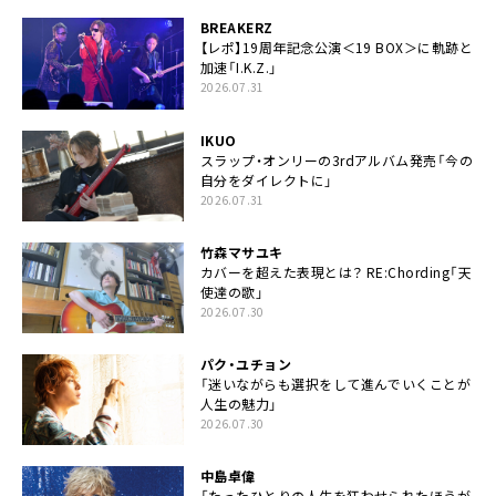
BREAKERZ
【レポ】19周年記念公演＜19 BOX＞に軌跡と
加速「I.K.Z.」
2026.07.31
IKUO
スラップ・オンリーの3rdアルバム発売「今の
自分をダイレクトに」
2026.07.31
竹森マサユキ
カバーを超えた表現とは？ RE:Chording「天
使達の歌」
2026.07.30
パク・ユチョン
「迷いながらも選択をして進んでいくことが
人生の魅力」
2026.07.30
中島卓偉
「たったひとりの人生を狂わせられたほうが