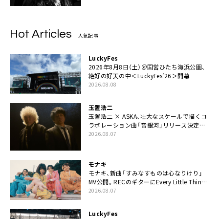
Hot Articles
人気記事
LuckyFes
2026年8月8日（土）＠国営ひたち海浜公園、
絶好の好天の中＜LuckyFes’26＞開幕
2026.08.08
玉置浩二
玉置浩二 × ASKA、壮大なスケールで描くコ
ラボレーション曲「音銀河」リリース決定。
カップリングには新曲「命の宿り」収録も
2026.08.07
モナキ
モナキ、新曲「すみなすものは心なりけり」
MV公開。RECのギターにEvery Little Thing・
伊藤一朗参加も
2026.08.07
LuckyFes