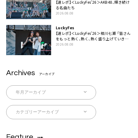
【速レポ】＜LuckyFes’26＞AKB48、輝き続け
る名曲たち
2026.08.08
LuckyFes
【速レポ】＜LuckyFes’26＞相川七瀬 「皆さん
をもっと熱く、熱く、熱く盛り上げていきま
す！」
2026.08.08
Archives
アーカイブ
Feature
特集