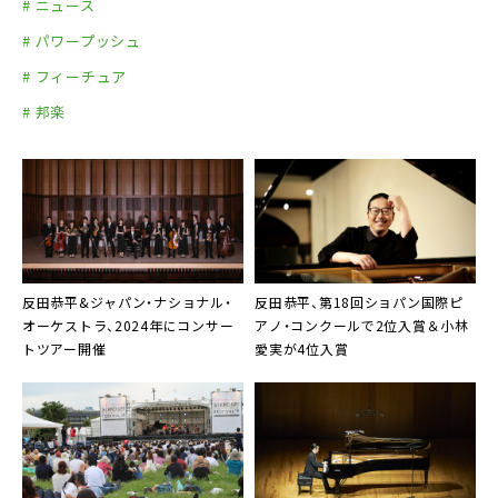
# ニュース
# パワープッシュ
# フィーチュア
# 邦楽
反田恭平&ジャパン・ナショナル・
反田恭平
、第18回ショパン国際ピ
オーケストラ、2024年にコンサー
アノ・コンクールで2位入賞＆
小林
トツアー開催
愛実
が4位入賞