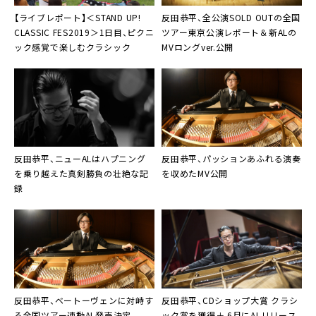
【ライブレポート】＜
STAND UP!
反田恭平
、全公演SOLD OUTの全国
CLASSIC FES2019
＞1日目、ピクニ
ツアー東京公演レポート＆新ALの
ック感覚で楽しむクラシック
MVロングver.公開
反田恭平
、ニューALはハプニング
反田恭平
、パッションあふれる演奏
を乗り越えた真剣勝負の壮絶な記
を収めたMV公開
録
反田恭平
、ベートーヴェンに対峙す
反田恭平
、CDショップ大賞 クラシ
る全国ツアー連動AL発売決定
ック賞を獲得＋ 6月にALリリース