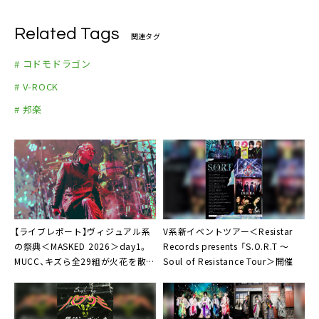
E
12月10日（土）愛知 名古屋SPADE BOX
Related Tags
関連タグ
12月14日（水）広島 Hiroshima CAVE-BE
# コドモドラゴン
12月16日（金）福岡 福岡DRUM Be-1
# V-ROCK
12月17日（土）熊本 熊本 Be.9 V2
12月21日（水）香川 高松DIME
# 邦楽
12月23日（金）岡山 岡山IMAGE
12月25日（日）静岡 浜松窓枠
12月28日（水）大阪 梅田AKASO
Tour Final
2017年1月8日（日）東京 Zeep Diver City
【ライブレポート】ヴィジュアル系
V系新イベントツアー＜Resistar
の祭典＜MASKED 2026＞day1。
Records presents 「S.O.R.T ～
MUCC、キズら全29組が火花を散ら
Soul of Resistance Tour＞開催
す「これが今を生きるヴィジュアル
ロックだ！」