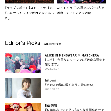
【ライブレポート】
コドモドラゴン
、
コドモドラゴン
、現メンバー4人で
「したかったライブが目の前にあっ
活動していくことを表明
た」
Editor’s Picks
編集部おすすめ
ALICE IN MENSWEAR × MASCHERA
【レポ】一夜限りのツーマンに「数奇な運命を
感じます」
2026.08.07
hitomi
「その人の胸に響くように歌いたい」
2026.08.07
仙台貨物
約2年半ぶりシングル「みんな笑顔ぬさせで