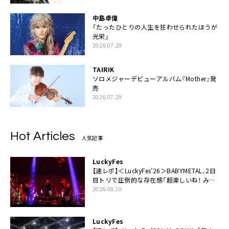
中島卓偉
「たったひとりの人生を狂わせられたほうが
光栄」
2026.07.29
TAIRIK
ソロメジャーデビューアルバム『Mother』発
売
2026.07.29
Hot Articles
人気記事
LuckyFes
【速レポ】＜LuckyFes’26＞BABYMETAL、2日
目トリで圧倒的な存在感「超楽しいね！ みん
なありがとう！」
2026.08.10
LuckyFes