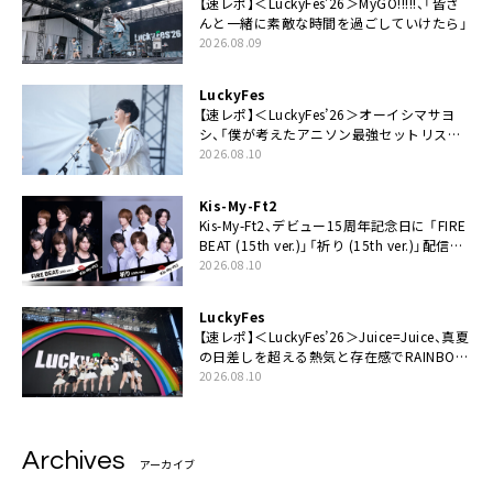
【速レポ】＜LuckyFes’26＞MyGO!!!!!、「皆さ
んと一緒に素敵な時間を過ごしていけたら」
2026.08.09
LuckyFes
【速レポ】＜LuckyFes’26＞オーイシマサヨ
シ、「僕が考えたアニソン最強セットリスト
で臨みます！」
2026.08.10
Kis-My-Ft2
Kis-My-Ft2、デビュー15周年記念日に 「FIRE
BEAT (15th ver.)」「祈り (15th ver.)」配信ス
タート
2026.08.10
LuckyFes
【速レポ】＜LuckyFes’26＞Juice=Juice、真夏
の日差しを超える熱気と存在感でRAINBOW
STAGE席巻
2026.08.10
Archives
アーカイブ