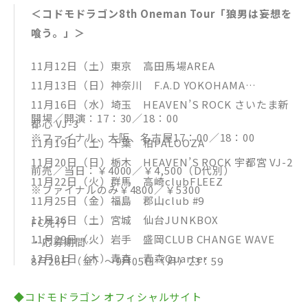
＜コドモドラゴン8th Oneman Tour「狼男は妄想を
喰う。」＞
11月12日（土）東京 高田馬場AREA
11月13日（日）神奈川 F.A.D YOKOHAMA
11月16日（水）埼玉 HEAVEN’S ROCK さいたま新
開場／開演：17：30／18：00
都心 VJ-3
※ファイナル、大阪、名古屋17：00／18：00
11月19日（土）千葉 柏PALOOZA
11月20日（日）栃木 HEAVEN’S ROCK 宇都宮 VJ-2
前売／当日：￥4000／￥4,500（D代別）
11月22日（火）群馬 高崎clubFLEEZ
※ファイナルのみ￥4800／￥5300
11月25日（金）福島 郡山club #9
11月26日（土）宮城 仙台JUNKBOX
FC先行
11月29日（火）岩手 盛岡CLUB CHANGE WAVE
・応募期間
12月01日（木）青森 青森Quarter
8月26日（金）～9月05日（月）23：59
12月03日（土）北海道 札幌DUCE
【ﾁｹｯﾄ一般発売日】
◆コドモドラゴン オフィシャルサイト
12月06日（火）新潟 新潟GOLDENPIGS RED STAG
2016年10月01日（土）～各プレイガイド