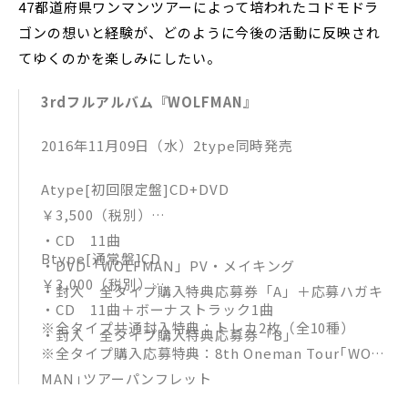
47都道府県ワンマンツアーによって培われたコドモドラ
ゴンの想いと経験が、どのように今後の活動に反映され
てゆくのかを楽しみにしたい。
3rdフルアルバム『WOLFMAN』
2016年11月09日（水）2type同時発売
Atype[初回限定盤]CD+DVD
￥3,500（税別）
・CD 11曲
Btype[通常盤]CD
・DVD「WOLFMAN」PV・メイキング
￥3,000（税別）
・封入 全タイプ購入特典応募券「A」＋応募ハガキ
・CD 11曲＋ボーナストラック1曲
※全タイプ共通封入特典：トレカ2枚（全10種）
・封入 全タイプ購入特典応募券「B」
※全タイプ購入応募特典：8th Oneman Tour｢WOLF
MAN｣ツアーパンフレット