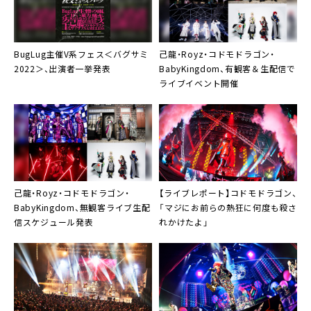
BugLug
主催V系フェス＜バグサミ
己龍・Royz・コドモドラゴン・
2022＞、出演者一挙発表
BabyKingdom
、有観客＆生配信で
ライブイベント開催
己龍・Royz・コドモドラゴン・
【ライブレポート】
コドモドラゴン
、
BabyKingdom
、無観客ライブ生配
「マジにお前らの熱狂に何度も殺さ
信スケジュール発表
れかけたよ」