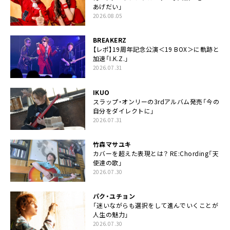
あげだい」
2026.08.05
BREAKERZ
【レポ】19周年記念公演＜19 BOX＞に軌跡と
加速「I.K.Z.」
2026.07.31
IKUO
スラップ・オンリーの3rdアルバム発売「今の
自分をダイレクトに」
2026.07.31
竹森マサユキ
カバーを超えた表現とは？ RE:Chording「天
使達の歌」
2026.07.30
パク・ユチョン
「迷いながらも選択をして進んでいくことが
人生の魅力」
2026.07.30