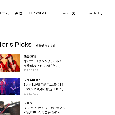
コラム
楽器
LuckyFes
Social
Search
tor’s Picks
編集部おすすめ
仙台貨物
約2年半ぶりシングル「みん
な笑顔ぬさせであげだい」
2026.08.05
BREAKERZ
【レポ】19周年記念公演＜19
BOX＞に軌跡と加速「I.K.Z.」
2026.07.31
IKUO
スラップ・オンリーの3rdアル
バム発売「今の自分をダイレ