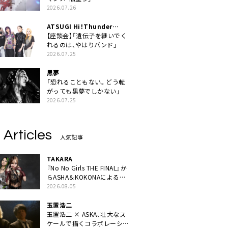
2026.07.26
ATSUGI Hi！Thunder
Rock Festival
【座談会】「遺伝子を継いでく
れるのは、やはりバンド」
2026.07.25
黒夢
「恐れることもない。どう転
がっても黒夢でしかない」
2026.07.25
 Articles
人気記事
TAKARA
『No No Girls THE FINAL』か
らASHA＆KOKONAによるユ
ニット・TAKARAがデビュー
2026.08.05
玉置浩二
玉置浩二 × ASKA、壮大なス
ケールで描くコラボレーショ