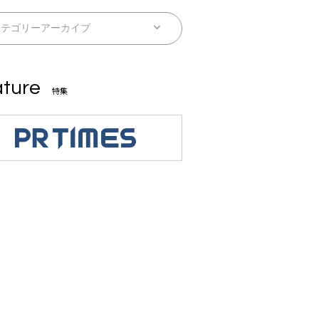
ture
特集