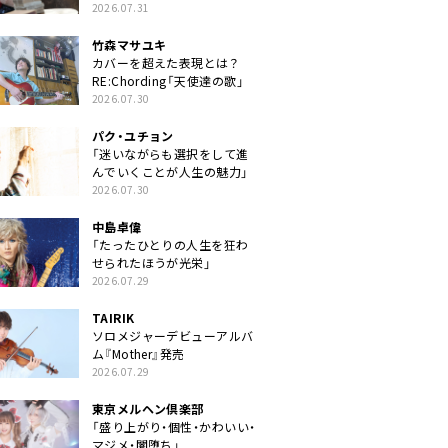
クトに」
2026.07.31
竹森マサユキ
カバーを超えた表現とは？
RE:Chording「天使達の歌」
2026.07.30
パク・ユチョン
「迷いながらも選択をして進
んでいくことが人生の魅力」
2026.07.30
中島卓偉
「たったひとりの人生を狂わ
せられたほうが光栄」
2026.07.29
TAIRIK
ソロメジャーデビューアルバ
ム『Mother』発売
2026.07.29
東京メルヘン倶楽部
「盛り上がり・個性・かわいい・
マジメ・闇堕ち」