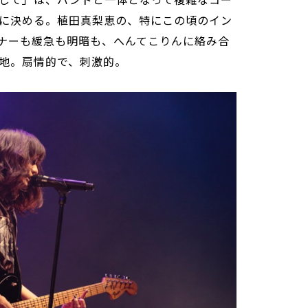
に決める。植田真梨恵の、特にこの頃のイン
ナーも緩急も明暗も、へんてこりんに絡み合
地。扇情的で、刺激的。