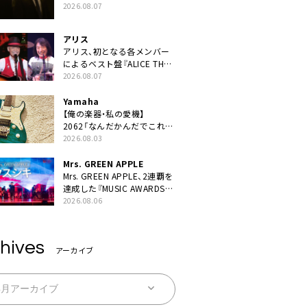
ン曲「音銀河」リリース決定。
2026.08.07
カップリングには新曲「命の
宿り」収録も
アリス
アリス、初となる各メンバー
によるベスト盤『ALICE THE
BEST “TORILOGY”』リリー
2026.08.07
ス決定
Yamaha
【俺の楽器・私の愛機】
2062「なんだかんだでこれが
1番」
2026.08.03
Mrs. GREEN APPLE
Mrs. GREEN APPLE、2連覇を
達成した『MUSIC AWARDS
JAPAN 2026』での「クスシ
2026.08.06
キ」ライブパフォーマンスを
YouTube公開
hives
アーカイブ