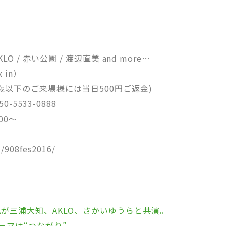
KLO / 赤い公園 / 渡辺直美 and more…
 in）
9歳以下のご来場様には当日500円ご返金)
5533-0888
00～
/908fes2016/
Aが三浦大知、AKLO、さかいゆうらと共演。
のテーマは“つながり”