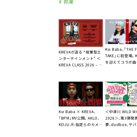
# 邦楽
Kvi Baba、「THE F
KREVAが送る “授業型エ
TAKE」に初登場。K
ンターテインメント” ＜
を迎えてコラボ曲
KREVA CLASS 2026 – 新
「BPM」を一発撮
しいラップの教室 -＞再
ォーマンス
演決定
＜中津川 WILD W
Kvi Baba × KREVA、
2026＞、第3弾発
「BPM」MV公開。AKLO、
夢、dustbox、ヤ
KEIJU、R-指定らのカメオ
ャツ屋さん、ねぐせ
出演も