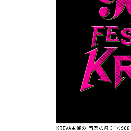
KREVA主催の”音楽の祭り”＜908