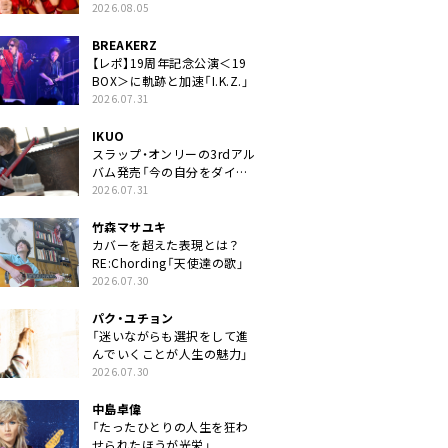
2026.08.05
BREAKERZ
【レポ】19周年記念公演＜19
BOX＞に軌跡と加速「I.K.Z.」
2026.07.31
IKUO
スラップ・オンリーの3rdアル
バム発売「今の自分をダイレ
クトに」
2026.07.31
竹森マサユキ
カバーを超えた表現とは？
RE:Chording「天使達の歌」
2026.07.30
パク・ユチョン
「迷いながらも選択をして進
んでいくことが人生の魅力」
2026.07.30
中島卓偉
「たったひとりの人生を狂わ
せられたほうが光栄」