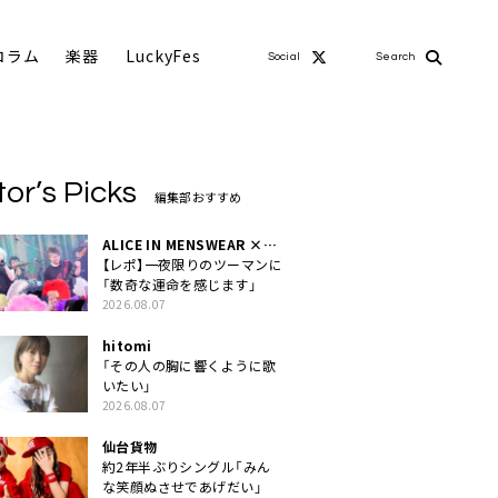
コラム
楽器
LuckyFes
Social
Search
tor’s Picks
編集部おすすめ
ALICE IN MENSWEAR ×
MASCHERA
【レポ】一夜限りのツーマンに
「数奇な運命を感じます」
2026.08.07
hitomi
「その人の胸に響くように歌
いたい」
2026.08.07
仙台貨物
約2年半ぶりシングル「みん
な笑顔ぬさせであげだい」