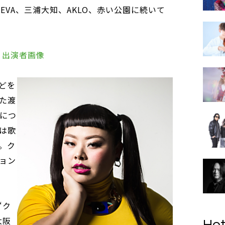
EVA、三浦大知、AKLO、赤い公園に続いて
ロゴ、出演者画像
どを
た渡
能につ
は歌
。ク
ョン
“ク
大阪
Hot