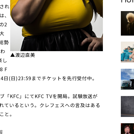
され
は、
の2
浦大
 総勢
行わ
▲渡辺直美
楽し
 F
24日(日)23:59までチケットを先行受付中。
ブ「KFC」にてKFC TVを開局。試験放送が
れているという。クレフェスへの言及はある
こと。
報