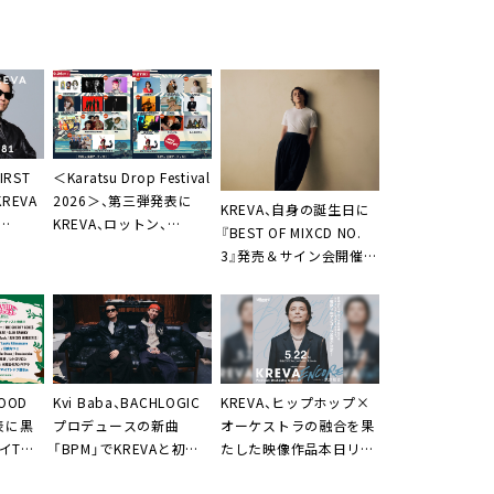
＜Karatsu Drop Festival
IRST
2026＞、第三弾発表に
REVA
KREVA、自身の誕生日に
KREVA、ロットン、
『BEST OF MIXCD NO.
BONNIE PINK、田島貴
りパフ
3』発売＆サイン会開催決
男、大原櫻子、水カンなど
定。インストアルバム5
10組
作品の一挙配信も
OOD
Kvi Baba、BACHLOGIC
KREVA、ヒップホップ×
表に黒
プロデュースの新曲
オーケストラの融合を果
バイTシ
「BPM」でKREVAと初コ
たした映像作品本日リリ
。、
ラボ実現
ース＆一夜限りのアンコ