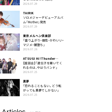
2026.07.29
TAIRIK
ソロメジャーデビューアルバ
ム『Mother』発売
2026.07.29
東京メルヘン倶楽部
「盛り上がり・個性・かわいい・
マジメ・闇堕ち」
2026.07.26
ATSUGI Hi！Thunder
Rock Festival
【座談会】「遺伝子を継いでく
れるのは、やはりバンド」
2026.07.25
黒夢
「恐れることもない。どう転
がっても黒夢でしかない」
2026.07.25
 Articles