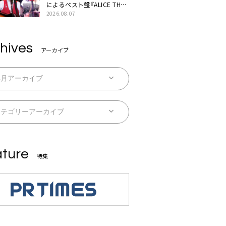
によるベスト盤『ALICE THE
BEST “TORILOGY”』リリー
2026.08.07
ス決定
hives
アーカイブ
ture
特集