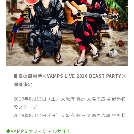
2016年7月17日（日）NAMBA HATCH ※ACOUSTI
UICV-9181：全国のCDショップおよびウェブ・スト
C DAY
ア販売
2016年7月20日（水）NAMBA HATCH ※STUDEN
PDCV-5004：Universal Music Store 限定販売
TS ONLY DAY
PROV-5005：VAMPROSE STORE 限定販売
2016年7月21日（木）NAMBA HATCH ※BEAUTY
※実際の商品とはデザイン、色など多少異なることが
& THE BEAST
ございます
2016年7月23日（土）NAMBA HATCH
【通常盤 / CD Only】UICV-5052 税込￥1,080
2016年7月24日（日）NAMBA HATCH
1. INSIDE OF ME feat. Chris Motionless of Motio
【ZEPP SAPPORO】
nless In White
■夏の風物詩＜VAMPS LIVE 2016 BEAST PARTY＞
2016年9月03日（土）ZEPP SAPPORO
2. RISE OR DIE feat. Richard Z.Kruspe of Emigrat
開催決定
2016年9月05日（月）ZEPP SAPPORO ※ACOUST
e / Rammstein
IC DAY
▼封入特典
2016年8月13日（土）大阪府 舞洲 太陽の広場 野外特
▼開場 / 開演
抽選で豪華プレゼントが当たる恒例のリリース企
設ステージ
平日 OPEN 18:00 START 19:06
画、”VAMPS CHANCE”実施。 各商品に1つの応募シ
2016年8月14日（日）大阪府 舞洲 太陽の広場 野外特
土日 OPEN 16:00 START 17:06
リアルナンバーを封入。 VAMPS CHANCEの詳細
設ステージ
【ZEPP TOKYO】
◆VAMPS オフィシャルサイト
は、後日オフィシャルHPにて発表します。
開場 16:00 / 開演 17:30