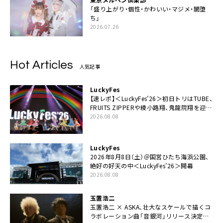
「盛り上がり・個性・かわいい・マジメ・闇堕
ち」
2026.07.26
Hot Articles
人気記事
LuckyFes
【速レポ】＜LuckyFes’26＞初日トリはTUBE、
FRUITS ZIPPERや綾小路翔、鬼龍院翔を迎え
た豪華コラボも「知ってたらぜひ一緒に歌っ
2026.08.08
てちょうだい」
LuckyFes
2026年8月8日（土）＠国営ひたち海浜公園、
絶好の好天の中＜LuckyFes’26＞開幕
2026.08.08
玉置浩二
玉置浩二 × ASKA、壮大なスケールで描くコ
ラボレーション曲「音銀河」リリース決定。