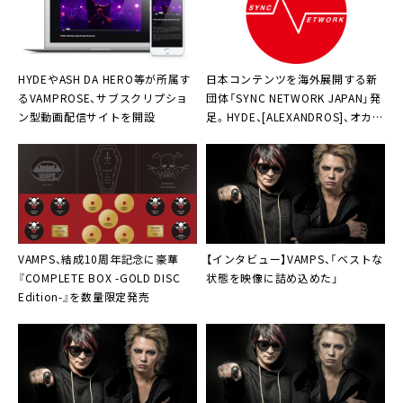
前売り：6,660円 (税別/ドリンク代別)
ていただくことも可能です。(車中泊はできません)
STUDENTS ONLY DAY 前売り：4,200円
▼BEAST PARTY 宿泊プラン・交通
ACOUSTIC DAY 前売り：S席 15,000円 / A席 12,000
●ラグジュアリー宿泊プラン：会場からほど近いシテ
HYDEやASH DA HERO等が所属す
日本コンテンツを海外展開する新
円
ィリゾートホテル「ハイアット リージェンシー 大
る
VAMPROSE
、サブスクリプショ
団体
「SYNC NETWORK JAPAN」
発
▼＜VAMPS LIVE 2016＞サポートメンバー
ン型動画配信サイトを開設
足。HYDE、[ALEXANDROS]、オカモ
阪」を利用するラグジュアリーな宿泊プランをご提供
◆ACOUSTIC DAY(7月6日、7日、16日、17日、9月5
トショウからも祝福コメント
します。
日)◆
●アクセスバスプラン：東京、大宮、横浜、名古屋か
Guitar：YUKI
ら会場へ直行する往復アクセスバスを運行します。特
Drums：笹渕啓史
典グッズ付きで移動も便利
Piano：堀向彦輝
●コスモスクエア駅特設乗降場～会場 シャトルバス
Violin：納富彩歌、東山加奈子
VAMPS
、結成10周年記念に豪華
【インタビュー】
VAMPS
、「ベストな
http://beastparty2016.vampsxxx.com/
『COMPLETE BOX -GOLD DISC
状態を映像に詰め込めた」
Viola：金孝珍、山田那央（なんばHatchのみ）
Edition-』を数量限定発売
Cello：今井香織
Double Bass&Bass：森田晃平
Chorus：asami、羽鳥奈々
◆その他の公演◆