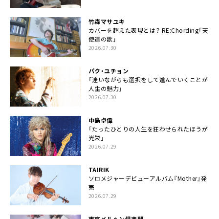
竹森マサユキ
カバーを超えた表現とは？ RE:Chording「天
使達の歌」
2026.07.30
パク・ユチョン
「迷いながらも選択をして進んでいくことが
人生の魅力」
2026.07.30
中島卓偉
「たったひとりの人生を狂わせられたほうが
光栄」
2026.07.29
TAIRIK
ソロメジャーデビューアルバム『Mother』発
売
2026.07.29
東京メルヘン倶楽部