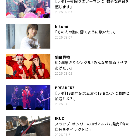
【レポ】一夜限りのツーマンに「数奇な運命を
感じます」
2026.08.07
hitomi
「その人の胸に響くように歌いたい」
2026.08.07
仙台貨物
約2年半ぶりシングル「みんな笑顔ぬさせで
あげだい」
2026.08.05
BREAKERZ
【レポ】19周年記念公演＜19 BOX＞に軌跡と
加速「I.K.Z.」
2026.07.31
IKUO
スラップ・オンリーの3rdアルバム発売「今の
自分をダイレクトに」
2026.07.31