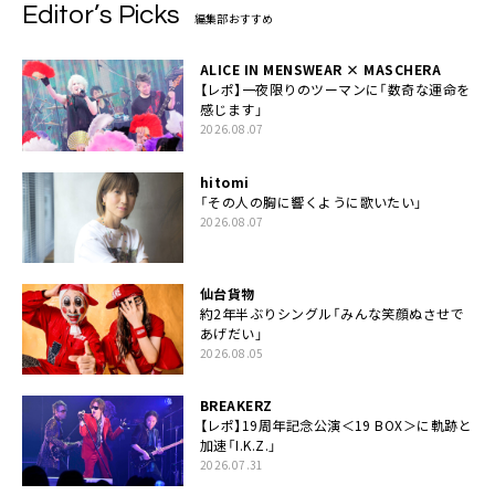
Editor’s Picks
編集部おすすめ
ALICE IN MENSWEAR × MASCHERA
【レポ】一夜限りのツーマンに「数奇な運命を
感じます」
2026.08.07
hitomi
「その人の胸に響くように歌いたい」
2026.08.07
仙台貨物
約2年半ぶりシングル「みんな笑顔ぬさせで
あげだい」
2026.08.05
BREAKERZ
【レポ】19周年記念公演＜19 BOX＞に軌跡と
加速「I.K.Z.」
2026.07.31