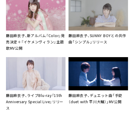
藤田麻衣子、新アルバム『Color』発
藤田麻衣子
、
SUNNY BOY
との共作
売決定＋『イケメンヴィラン』主題
曲「シンプル」リリース
歌MV公開
藤田麻衣子、ライブBlu-ray『15th
藤田麻衣子
、デュエット曲「手錠
Anniversary Special Live』リリー
（duet with 平川大輔）」MV公開
ス