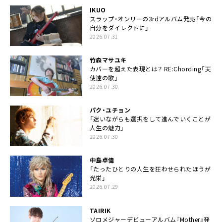
IKUO
スラップ・オンリーの3rdアルバム発売「今の
自分をダイレクトに」
2026.07.31
竹森マサユキ
カバーを超えた表現とは？ RE:Chording「天
使達の歌」
2026.07.30
パク・ユチョン
「迷いながらも選択をして進んでいくことが
人生の魅力」
2026.07.30
中島卓偉
「たったひとりの人生を狂わせられたほうが
光栄」
2026.07.29
TAIRIK
ソロメジャーデビューアルバム『Mother』発