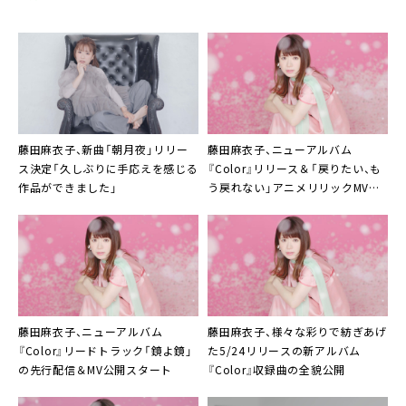
藤田麻衣子、新曲「朝月夜」リリー
藤田麻衣子
、ニューアルバム
ス決定「久しぶりに手応えを感じる
『Color』リリース＆「戻りたい、も
作品ができました」
う戻れない」アニメリリックMV公
開
藤田麻衣子
、ニューアルバム
藤田麻衣子
、様々な彩りで紡ぎあげ
『Color』リードトラック「鏡よ鏡」
た5/24リリースの新アルバム
の先行配信＆MV公開スタート
『Color』収録曲の全貌公開