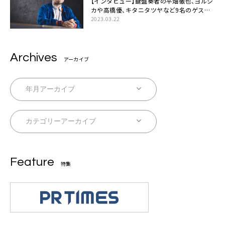
【インタビュー】鍵盤奏者の平畑徹也、ヨルシ
カや高橋優、キタニタツヤなど9名のゲスト
を迎えた初アルバムに音楽人生の総括「自分
2023.03.22
自身を再確認できた」
Archives
アーカイブ
Feature
特集