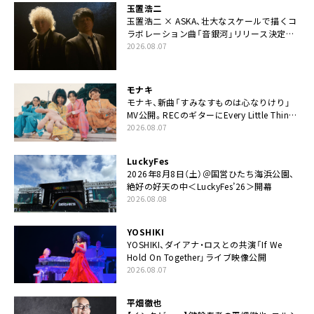
玉置浩二
玉置浩二 × ASKA、壮大なスケールで描くコ
ラボレーション曲「音銀河」リリース決定。
カップリングには新曲「命の宿り」収録も
2026.08.07
モナキ
モナキ、新曲「すみなすものは心なりけり」
MV公開。RECのギターにEvery Little Thing・
伊藤一朗参加も
2026.08.07
LuckyFes
2026年8月8日（土）＠国営ひたち海浜公園、
絶好の好天の中＜LuckyFes’26＞開幕
2026.08.08
YOSHIKI
YOSHIKI、ダイアナ・ロスとの共演「If We
Hold On Together」ライブ映像公開
2026.08.07
平畑徹也