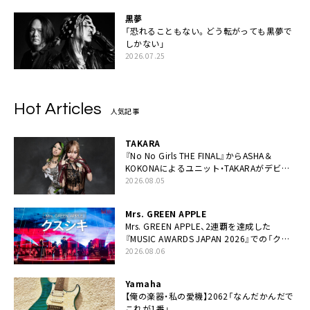
黒夢
「恐れることもない。どう転がっても黒夢で
しかない」
2026.07.25
Hot Articles
人気記事
TAKARA
『No No Girls THE FINAL』からASHA＆
KOKONAによるユニット・TAKARAがデビュ
ー
2026.08.05
Mrs. GREEN APPLE
Mrs. GREEN APPLE、2連覇を達成した
『MUSIC AWARDS JAPAN 2026』での「クス
シキ」ライブパフォーマンスをYouTube公開
2026.08.06
Yamaha
【俺の楽器・私の愛機】2062「なんだかんだで
これが1番」