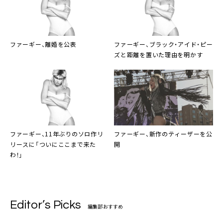
ファーギー
、離婚を公表
ファーギー
、
ブラック・アイド・ピー
ズ
と距離を置いた理由を明かす
ファーギー
、11年ぶりのソロ作リ
ファーギー
、新作のティーザーを公
リースに「ついにここまで来た
開
わ！」
Editor’s Picks
編集部おすすめ