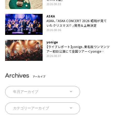
2026.08.03
ASKA
ASKA、『ASKA CONCERT 2026 昭和が見て
いたクリスマス!? 』発売＆上映決定
2026.08.06
yonige
【ライブレポート】yonige、東名阪ワンマンツ
アー初日公演にて全国ツアー＜yonige
tough love tour＞の開催発表「『みんなをも
2026.08.07
う一度恋させよう』っていうテーマで動いて
る」
Archives
アーカイブ