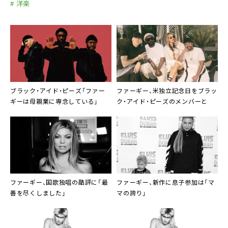
# 洋楽
ブラック・アイド・ピーズ
「ファー
ファーギー
、米独立記念日を
ブラッ
ギーは母親業に専念している」
ク・アイド・ピーズ
のメンバーと
ファーギー
、国歌独唱の酷評に「最
ファーギー
、新作に息子参加は「マ
善を尽くしました」
マの誇り」