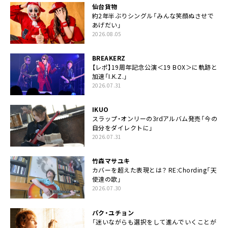
仙台貨物
約2年半ぶりシングル「みんな笑顔ぬさせで
あげだい」
2026.08.05
BREAKERZ
【レポ】19周年記念公演＜19 BOX＞に軌跡と
加速「I.K.Z.」
2026.07.31
IKUO
スラップ・オンリーの3rdアルバム発売「今の
自分をダイレクトに」
2026.07.31
竹森マサユキ
カバーを超えた表現とは？ RE:Chording「天
使達の歌」
2026.07.30
パク・ユチョン
「迷いながらも選択をして進んでいくことが