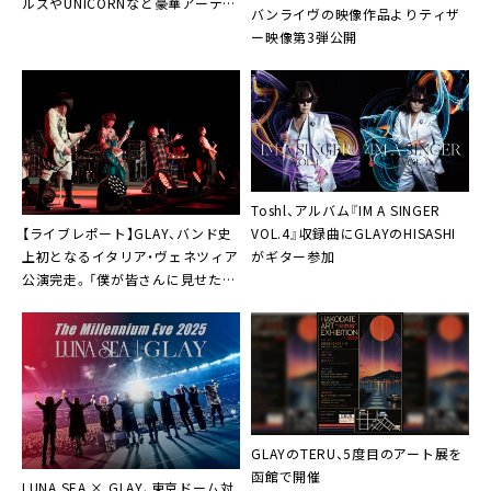
ルズやUNICORNなど豪華アーティ
バンライヴの映像作品よりティザ
スト仲間が集結
ー映像第3弾公開
Toshl、アルバム『IM A SINGER
【ライブレポート】GLAY、バンド史
VOL.4』収録曲にGLAYのHISASHI
上初となるイタリア・ヴェネツィア
がギター参加
公演完走。「僕が皆さんに見せたか
った景色は、見てもらえました
か？」
GLAYのTERU、5度目のアート展を
函館で開催
LUNA SEA × GLAY、東京ドーム対