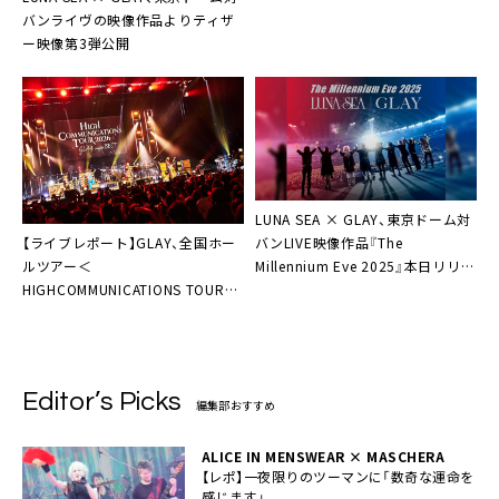
バンライヴの映像作品よりティザ
ー映像第3弾公開
LUNA SEA × GLAY、東京ドーム対
【ライブレポート】GLAY、全国ホー
バンLIVE映像作品『The
ルツアー＜
Millennium Eve 2025』本日リリー
HIGHCOMMUNICATIONS TOUR
ス＆ティザー映像第2弾公開
2026 “GLAY-complete BEST”＞
ファイナル。初期衝動への回帰
Editor’s Picks
編集部おすすめ
ALICE IN MENSWEAR × MASCHERA
【レポ】一夜限りのツーマンに「数奇な運命を
感じます」