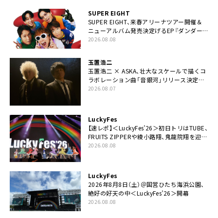
SUPER EIGHT
SUPER EIGHT、来春アリーナツアー開催＆
ニューアルバム発売決定げるEP『ダンダー
ラ』本日リリース
2026.08.08
玉置浩二
玉置浩二 × ASKA、壮大なスケールで描くコ
ラボレーション曲「音銀河」リリース決定。
カップリングには新曲「命の宿り」収録も
2026.08.07
LuckyFes
【速レポ】＜LuckyFes’26＞初日トリはTUBE、
FRUITS ZIPPERや綾小路翔、鬼龍院翔を迎え
た豪華コラボも「知ってたらぜひ一緒に歌っ
2026.08.08
てちょうだい」
LuckyFes
2026年8月8日（土）＠国営ひたち海浜公園、
絶好の好天の中＜LuckyFes’26＞開幕
2026.08.08