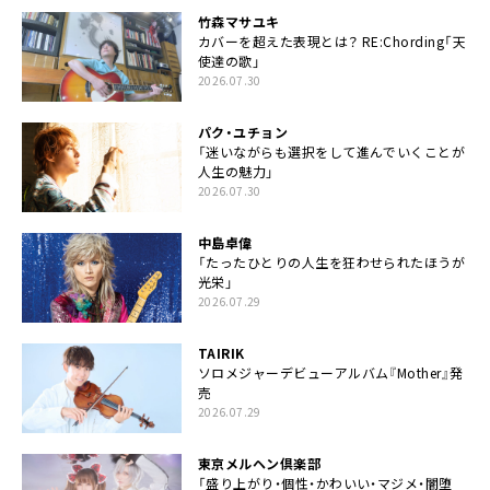
竹森マサユキ
カバーを超えた表現とは？ RE:Chording「天
使達の歌」
2026.07.30
パク・ユチョン
「迷いながらも選択をして進んでいくことが
人生の魅力」
2026.07.30
中島卓偉
「たったひとりの人生を狂わせられたほうが
光栄」
2026.07.29
TAIRIK
ソロメジャーデビューアルバム『Mother』発
売
2026.07.29
東京メルヘン倶楽部
「盛り上がり・個性・かわいい・マジメ・闇堕