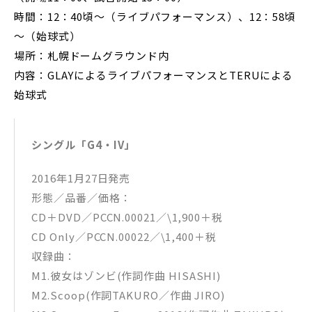
時間：12：40頃～（ライブパフォーマンス）、12：58頃
～（始球式）
場所：札幌ドームグラウンド内
内容：GLAYによるライブパフォーマンスとTERUによる
始球式
シングル「G4・IV」
2016年1月27日発売
形態／品番／価格：
CD＋DVD／PCCN.00021／\1,900＋税
CD Only／PCCN.00022／\1,400＋税
収録曲：
M1.彼女はゾンビ(作詞作曲 HISASHI)
M2.Scoop(作詞TAKURO／作曲 JIRO)