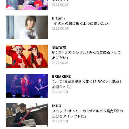
2026.08.07
hitomi
「その人の胸に響くように歌いたい」
2026.08.07
仙台貨物
約2年半ぶりシングル「みんな笑顔ぬさせで
あげだい」
2026.08.05
BREAKERZ
【レポ】19周年記念公演＜19 BOX＞に軌跡と
加速「I.K.Z.」
2026.07.31
IKUO
スラップ・オンリーの3rdアルバム発売「今の
自分をダイレクトに」
2026.07.31