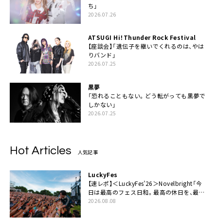
ち」
2026.07.26
ATSUGI Hi！Thunder Rock Festival
【座談会】「遺伝子を継いでくれるのは、やは
りバンド」
2026.07.25
黒夢
「恐れることもない。どう転がっても黒夢で
しかない」
2026.07.25
Hot Articles
人気記事
LuckyFes
【速レポ】＜LuckyFes’26＞Novelbright「今
日は最高のフェス日和。最高の休日を、最高
の夏休みを作っていきたい」
2026.08.08