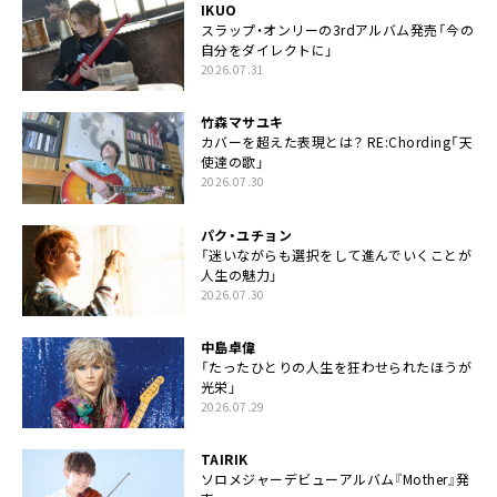
IKUO
スラップ・オンリーの3rdアルバム発売「今の
自分をダイレクトに」
2026.07.31
竹森マサユキ
カバーを超えた表現とは？ RE:Chording「天
使達の歌」
2026.07.30
パク・ユチョン
「迷いながらも選択をして進んでいくことが
人生の魅力」
2026.07.30
中島卓偉
「たったひとりの人生を狂わせられたほうが
光栄」
2026.07.29
TAIRIK
ソロメジャーデビューアルバム『Mother』発