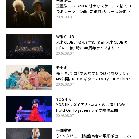
玉置浩二
玉置浩二 × ASKA、壮大なスケールで描くコ
ラボレーション曲「音銀河」リリース決定。
カップリングには新曲「命の宿り」収録も
2026.08.07
米米CLUB
米米CLUB、“令和8年8月8日・米米CLUBの
日”の午後8時に40周年ライブより
「FANtachy medley」を88年限定公開
2026.08.07
モナキ
モナキ、新曲「すみなすものは心なりけり」
MV公開。RECのギターにEvery Little Thing・
伊藤一朗参加も
2026.08.07
YOSHIKI
YOSHIKI、ダイアナ・ロスとの共演「If We
Hold On Together」ライブ映像公開
2026.08.07
平畑徹也
【インタビュー】鍵盤奏者の平畑徹也、ヨルシ