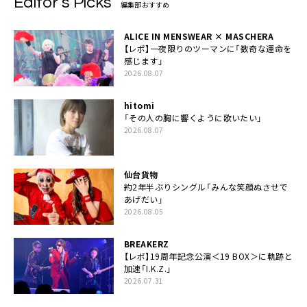
Editor’s Picks
編集部おすすめ
ALICE IN MENSWEAR × MASCHERA
【レポ】一夜限りのツーマンに「数奇な運命を
感じます」
2026.08.07
hitomi
「その人の胸に響くように歌いたい」
2026.08.07
仙台貨物
約2年半ぶりシングル「みんな笑顔ぬさせで
あげだい」
2026.08.05
BREAKERZ
【レポ】19周年記念公演＜19 BOX＞に軌跡と
加速「I.K.Z.」
2026.07.31