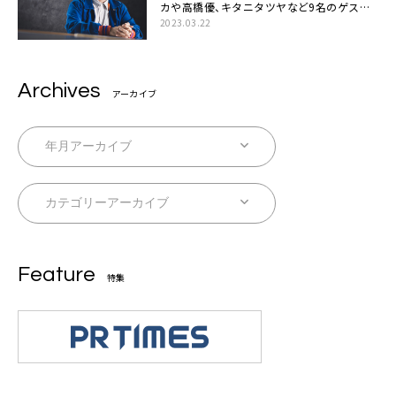
カや高橋優、キタニタツヤなど9名のゲスト
を迎えた初アルバムに音楽人生の総括「自分
2023.03.22
自身を再確認できた」
Archives
アーカイブ
Feature
特集