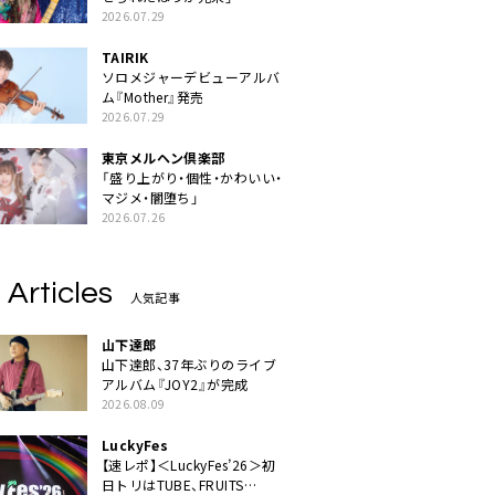
2026.07.29
TAIRIK
ソロメジャーデビューアルバ
ム『Mother』発売
2026.07.29
東京メルヘン倶楽部
「盛り上がり・個性・かわいい・
マジメ・闇堕ち」
2026.07.26
 Articles
人気記事
山下達郎
山下達郎、37年ぶりのライブ
アルバム『JOY2』が完成
2026.08.09
LuckyFes
【速レポ】＜LuckyFes’26＞初
日トリはTUBE、FRUITS