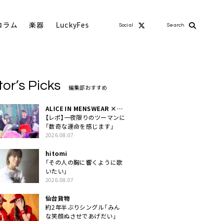
コラム
楽器
LuckyFes
Social
Search
tor’s Picks
編集部おすすめ
ALICE IN MENSWEAR ×
MASCHERA
【レポ】一夜限りのツーマンに
「数奇な運命を感じます」
2026.08.07
hitomi
「その人の胸に響くように歌
いたい」
2026.08.07
仙台貨物
約2年半ぶりシングル「みん
な笑顔ぬさせであげだい」