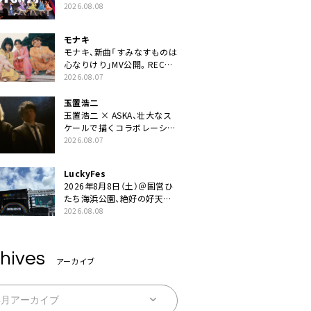
ZIPPERや綾小路翔、鬼龍院翔
2026.08.08
を迎えた豪華コラボも「知っ
てたらぜひ一緒に歌ってちょ
モナキ
うだい」
モナキ、新曲「すみなすものは
心なりけり」MV公開。RECの
ギターにEvery Little Thing・
2026.08.07
伊藤一朗参加も
玉置浩二
玉置浩二 × ASKA、壮大なス
ケールで描くコラボレーショ
ン曲「音銀河」リリース決定。
2026.08.07
カップリングには新曲「命の
宿り」収録も
LuckyFes
2026年8月8日（土）＠国営ひ
たち海浜公園、絶好の好天の
中＜LuckyFes’26＞開幕
2026.08.08
hives
アーカイブ