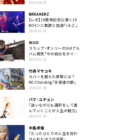
2026.08.05
BREAKERZ
【レポ】19周年記念公演＜19
BOX＞に軌跡と加速「I.K.Z.」
2026.07.31
IKUO
スラップ・オンリーの3rdアル
バム発売「今の自分をダイレ
クトに」
2026.07.31
竹森マサユキ
カバーを超えた表現とは？
RE:Chording「天使達の歌」
2026.07.30
パク・ユチョン
「迷いながらも選択をして進
んでいくことが人生の魅力」
2026.07.30
中島卓偉
「たったひとりの人生を狂わ
せられたほうが光栄」