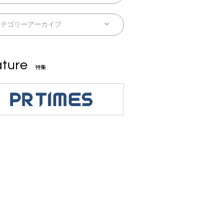
ture
特集