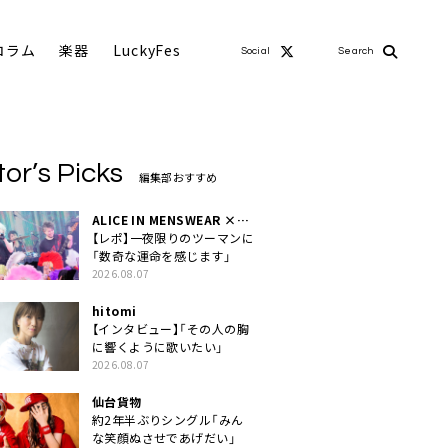
コラム
楽器
LuckyFes
Social
Search
tor’s Picks
編集部おすすめ
ALICE IN MENSWEAR ×
MASCHERA
【レポ】一夜限りのツーマンに
「数奇な運命を感じます」
2026.08.07
hitomi
【インタビュー】「その人の胸
に響くように歌いたい」
2026.08.07
仙台貨物
約2年半ぶりシングル「みん
な笑顔ぬさせであげだい」