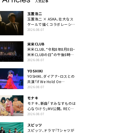
人気記事
玉置浩二
玉置浩二 × ASKA、壮大なス
ケールで描くコラボレーショ
ン曲「音銀河」リリース決定。
2026.08.07
カップリングには新曲「命の
宿り」収録も
米米CLUB
米米CLUB、“令和8年8月8日・
米米CLUBの日”の午後8時に
40周年ライブより「FANtachy
2026.08.07
medley」を88年限定公開
YOSHIKI
YOSHIKI、ダイアナ・ロスとの
共演「If We Hold On
Together」ライブ映像公開
2026.08.07
モナキ
モナキ、新曲「すみなすものは
心なりけり」MV公開。RECの
ギターにEvery Little Thing・
2026.08.07
伊藤一朗参加も
スピッツ
スピッツ、ドラマ『Tシャツが