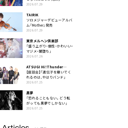
2026.07.29
TAIRIK
ソロメジャーデビューアルバ
ム『Mother』発売
2026.07.29
東京メルヘン倶楽部
「盛り上がり・個性・かわいい・
マジメ・闇堕ち」
2026.07.26
ATSUGI Hi！Thunder
Rock Festival
【座談会】「遺伝子を継いでく
れるのは、やはりバンド」
2026.07.25
黒夢
「恐れることもない。どう転
がっても黒夢でしかない」
2026.07.25
 Articles