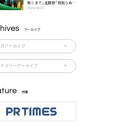
乾くまで』主題歌「見知らぬ
糸」本日配信。ドラマとのSP
2026.08.07
コラボムービー公開も
hives
アーカイブ
ture
特集