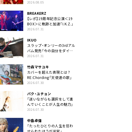
2026.08.05
BREAKERZ
【レポ】19周年記念公演＜19
BOX＞に軌跡と加速「I.K.Z.」
2026.07.31
IKUO
スラップ・オンリーの3rdアル
バム発売「今の自分をダイレ
クトに」
2026.07.31
竹森マサユキ
カバーを超えた表現とは？
RE:Chording「天使達の歌」
2026.07.30
パク・ユチョン
「迷いながらも選択をして進
んでいくことが人生の魅力」
2026.07.30
中島卓偉
「たったひとりの人生を狂わ
せられたほうが光栄」