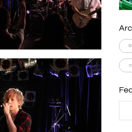
Arc
Fea