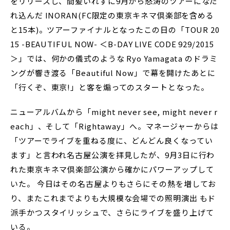
をリリースし、間髪いれずに9月から怒涛のツアーになだ
れ込んだ INORAN(FC限定の東京キネマ倶楽部を含める
と15本)。ツアーファイナルとなったこの日の「TOUR 20
15 -BEAUTIFUL NOW- ＜B-DAY LIVE CODE 929/2015
＞」では、何かの儀式のような Ryo Yamagata のドラミ
ングが響き渡る「Beautiful Now」で幕を開けたあとに
「行くぞ、東京!」と客を煽ってのスタートとなった。
ニューアルバムから「might never see, might never r
each」、そして「Rightaway」へ。マネージャーからは
「ツアーでライブを重ねる度に、どんどん良くなってい
ます」と言われ名古屋公演を拝見したが、9月3日に行わ
れた東京キネマ倶楽部公演から確かにパワーアップして
いた。 今日はその名古屋よりもさらにその熱を増してお
り、またこれまでよりも大規模な会場での照明演出 もド
派手かつスタイリッシュで、さらにライブを盛り上げて
いる。