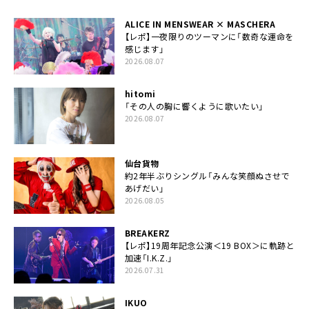
ALICE IN MENSWEAR × MASCHERA
【レポ】一夜限りのツーマンに「数奇な運命を
感じます」
2026.08.07
hitomi
「その人の胸に響くように歌いたい」
2026.08.07
仙台貨物
約2年半ぶりシングル「みんな笑顔ぬさせで
あげだい」
2026.08.05
BREAKERZ
【レポ】19周年記念公演＜19 BOX＞に軌跡と
加速「I.K.Z.」
2026.07.31
IKUO