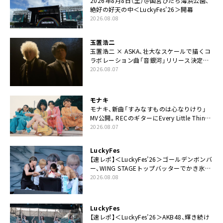
2026年8月8日（土）＠国営ひたち海浜公園、
絶好の好天の中＜LuckyFes’26＞開幕
2026.08.08
玉置浩二
玉置浩二 × ASKA、壮大なスケールで描くコ
ラボレーション曲「音銀河」リリース決定。
カップリングには新曲「命の宿り」収録も
2026.08.07
モナキ
モナキ、新曲「すみなすものは心なりけり」
MV公開。RECのギターにEvery Little Thing・
伊藤一朗参加も
2026.08.07
LuckyFes
【速レポ】＜LuckyFes’26＞ゴールデンボンバ
ー、WING STAGEトップバッターでかき氷爆
食いや瓦割り「みなさん完璧です！」
2026.08.08
LuckyFes
【速レポ】＜LuckyFes’26＞AKB48、輝き続け