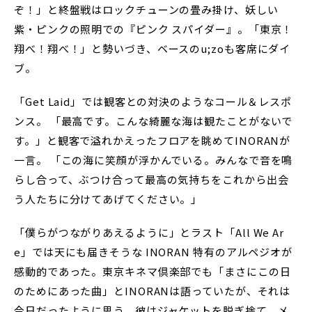
ぞ！」と終盤戦はロックチューンの畳み掛け、妖しい
紫・ピンクの照明での『ピンク スパイダー』。「東京！
翔べ！翔べ！」と勢いづき、ベースのu;zoも客席にダイ
ブ。
「Get Laid」では観客との対決のようなコール＆レスポ
ンス。 「最高です。こんな綺麗な海は観たことがないで
す。」と観客で溢れかえったフロアを眺めてINORANが
一言。 「この海に笑顔が浮かんでいる。みんなで音を鳴
らし合って、ぶつけ合って最高の気持ちをこれから出会
う人たちに分けてあげてください。」
「僕らがつながりあえるように」とラスト「All We Ar
e」では天にも届きそうな INORAN 特有のアルペジオが
感動的であった。東京キネマ倶楽部でも「まさにこの日
のためにあった曲」とINORANは語っていたが、それは
今日だったように思う。彼はジャケットを脱ぎ捨て、メ