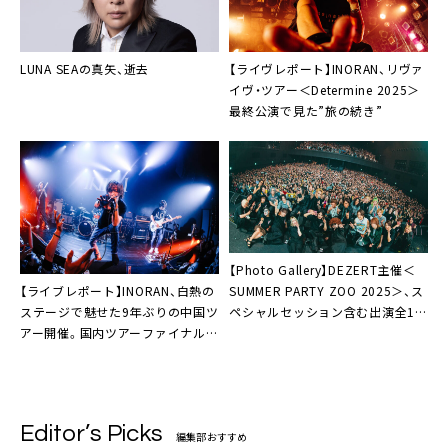
LUNA SEAの真矢、逝去
【ライヴレポート】INORAN、リヴァ
イヴ・ツアー＜Determine 2025＞
最終公演で見た”旅の続き”
【Photo Gallery】DEZERT主催＜
【ライブレポート】INORAN、白熱の
SUMMER PARTY ZOO 2025＞、ス
ステージで魅せた9年ぶりの中国ツ
ペシャルセッション含む出演全13
アー開催。国内ツアーファイナル
組＋αのステージ写真170点を一挙
へ向けて新ティーザー公開も
公開
Editor’s Picks
編集部おすすめ