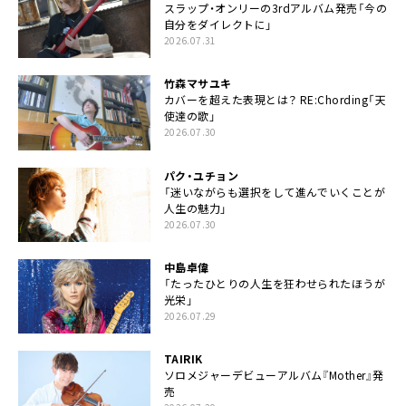
スラップ・オンリーの3rdアルバム発売「今の
自分をダイレクトに」
2026.07.31
竹森マサユキ
カバーを超えた表現とは？ RE:Chording「天
使達の歌」
2026.07.30
パク・ユチョン
「迷いながらも選択をして進んでいくことが
人生の魅力」
2026.07.30
中島卓偉
「たったひとりの人生を狂わせられたほうが
光栄」
2026.07.29
TAIRIK
ソロメジャーデビューアルバム『Mother』発
売