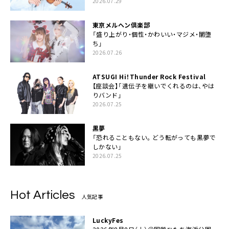
2026.07.29
東京メルヘン倶楽部
「盛り上がり・個性・かわいい・マジメ・闇堕
ち」
2026.07.26
ATSUGI Hi！Thunder Rock Festival
【座談会】「遺伝子を継いでくれるのは、やは
りバンド」
2026.07.25
黒夢
「恐れることもない。どう転がっても黒夢で
しかない」
2026.07.25
Hot Articles
人気記事
LuckyFes