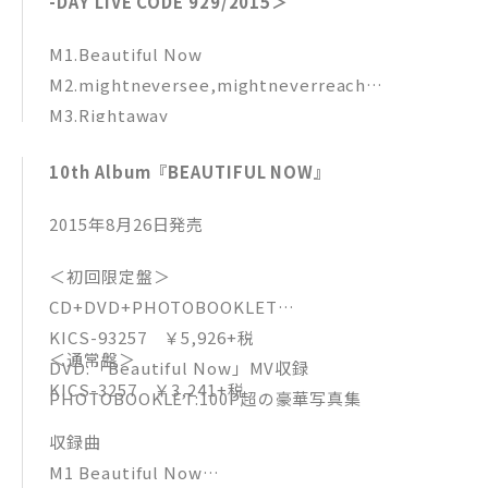
-DAY LIVE CODE 929/2015＞
M1.Beautiful Now
M2.mightneversee,mightneverreach
M3.Rightaway
M4.smoke
10th Album『BEAUTIFUL NOW』
M5.Awaking in my self
M6.2Lime s
2015年8月26日発売
M7.no options
M8.Fading Memory
＜初回限定盤＞
M9.Sakura
CD+DVD+PHOTOBOOKLET
M10.Hold on
KICS-93257 ￥5,926+税
M11.HOME
＜通常盤＞
DVD:「Beautiful Now」MV収録
M12.Dr & Ba
KICS-3257 ￥3,241+税
PHOTOBOOKLET:100P超の豪華写真集
M13.Lullaby of Winds
収録曲
M14.ピンク スパイダー
M1 Beautiful Now
M15.Nasty