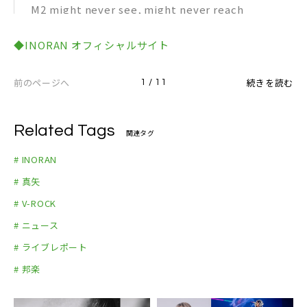
M2 might never see, might never reach
M16.grace and glory
M3 Awaking in myself
M17.Get Laid
◆INORAN オフィシャルサイト
M4 2Lime s featuring MINHYUK,PENIEL and ILH
M18.All We Are
OON from BTOB
前のページへ
続きを読む
1 / 11
M5 Fading Memory
M6 Lullaby of Winds
M7 Something about you
Related Tags
関連タグ
M8 Hold on
# INORAN
M9 ピンク スパイダー
# 真矢
M10 All We Are
# V-ROCK
# ニュース
# ライブレポート
# 邦楽