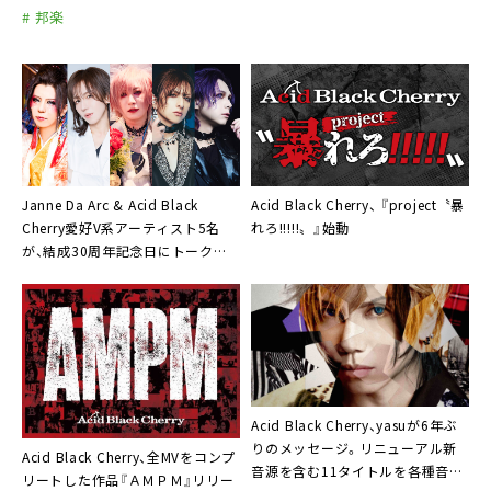
# 邦楽
Acid Black Cherry、 『project〝暴
Janne Da Arc & Acid Black
れろ!!!!!〟』始動
Cherry愛好V系アーティスト5名
が、結成30周年記念日にトークイ
ベント開催
Acid Black Cherry、yasuが6年ぶ
りのメッセージ。リニューアル新
Acid Black Cherry、全MVをコンプ
音源を含む11タイトルを各種音楽
リートした作品『ＡＭＰＭ』リリー