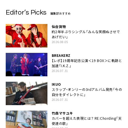
Editor’s Picks
編集部おすすめ
仙台貨物
約2年半ぶりシングル「みんな笑顔ぬさせで
あげだい」
2026.08.05
BREAKERZ
【レポ】19周年記念公演＜19 BOX＞に軌跡と
加速「I.K.Z.」
2026.07.31
IKUO
スラップ・オンリーの3rdアルバム発売「今の
自分をダイレクトに」
2026.07.31
竹森マサユキ
カバーを超えた表現とは？ RE:Chording「天
使達の歌」