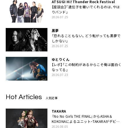
ATSUGI Hi！Thunder Rock Festival
【座談会】「遺伝子を継いでくれるのは、やは
りバンド」
2026.07.25
黒夢
「恐れることもない。どう転がっても黒夢で
しかない」
2026.07.25
ゆとりくん
【レポ】「この制約があるからこそ俺は面白く
なってる」
2026.07.23
Hot Articles
人気記事
TAKARA
『No No Girls THE FINAL』からASHA＆
KOKONAによるユニット・TAKARAがデビュ
ー
2026.08.05