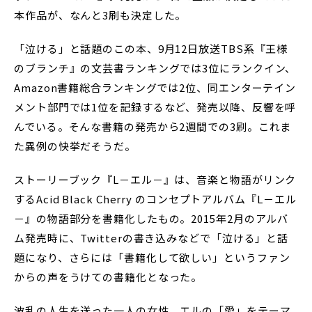
本作品が、なんと3刷も決定した。
「泣ける」と話題のこの本、9月12日放送TBS系『王様
のブランチ』の文芸書ランキングでは3位にランクイン、
Amazon書籍総合ランキングでは2位、同エンターテイン
メント部門では1位を記録するなど、発売以降、反響を呼
んでいる。そんな書籍の発売から2週間での3刷。これま
た異例の快挙だそうだ。
ストーリーブック『L－エル－』は、音楽と物語がリンク
するAcid Black Cherry のコンセプトアルバム『L－エル
－』の物語部分を書籍化したもの。2015年2月のアルバ
ム発売時に、Twitterの書き込みなどで「泣ける」と話
題になり、さらには「書籍化して欲しい」というファン
からの声をうけての書籍化となった。
波乱の人生を送った一人の女性、エルの「愛」をテーマ