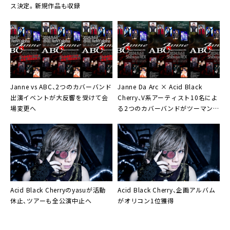
配信サービスで解禁
ス決定。新規作品も収録
Janne vs ABC、2つのカバーバンド
Janne Da Arc × Acid Black
出演イベントが大反響を受けて会
Cherry、V系アーティスト10名によ
場変更へ
る2つのカバーバンドがツーマン対
決
Acid Black Cherry
の
yasu
が活動
Acid Black Cherry
、企画アルバム
休止、ツアーも全公演中止へ
がオリコン1位獲得