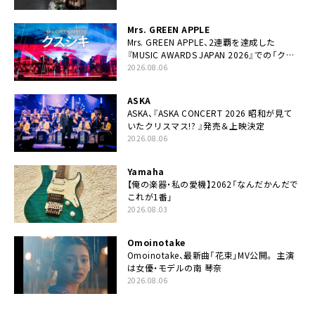
Mrs. GREEN APPLE
Mrs. GREEN APPLE、2連覇を達成した
『MUSIC AWARDS JAPAN 2026』での「クス
シキ」ライブパフォーマンスをYouTube公開
2026.08.06
ASKA
ASKA、『ASKA CONCERT 2026 昭和が見て
いたクリスマス!? 』発売＆上映決定
2026.08.06
Yamaha
【俺の楽器・私の愛機】2062「なんだかんだで
これが1番」
2026.08.03
Omoinotake
Omoinotake、最新曲「花束」MV公開。 主演
は女優・モデルの南 琴奈
2026.08.06