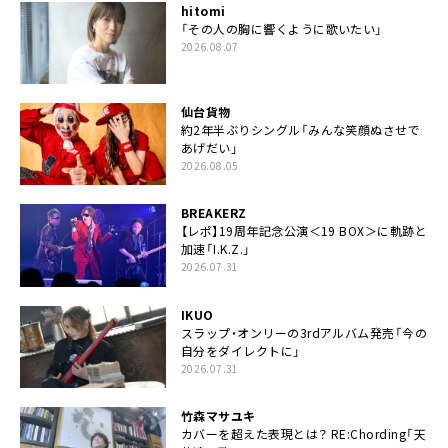
hitomi
「その人の胸に響くように歌いたい」
2026.08.07
仙台貨物
約2年半ぶりシングル「みんな笑顔ぬさせで
あげだい」
2026.08.05
BREAKERZ
【レポ】19周年記念公演＜19 BOX＞に軌跡と
加速「I.K.Z.」
2026.07.31
IKUO
スラップ・オンリーの3rdアルバム発売「今の
自分をダイレクトに」
2026.07.31
竹森マサユキ
カバーを超えた表現とは？ RE:Chording「天