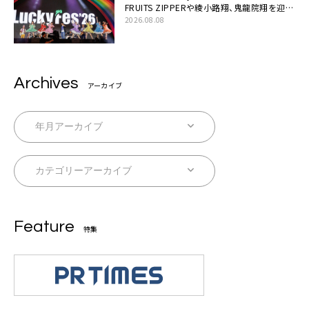
FRUITS ZIPPERや綾小路翔、鬼龍院翔を迎え
た豪華コラボも「知ってたらぜひ一緒に歌っ
2026.08.08
てちょうだい」
Archives
アーカイブ
Feature
特集