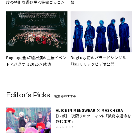
度の特別な遊び場＜秘密ごっこ＞
禁
BugLug、全47組出演の主催イベン
BugLug、初のバラードシングル
ト＜バグサミ2025＞成功
「獏」リリックビデオ公開
Editor’s Picks
編集部おすすめ
ALICE IN MENSWEAR × MASCHERA
【レポ】一夜限りのツーマンに「数奇な運命を
感じます」
2026.08.07