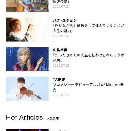
使達の歌」
2026.07.30
パク・ユチョン
「迷いながらも選択をして進んでいくことが
人生の魅力」
2026.07.30
中島卓偉
「たったひとりの人生を狂わせられたほうが
光栄」
2026.07.29
TAIRIK
ソロメジャーデビューアルバム『Mother』発
売
2026.07.29
Hot Articles
人気記事