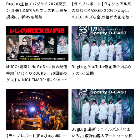
BugLug主催＜バグサミ2026東京
【ライブレポート】ヴィジュアル系
＞、94組出演でV系フェス史上最多
の祭典＜MASKED 2026＞day1。
規模に。新MVも解禁
MUCC、キズら全29組が火花を散ら
す「これが今を生きるヴィジュアル
ロックだ！」
MUCC・逹瑯とNoGoD・団長の配信
BugLug、YouTube新企画『つばめ
番組「いじくりROCKS」、70回目の
テスト』公開
ゲストにNIGHTMARE・柩、Sadie・
真緒、lynch.・葉月、BugLug・一聖が
集結
BugLug、最新ミニアルバム『なま
【ライブレポート】BugLug、年に一
いろ。』収録内容＆アートワーク解