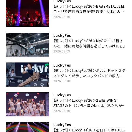
LuckyFes
【速レポ】＜LuckyFes’26＞BABYMETAL、2日
目トリで圧倒的な存在感「超楽しいね！ みん
なありがとう！」
2026.08.10
LuckyFes
【速レポ】＜LuckyFes’26＞MyGO!!!!!、「皆さ
んと一緒に素敵な時間を過ごしていけたら」
2026.08.09
LuckyFes
【速レポ】＜LuckyFes’26＞ポルカドットステ
ィングレイが示したロックバンドの底力
「LuckyFesのマスコットキャラクターである
2026.08.10
俺たちが、ライブとは何であるかを教えてや
る」
LuckyFes
【速レポ】＜LuckyFes’26＞2日目 WING
STAGEのトリは初出演のNiziU、「私たちが最
高の夏の思い出にしてみせます」
2026.08.10
LuckyFes
【速レポ】＜LuckyFes’26＞初日トリはTUBE、