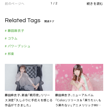
前のページへ
続きを読む
1 / 2
Related Tags
関連タグ
# 藤田麻衣子
# コラム
# パワープッシュ
# 邦楽
藤田麻衣子、新曲「朝月夜」リリー
藤田麻衣子
、ニューアルバム
ス決定「久しぶりに手応えを感じる
『Color』リリース＆「戻りたい、も
作品ができました」
う戻れない」アニメリリックMV公