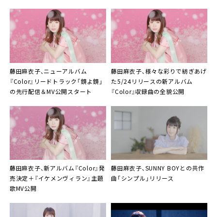
開
藤田麻衣子
、ニューアルバム
藤田麻衣子
、様々な彩りで紡ぎあげ
『Color』リードトラック「鏡よ鏡」
た5/24リリースの新アルバム
の先行配信＆MV公開スタート
『Color』収録曲の全貌公開
藤田麻衣子、新アルバム『Color』発
藤田麻衣子
、
SUNNY BOY
との共作
売決定＋『イケメンヴィラン』主題
曲「シンプル」リリース
歌MV公開