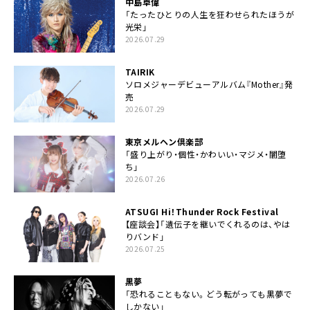
中島卓偉
「たったひとりの人生を狂わせられたほうが
光栄」
2026.07.29
TAIRIK
ソロメジャーデビューアルバム『Mother』発
売
2026.07.29
東京メルヘン倶楽部
「盛り上がり・個性・かわいい・マジメ・闇堕
ち」
2026.07.26
ATSUGI Hi！Thunder Rock Festival
【座談会】「遺伝子を継いでくれるのは、やは
りバンド」
2026.07.25
黒夢
「恐れることもない。どう転がっても黒夢で
しかない」