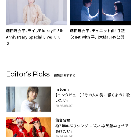
藤田麻衣子、ライブBlu-ray『15th
藤田麻衣子
、デュエット曲「手錠
Anniversary Special Live』リリー
（duet with 平川大輔）」MV公開
ス
Editor’s Picks
編集部おすすめ
hitomi
【インタビュー】「その人の胸に響くように歌
いたい」
2026.08.07
仙台貨物
約2年半ぶりシングル「みんな笑顔ぬさせで
あげだい」
2026.08.05