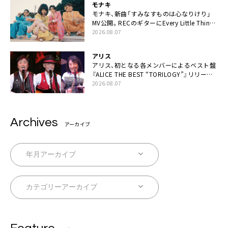
モナキ
モナキ、新曲「すみなすものは心なりけり」
MV公開。RECのギターにEvery Little Thing・
伊藤一朗参加も
2026.08.07
アリス
アリス、初となる各メンバーによるベスト盤
『ALICE THE BEST “TORILOGY”』リリース
決定
2026.08.07
Archives
アーカイブ