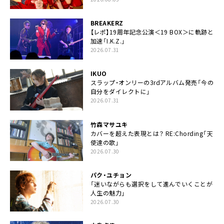
BREAKERZ
【レポ】19周年記念公演＜19 BOX＞に軌跡と
加速「I.K.Z.」
2026.07.31
IKUO
スラップ・オンリーの3rdアルバム発売「今の
自分をダイレクトに」
2026.07.31
竹森マサユキ
カバーを超えた表現とは？ RE:Chording「天
使達の歌」
2026.07.30
パク・ユチョン
「迷いながらも選択をして進んでいくことが
人生の魅力」
2026.07.30