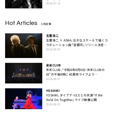
2026.07.25
Hot Articles
人気記事
玉置浩二
玉置浩二 × ASKA、壮大なスケールで描くコ
ラボレーション曲「音銀河」リリース決定。
カップリングには新曲「命の宿り」収録も
2026.08.07
米米CLUB
米米CLUB、“令和8年8月8日・米米CLUBの
日”の午後8時に40周年ライブより
「FANtachy medley」を88年限定公開
2026.08.07
YOSHIKI
YOSHIKI、ダイアナ・ロスとの共演「If We
Hold On Together」ライブ映像公開
2026.08.07