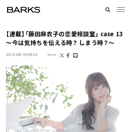
【連載】「
藤田麻衣子
の恋愛相談室」 case 13
～今は気持ちを伝える時？ しまう時？～
2015.08.19 08:23
Share