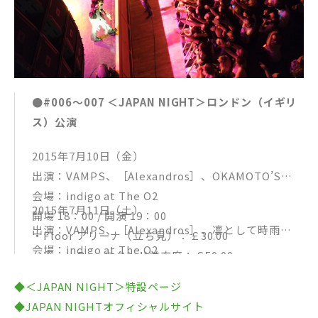
●#006～007 ＜JAPAN NIGHT＞ロンドン（イギリ
ス）公演
2015年7月10日（金）
出演：VAMPS、［Alexandros］、OKAMOTO’S
会場：indigo at The O2
2015年7月11日（土）
開場 18：00 / 開演 19：00
出演：VAMPS、［Alexandros］、凛として時雨
・Floor アリーナ（立ち見）：￡30.00
会場：indigo at The O2
・Kings Row スタンド前方席：￡50.00
開場 18：00 / 開演 19：00
・Balcony スタンド後方席：￡30.00
◆＜JAPAN NIGHT＞特設ページ
・Floor アリーナ（立ち見）：￡30.00
・Balcony Standing スタンド後方（立ち見）：￡2
◆JAPAN NIGHTオフィシャルサイト
・Kings Row スタンド前方席：￡50.00
5.00