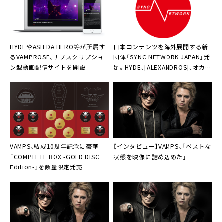
HYDEやASH DA HERO等が所属す
日本コンテンツを海外展開する新
る
VAMPROSE
、サブスクリプショ
団体
「SYNC NETWORK JAPAN」
発
ン型動画配信サイトを開設
足。HYDE、[ALEXANDROS]、オカモ
トショウからも祝福コメント
VAMPS
、結成10周年記念に豪華
【インタビュー】
VAMPS
、「ベストな
『COMPLETE BOX -GOLD DISC
状態を映像に詰め込めた」
Edition-』を数量限定発売