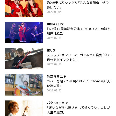
約2年半ぶりシングル「みんな笑顔ぬさせで
あげだい」
2026.08.05
BREAKERZ
【レポ】19周年記念公演＜19 BOX＞に軌跡と
加速「I.K.Z.」
2026.07.31
IKUO
スラップ・オンリーの3rdアルバム発売「今の
自分をダイレクトに」
2026.07.31
竹森マサユキ
カバーを超えた表現とは？ RE:Chording「天
使達の歌」
2026.07.30
パク・ユチョン
「迷いながらも選択をして進んでいくことが
人生の魅力」