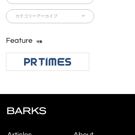
Feature
特集
Articles
About