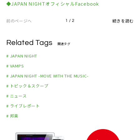
◆JAPAN NIGHTオフィシャルFacebook
・Balcony スタンド後方席：￡30.00
[問] www.robomagiclive.com
・Balcony Standing スタンド後方（立ち見）：￡2
前のページへ
続きを読む
1 / 2
5.00
[問] www.robomagiclive.com
Related Tags
関連タグ
# JAPAN NIGHT
# VAMPS
# JAPAN NIGHT -MOVE WITH THE MUSIC-
# トピック＆スクープ
# ニュース
# ライブレポート
# 邦楽