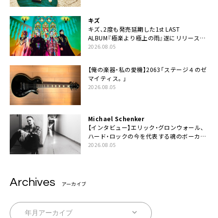
キズ
キズ、2度も発売延期した1st LAST
ALBUM『極楽より極上の雨』遂にリリース。
収録曲「はじまり」MV公開
2026.08.05
【俺の楽器・私の愛機】2063「ステージ４のゼ
マイティス。」
2026.08.05
Michael Schenker
【インタビュー】エリック・グロンウォール、
ハード・ロックの今を代表する魂のボーカリ
スト来日決定
2026.08.05
Archives
アーカイブ