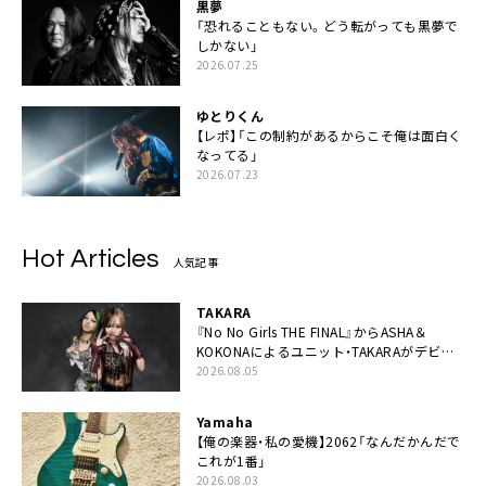
黒夢
「恐れることもない。どう転がっても黒夢で
しかない」
2026.07.25
ゆとりくん
【レポ】「この制約があるからこそ俺は面白く
なってる」
2026.07.23
Hot Articles
人気記事
TAKARA
『No No Girls THE FINAL』からASHA＆
KOKONAによるユニット・TAKARAがデビュ
ー
2026.08.05
Yamaha
【俺の楽器・私の愛機】2062「なんだかんだで
これが1番」
2026.08.03