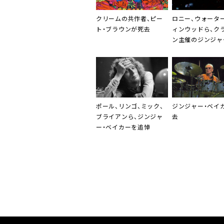
クリームの共作者、ピー
ロニー
、
ウォータ
ト・ブラウンが死去
ィンウッド
ら、ク
ン主催の
ジンジャ
イカー
追悼公演に
ポール、リンゴ、ミック、
ジンジャー・ベイ
ブライアンら、
ジンジャ
去
ー・ベイカー
を追悼