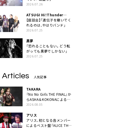
2026.07.26
ATSUGI Hi！Thunder
Rock Festival
【座談会】「遺伝子を継いでく
れるのは、やはりバンド」
2026.07.25
黒夢
「恐れることもない。どう転
がっても黒夢でしかない」
2026.07.25
 Articles
人気記事
TAKARA
『No No Girls THE FINAL』か
らASHA＆KOKONAによるユ
ニット・TAKARAがデビュー
2026.08.05
アリス
アリス、初となる各メンバー
によるベスト盤『ALICE THE