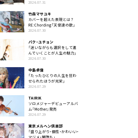
クトに」
2026.07.31
竹森マサユキ
カバーを超えた表現とは？
RE:Chording「天使達の歌」
2026.07.30
パク・ユチョン
「迷いながらも選択をして進
んでいくことが人生の魅力」
2026.07.30
中島卓偉
「たったひとりの人生を狂わ
せられたほうが光栄」
2026.07.29
TAIRIK
ソロメジャーデビューアルバ
ム『Mother』発売
2026.07.29
東京メルヘン倶楽部
「盛り上がり・個性・かわいい・
マジメ・闇堕ち」