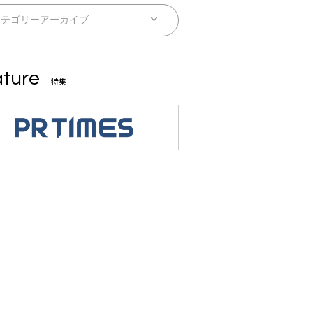
ture
特集