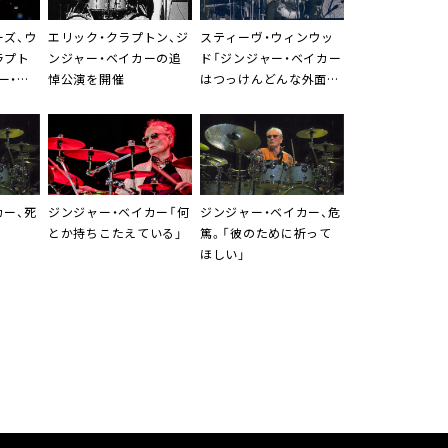
ーズ
、
ウ
エリック・クラプトン
、
ジ
スティーヴ・ウィンウッ
ラプト
ンジャー・ベイカー
の追
ド
「
ジンジャー・ベイカー
ー・ベ
悼公演を開催
はつっけんどんな外面と
出演
は裏腹に繊細で優しい人
だった」
カー
、死
ジンジャー・ベイカー
「何
ジンジャー・ベイカー
、危
とか持ちこたえている」
篤。「彼のために祈って
ほしい」