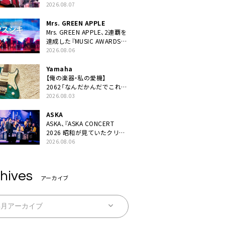
BEST “TORILOGY”』リリー
2026.08.07
ス決定
Mrs. GREEN APPLE
Mrs. GREEN APPLE、2連覇を
達成した『MUSIC AWARDS
JAPAN 2026』での「クスシ
2026.08.06
キ」ライブパフォーマンスを
YouTube公開
Yamaha
【俺の楽器・私の愛機】
2062「なんだかんだでこれが
1番」
2026.08.03
ASKA
ASKA、『ASKA CONCERT
2026 昭和が見ていたクリス
マス!? 』発売＆上映決定
2026.08.06
hives
アーカイブ