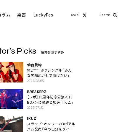
コラム
楽器
LuckyFes
Social
Search
tor’s Picks
編集部おすすめ
仙台貨物
約2年半ぶりシングル「みん
な笑顔ぬさせであげだい」
2026.08.05
BREAKERZ
【レポ】19周年記念公演＜19
BOX＞に軌跡と加速「I.K.Z.」
2026.07.31
IKUO
スラップ・オンリーの3rdアル
バム発売「今の自分をダイレ