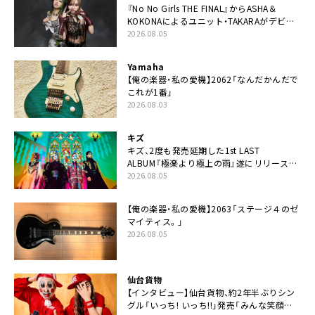
『No No Girls THE FINAL』からASHA＆
KOKONAによるユニット・TAKARAがデビュ
ー
2026.08.05
Yamaha
【俺の楽器・私の愛機】2062「なんだかんだで
これが1番」
2026.08.03
キズ
キズ、2度も発売延期した1st LAST
ALBUM『極楽より極上の雨』遂にリリース。
収録曲「はじまり」MV公開
2026.08.05
【俺の楽器・私の愛機】2063「ステージ４のゼ
マイティス。」
2026.08.05
仙台貨物
【インタビュー】仙台貨物、約2年半ぶりシン
グル「いっち! いっち!!」発売「みんな笑顔ぬ