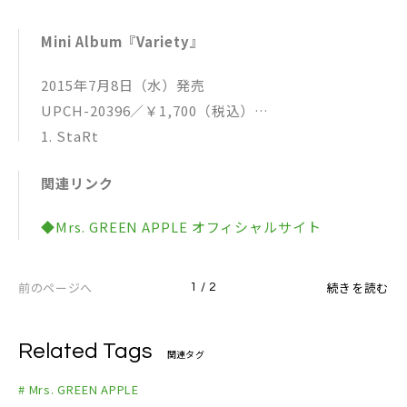
Mini Album『Variety』
2015年7月8日（水）発売
UPCH-20396／￥1,700（税込）
1. StaRt
2. リスキーゲーム
関連リンク
3. L.P
4. VIP
◆Mrs. GREEN APPLE オフィシャルサイト
5. ゼンマイ
6. 道徳と皿
前のページへ
続きを読む
1 / 2
Related Tags
関連タグ
# Mrs. GREEN APPLE