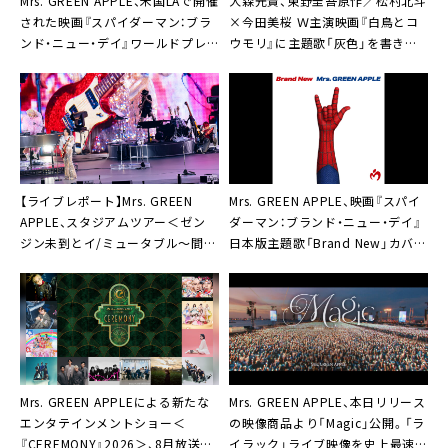
Mrs. GREEN APPLE、米国LAで開催
大森元貴、東野圭吾原作／松村北斗
された映画『スパイダーマン：ブラ
×今田美桜 Ｗ主演映画『白鳥とコ
ンド・ニュー・デイ』ワールドプレ
ウモリ』に主題歌「灰色」を書き下
ミアのレッドカーペットへ
ろし
【ライブレポート】Mrs. GREEN
Mrs. GREEN APPLE、映画『スパイ
APPLE、スタジアムツアー＜ゼン
ダーマン：ブランド・ニュー・デイ』
ジン未到とイ/ミュータブル～間奏
日本版主題歌「Brand New」カバー
編～＞ファイナルで「最高です！最
アート公開
高です！最高です！」
Mrs. GREEN APPLEによる新たな
Mrs. GREEN APPLE、本日リリース
エンタテインメントショー＜
の映像商品より「Magic」公開。「ラ
『CEREMONY』2026＞、8月放送／
イラック」ライブ映像を史上最速