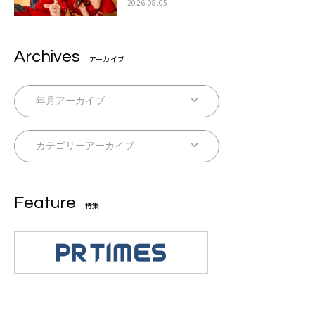
させであげだいど思います」
2026.08.05
Archives
アーカイブ
Feature
特集