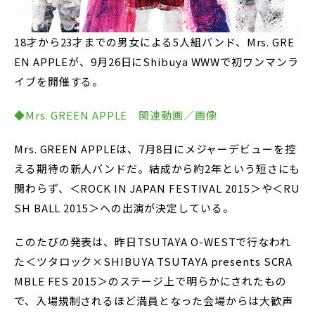
18才から23才までの男女による5人組バンド、Mrs. GRE
EN APPLEが、9月26日にShibuya WWWで初ワンマンラ
イブを開催する。
◆Mrs. GREEN APPLE 関連動画／画像
Mrs. GREEN APPLEは、7月8日にメジャーデビューを控
える期待の新人バンドだ。結成から約2年という短さにも
関わらず、＜ROCK IN JAPAN FESTIVAL 2015＞や＜RU
SH BALL 2015＞への出演が決定している。
このたびの発表は、昨日TSUTAYA O-WESTで行なわれ
た＜ツタロック×SHIBUYA TSUTAYA presents SCRA
MBLE FES 2015＞のステージ上で明らかにされたもの
で、入場規制されるほど満員となった会場からは大歓声