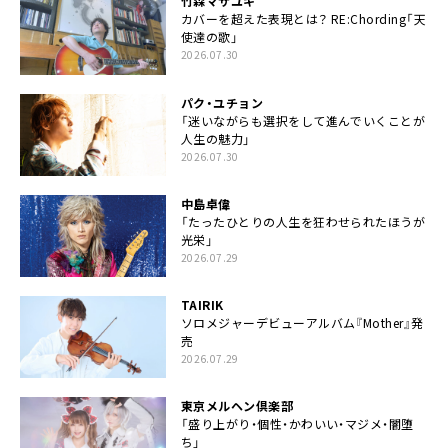
竹森マサユキ
カバーを超えた表現とは？ RE:Chording「天
使達の歌」
2026.07.30
パク・ユチョン
「迷いながらも選択をして進んでいくことが
人生の魅力」
2026.07.30
中島卓偉
「たったひとりの人生を狂わせられたほうが
光栄」
2026.07.29
TAIRIK
ソロメジャーデビューアルバム『Mother』発
売
2026.07.29
東京メルヘン倶楽部
「盛り上がり・個性・かわいい・マジメ・闇堕
ち」