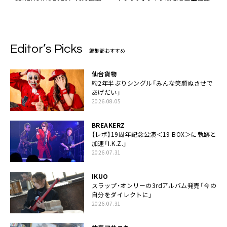
配信決定
10億回再生突破記念として一度限
りのプレミア公開も
Editor’s Picks
編集部おすすめ
仙台貨物
約2年半ぶりシングル「みんな笑顔ぬさせで
あげだい」
2026.08.05
BREAKERZ
【レポ】19周年記念公演＜19 BOX＞に軌跡と
加速「I.K.Z.」
2026.07.31
IKUO
スラップ・オンリーの3rdアルバム発売「今の
自分をダイレクトに」
2026.07.31