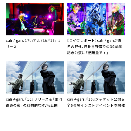
cali≠gari、17thアルバム『17』リ
【ライヴレポート】cali≠gariが真
リース
冬の野外、日比谷野音での30周年
記念公演に「感無量です」
cali≠gari
、『16』リリース＆「銀河
cali≠gari
、『16』ジャケット公開＆
鉄道の夜」の幻想的なMVも公開
全6会場インストアイベントを開催