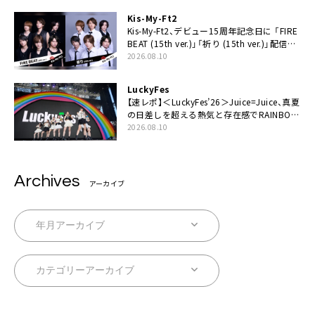
Kis-My-Ft2
Kis-My-Ft2、デビュー15周年記念日に 「FIRE
BEAT (15th ver.)」「祈り (15th ver.)」配信ス
タート
2026.08.10
LuckyFes
【速レポ】＜LuckyFes’26＞Juice=Juice、真夏
の日差しを超える熱気と存在感でRAINBOW
STAGE席巻
2026.08.10
Archives
アーカイブ