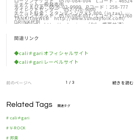
ローソンチケット 0570-084-004 Lコード：46524
※チケット一般発売中
チケットぴあ 0570-02-9999 Pコード：258-777
ダイレクトセンター 052-320-9000
チケット料金：スタンディング￥5,800（in tax）
ローソンチケット 0570-084-001 Lコード：13760
TANK!theWEB http://www.sundayfolk.com/
DRINK代別
イープラス http://eplus.jp （PC・携帯共通）
イープラス http://eplus.jp （PC・携帯共通）
※3歳以上チケット必要
関連リンク
◆cali≠gari オフィシャルサイト
◆cali≠gari レーベルサイト
前のページへ
続きを読む
1 / 3
Related Tags
関連タグ
# cali≠gari
# V-ROCK
# 邦楽