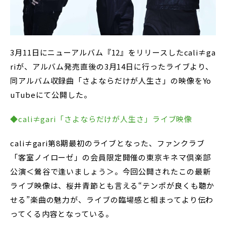
3月11日にニューアルバム『12』をリリースしたcali≠ga
riが、アルバム発売直後の3月14日に行ったライブより、
同アルバム収録曲「さよならだけが人生さ」の映像をYo
uTubeにて公開した。
◆cali≠gari「さよならだけが人生さ」ライブ映像
cali≠gari第8期最初のライブとなった、ファンクラブ
「客室ノイローゼ」の会員限定開催の東京キネマ倶楽部
公演＜鶯谷で逢いましょう＞。今回公開されたこの最新
ライブ映像は、桜井青節とも言える“テンポが良くも聴か
せる”楽曲の魅力が、ライブの臨場感と相まってより伝わ
ってくる内容となっている。