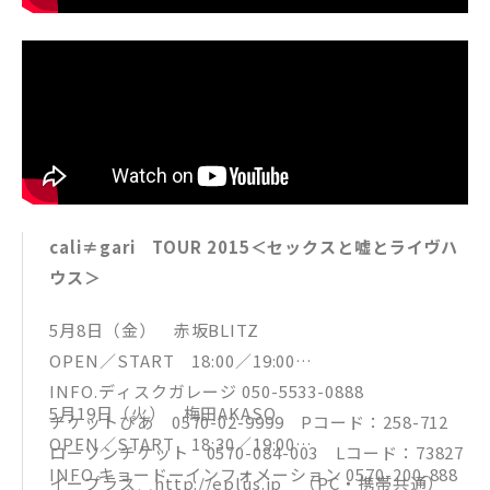
cali≠gari TOUR 2015＜セックスと嘘とライヴハ
ウス＞
5月8日（金） 赤坂BLITZ
OPEN／START 18:00／19:00
INFO.ディスクガレージ 050-5533-0888
5月19日（火） 梅田AKASO
チケットぴあ 0570-02-9999 Pコード：258-712
OPEN／START 18:30／19:00
ローソンチケット 0570-084-003 Lコード：73827
INFO.キョードーインフォメーション 0570-200-888
イープラス http://eplus.jp （PC・携帯共通）