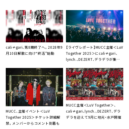
cali≠gari、第8期終了へ。2028年9
【ライヴレポート】MUCC主催＜LuV
月10日解散に向け“終活”始動
Together 2025＞にcali≠gari、
lynch.、DEZERT、デラデラが集結
「我々のビッグラヴを受け止めてく
ださい」
MUCC主催＜LuV Together＞、
MUCC、主催イベント＜LuV
cali≠gari、lynch.、DEZERT、デラ
Together 2025＞チケット詳細解
デラを迎えて9月に地元・水戸開催
禁。メンバーからコメント到着も