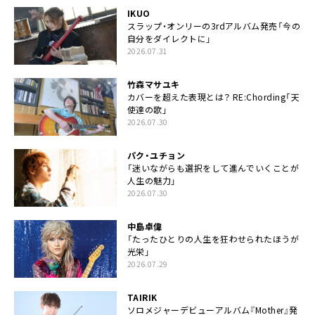
IKUO
スラップ・オンリーの3rdアルバム発売「今の
自分をダイレクトに」
2026.07.31
竹森マサユキ
カバーを超えた表現とは？ RE:Chording「天
使達の歌」
2026.07.30
パク・ユチョン
「迷いながらも選択をして進んでいくことが
人生の魅力」
2026.07.30
中島卓偉
「たったひとりの人生を狂わせられたほうが
光栄」
2026.07.29
TAIRIK
ソロメジャーデビューアルバム『Mother』発