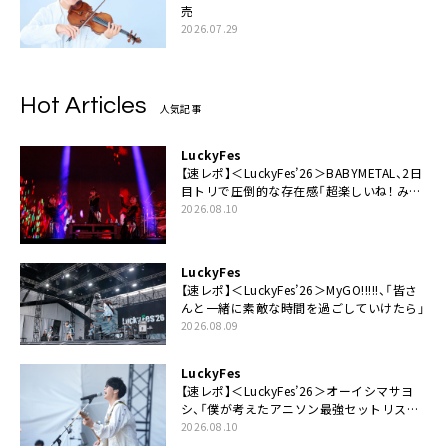
売
2026.07.29
Hot Articles
人気記事
LuckyFes
【速レポ】＜LuckyFes’26＞BABYMETAL、2日
目トリで圧倒的な存在感「超楽しいね！ みん
なありがとう！」
2026.08.10
LuckyFes
【速レポ】＜LuckyFes’26＞MyGO!!!!!、「皆さ
んと一緒に素敵な時間を過ごしていけたら」
2026.08.09
LuckyFes
【速レポ】＜LuckyFes’26＞オーイシマサヨ
シ、「僕が考えたアニソン最強セットリスト
で臨みます！」
2026.08.10