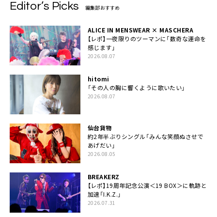
Editor’s Picks
編集部おすすめ
ALICE IN MENSWEAR × MASCHERA
【レポ】一夜限りのツーマンに「数奇な運命を
感じます」
2026.08.07
hitomi
「その人の胸に響くように歌いたい」
2026.08.07
仙台貨物
約2年半ぶりシングル「みんな笑顔ぬさせで
あげだい」
2026.08.05
BREAKERZ
【レポ】19周年記念公演＜19 BOX＞に軌跡と
加速「I.K.Z.」
2026.07.31