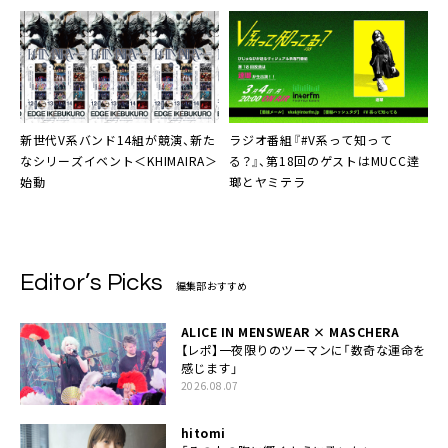
新世代V系バンド14組が競演、新た
ラジオ番組『#V系って知って
なシリーズイベント＜KHIMAIRA＞
る？』、第18回のゲストはMUCC逹
始動
瑯とヤミテラ
Editor’s Picks
編集部おすすめ
ALICE IN MENSWEAR × MASCHERA
【レポ】一夜限りのツーマンに「数奇な運命を
感じます」
2026.08.07
hitomi