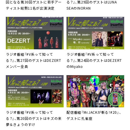
回となる第30回ゲストに若手アー
る？』、第29回のゲストはLUNA
ティスト総勢11名が出演決定
SEAのINORAN
ラジオ番組『#V系って知って
ラジオ番組『#V系って知って
る？』、第27回のゲストはDEZERT
る？』、第24回のゲストはDEZERT
メンバー全員
のMiyako
ラジオ番組『#V系って知って
配信番組『Mr.JACKが斬る！#20』、
る？』、第20回のゲストはキズの来
ゲストに孔雀座
夢＆きょうのすけ