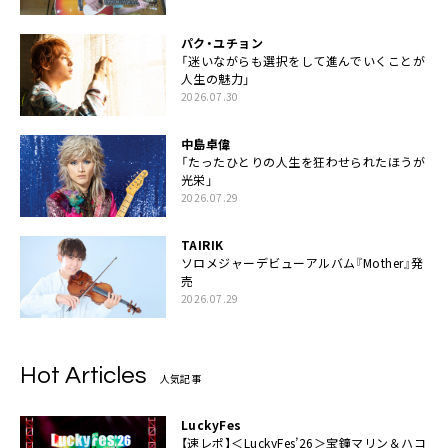
パク・ユチョン
「迷いながらも選択をして進んでいくことが
人生の魅力」
2026.07.30
中島卓偉
「たったひとりの人生を狂わせられたほうが
光栄」
2026.07.29
TAIRIK
ソロメジャーデビューアルバム『Mother』発
売
2026.07.29
Hot Articles
人気記事
LuckyFes
【速レポ】＜LuckyFes’26＞宝鐘マリン＆ハコ