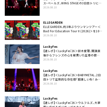
ス・ベールズ、WING STAGEの3日目トリに降
臨。VTuber初出演の＜LuckyFes＞に刻みつ
2026.08.10
けた鮮やかなパフォーマンス
ELLEGARDEN
ELLEGARDEN、約3年ぶりワンマンツアー＜
Bad For Education Tour II (2026)＞を10
月より開催
2026.08.10
LuckyFes
【速レポ】＜LuckyFes’26＞鈴木愛理、開演直
後からフレンズの心を射貫いた圧巻の歌
声。“最強の相方”の登場も「みなさんしっか
2026.08.10
りついてきてください！」
LuckyFes
【速レポ】＜LuckyFes’26＞BABYMETAL、2日
目トリで圧倒的な存在感「超楽しいね！ みん
なありがとう！」
2026.08.10
LuckyFes
【速レポ】＜LuckyFes’26＞ウルフルズ、大草
原に広がるポジティブエネルギー