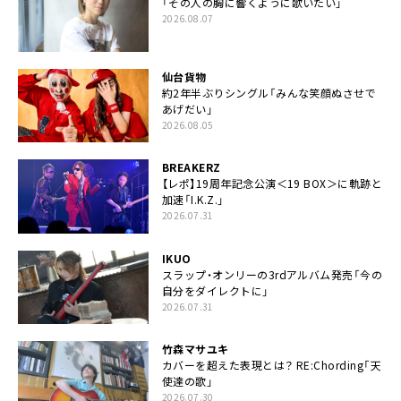
「その人の胸に響くように歌いたい」
2026.08.07
仙台貨物
約2年半ぶりシングル「みんな笑顔ぬさせで
あげだい」
2026.08.05
BREAKERZ
【レポ】19周年記念公演＜19 BOX＞に軌跡と
加速「I.K.Z.」
2026.07.31
IKUO
スラップ・オンリーの3rdアルバム発売「今の
自分をダイレクトに」
2026.07.31
竹森マサユキ
カバーを超えた表現とは？ RE:Chording「天
使達の歌」
2026.07.30