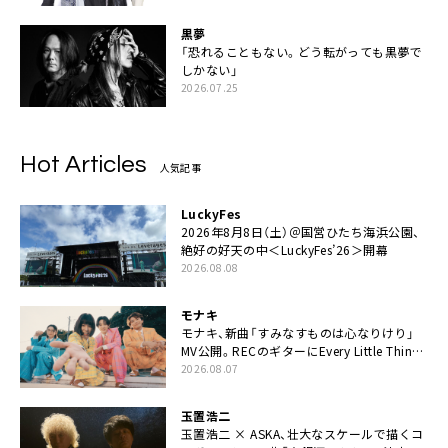
黒夢
「恐れることもない。どう転がっても黒夢で
しかない」
2026.07.25
Hot Articles
人気記事
LuckyFes
2026年8月8日（土）＠国営ひたち海浜公園、
絶好の好天の中＜LuckyFes’26＞開幕
2026.08.08
モナキ
モナキ、新曲「すみなすものは心なりけり」
MV公開。RECのギターにEvery Little Thing・
伊藤一朗参加も
2026.08.07
玉置浩二
玉置浩二 × ASKA、壮大なスケールで描くコ