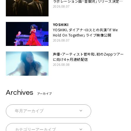
ラボレーション曲「音銀河」リリース決定。
カップリングには新曲「命の宿り」収録も
2026.08.07
YOSHIKI
YOSHIKI、ダイアナ・ロスとの共演「If We
Hold On Together」ライブ映像公開
2026.08.07
声優・アーティスト菅叶和、初のZeppツアー
に向け4ヶ月連続配信
2026.08.08
Archives
アーカイブ