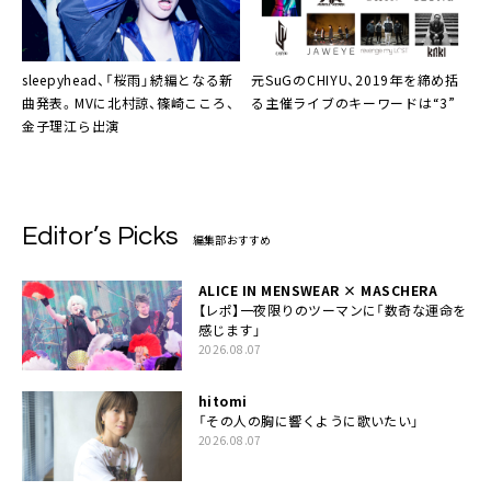
sleepyhead
、「桜雨」続編となる新
元SuGの
CHIYU
、2019年を締め括
曲発表。MVに北村諒、篠崎こころ、
る主催ライブのキーワードは“3”
金子理江ら出演
Editor’s Picks
編集部おすすめ
ALICE IN MENSWEAR × MASCHERA
【レポ】一夜限りのツーマンに「数奇な運命を
感じます」
2026.08.07
hitomi
「その人の胸に響くように歌いたい」
2026.08.07