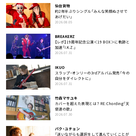
仙台貨物
約2年半ぶりシングル「みんな笑顔ぬさせで
あげだい」
2026.08.05
BREAKERZ
【レポ】19周年記念公演＜19 BOX＞に軌跡と
加速「I.K.Z.」
2026.07.31
IKUO
スラップ・オンリーの3rdアルバム発売「今の
自分をダイレクトに」
2026.07.31
竹森マサユキ
カバーを超えた表現とは？ RE:Chording「天
使達の歌」
2026.07.30
パク・ユチョン
「迷いながらも選択をして進んでいくことが