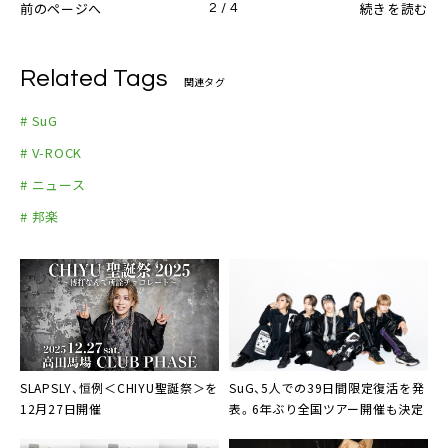
前のページへ
続きを読む
2 / 4
Related Tags
関連タグ
# SuG
# V-ROCK
# ニュース
# 邦楽
SLAPSLY、恒例＜CHIYU聖誕祭＞を
SuG、5人での39日間限定復活を発
12月27日開催
表。6年ぶり全国ツアー開催も決定