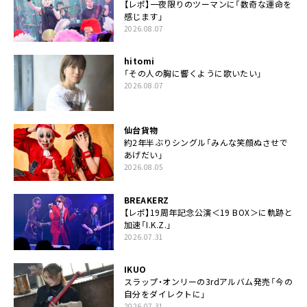
【レポ】一夜限りのツーマンに「数奇な運命を
感じます」
2026.08.07
hitomi
「その人の胸に響くように歌いたい」
2026.08.07
仙台貨物
約2年半ぶりシングル「みんな笑顔ぬさせで
あげだい」
2026.08.05
BREAKERZ
【レポ】19周年記念公演＜19 BOX＞に軌跡と
加速「I.K.Z.」
2026.07.31
IKUO
スラップ・オンリーの3rdアルバム発売「今の
自分をダイレクトに」
2026.07.31