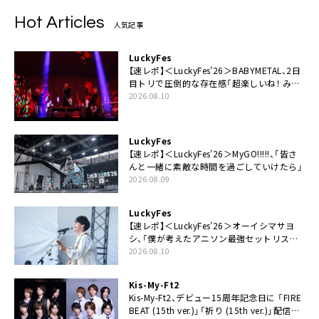
Hot Articles
人気記事
LuckyFes
【速レポ】＜LuckyFes’26＞BABYMETAL、2日
目トリで圧倒的な存在感「超楽しいね！ みん
なありがとう！」
2026.08.10
LuckyFes
【速レポ】＜LuckyFes’26＞MyGO!!!!!、「皆さ
んと一緒に素敵な時間を過ごしていけたら」
2026.08.09
LuckyFes
【速レポ】＜LuckyFes’26＞オーイシマサヨ
シ、「僕が考えたアニソン最強セットリスト
で臨みます！」
2026.08.10
Kis-My-Ft2
Kis-My-Ft2、デビュー15周年記念日に 「FIRE
BEAT (15th ver.)」「祈り (15th ver.)」配信ス