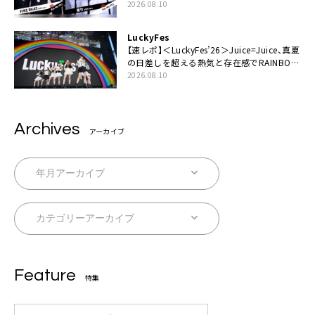
タート
2026.08.10
LuckyFes
【速レポ】＜LuckyFes’26＞Juice=Juice、真夏
の日差しを超える熱気と存在感でRAINBOW
STAGE席巻
2026.08.10
Archives
アーカイブ
Feature
特集