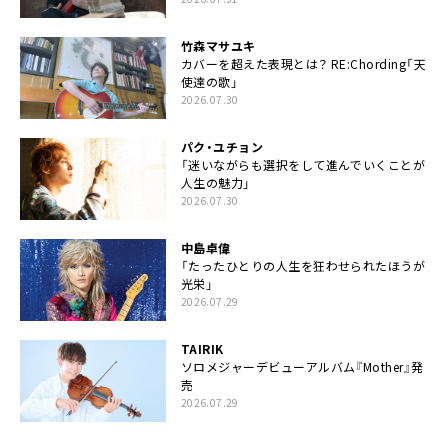
竹森マサユキ
カバーを超えた表現とは？ RE:Chording「天
使達の歌」
2026.07.30
パク・ユチョン
「迷いながらも選択をして進んでいくことが
人生の魅力」
2026.07.30
中島卓偉
「たったひとりの人生を狂わせられたほうが
光栄」
2026.07.29
TAIRIK
ソロメジャーデビューアルバム『Mother』発
売
2026.07.29