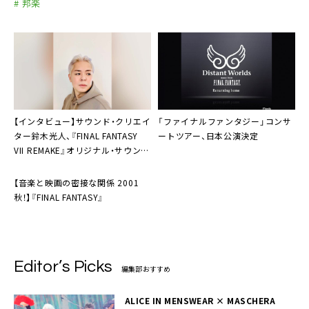
# 邦楽
【インタビュー】サウンド・クリエイ
「
ファイナルファンタジー
」コンサ
ター
鈴木光人
、『FINAL FANTASY
ートツアー、日本公演決定
VII REMAKE』オリジナル・サウンド
トラック制作の裏側
【音楽と映画の密接な関係 2001
秋！】『FINAL FANTASY』
Editor’s Picks
編集部おすすめ
ALICE IN MENSWEAR × MASCHERA