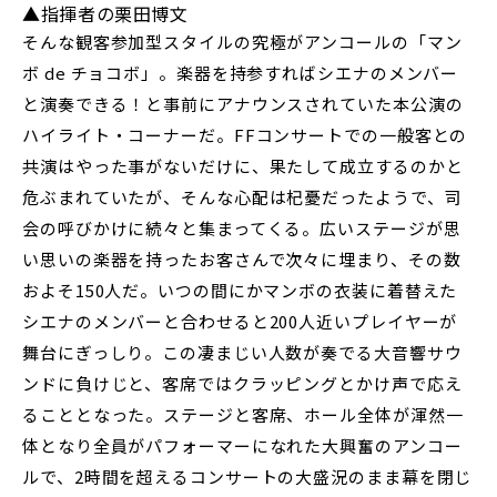
▲指揮者の栗田博文
そんな観客参加型スタイルの究極がアンコールの「マン
ボ de チョコボ」。楽器を持参すればシエナのメンバー
と演奏できる！と事前にアナウンスされていた本公演の
ハイライト・コーナーだ。FFコンサートでの一般客との
共演はやった事がないだけに、果たして成立するのかと
危ぶまれていたが、そんな心配は杞憂だったようで、司
会の呼びかけに続々と集まってくる。広いステージが思
い思いの楽器を持ったお客さんで次々に埋まり、その数
およそ150人だ。いつの間にかマンボの衣装に着替えた
シエナのメンバーと合わせると200人近いプレイヤーが
舞台にぎっしり。この凄まじい人数が奏でる大音響サウ
ンドに負けじと、客席ではクラッピングとかけ声で応え
ることとなった。ステージと客席、ホール全体が渾然一
体となり全員がパフォーマーになれた大興奮のアンコー
ルで、2時間を超えるコンサートの大盛況のまま幕を閉じ