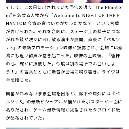
そして、この日に出されていた予告の通り“The Phanto
m”を名乗る人物から「Welcome to NIGHT OF THE P
HANTOM.今宵の宴はいかがだったかな？」という言葉
が告げられた。それを合図に、ステージ上の椅子につな
がれた鎖が次々に砕け散る演出が展開。直後に『ペルソ
ナ5』の最新プロモーション映像が披露され、会場には悲
鳴にも近い歓声が巻き起こった。映像の上映後、「皆様
の心、確かに頂戴した。今度は別の場所でお会いしよ
う！」の言葉とともに爆音が会場に鳴り響き、ライヴは
幕を閉じた。
興奮が冷めないまま会場を出ると、廊下や場外には『ペ
ルソナ5』の最新ビジュアルが描かれたポスターが一面に
貼りだされ、ゲーム最新情報が掲載されたタブロイド紙
が配布されていた。