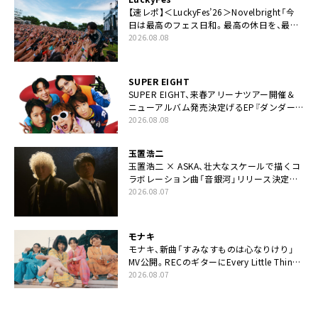
【速レポ】＜LuckyFes’26＞Novelbright「今
日は最高のフェス日和。最高の休日を、最高
の夏休みを作っていきたい」
2026.08.08
SUPER EIGHT
SUPER EIGHT、来春アリーナツアー開催＆
ニューアルバム発売決定げるEP『ダンダー
ラ』本日リリース
2026.08.08
玉置浩二
玉置浩二 × ASKA、壮大なスケールで描くコ
ラボレーション曲「音銀河」リリース決定。
カップリングには新曲「命の宿り」収録も
2026.08.07
モナキ
モナキ、新曲「すみなすものは心なりけり」
MV公開。RECのギターにEvery Little Thing・
伊藤一朗参加も
2026.08.07