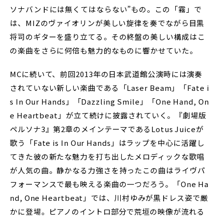
ソナバンドには無くてはならない”もの。この「霧」で
は、MIZのヴァイオリンが美しい旋律を奏でながら目黒
将司のギターを盛り立てる。その終盤の美しい構成はこ
の楽曲をさらに何倍も魅力的なものに響かせていた。
MCに続いて、前回2013年の日本武道館公演時には演奏
されていない新しい楽曲である「Laser Beam」「Fate i
s In Our Hands」「Dazzling Smile」「One Hand, On
e Heartbeat」が立て続けに披露されていく。『劇場版
ペルソナ3』第2章のメインテーマであるLotus Juiceが
歌う「Fate is In Our Hands」はラップを中心に活躍し
てきた彼の新たな魅力を打ち出したメロディックな歌唱
が人気の曲。静かなる力強さを持ったこの曲はライヴパ
フォーマンスで最も映える楽曲の一つだろう。「One Ha
nd, One Heartbeat」では、川村ゆみが黒ドレス姿で厳
かに登場。ピアノのイントロ部分で荒垣の映像が流れる