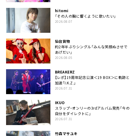
hitomi
「その人の胸に響くように歌いたい」
2026.08.07
仙台貨物
約2年半ぶりシングル「みんな笑顔ぬさせで
あげだい」
2026.08.05
BREAKERZ
【レポ】19周年記念公演＜19 BOX＞に軌跡と
加速「I.K.Z.」
2026.07.31
IKUO
スラップ・オンリーの3rdアルバム発売「今の
自分をダイレクトに」
2026.07.31
竹森マサユキ