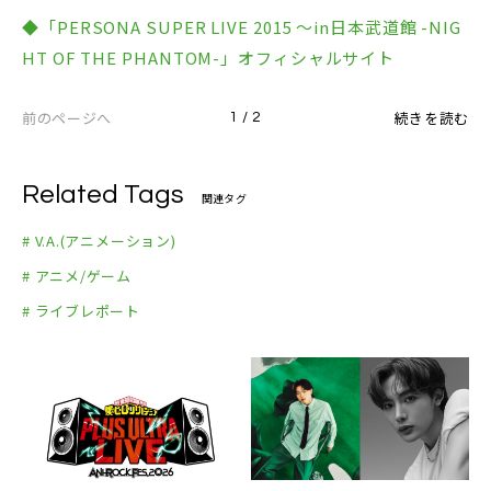
4.Mass Destruction
◆「PERSONA SUPER LIVE 2015 ～in日本武道館 -NIG
5.Burn My Dread
HT OF THE PHANTOM-」オフィシャルサイト
6.時価ネットたなか
7.Pursuing My True Self
前のページへ
続きを読む
1 / 2
8.Your Affection
9.Shadow World
10.霧
Related Tags
関連タグ
11.Laser Beam
# V.A.(アニメーション)
12.Fate is In Our Hands
# アニメ/ゲーム
13.Dazzling Smile
14.One Hand, One Heartbeat
# ライブレポート
15.＜P4U&P4U2 インストメドレー＞
・全ての人の魂の戦い ～USH ver.～
・Shadows Of The Labyrinth
・A Fool or Clown
・Heartful Cry -in Mayonaka Arena-