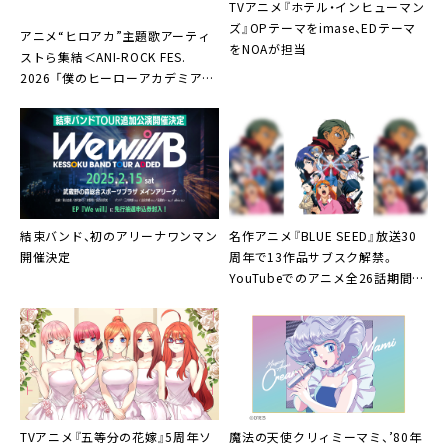
16.Never More
TVアニメ『ホテル・インヒューマン
17.changing me
ズ』OPテーマをimase、EDテーマ
アニメ“ヒロアカ”主題歌アーティ
をNOAが担当
18.キミの記憶
ストら集結＜ANI-ROCK FES.
2026 「僕のヒーローアカデミア
19.Time To Make History
PLUS ULTRA LIVE」＞開催決定
20.Deep Breath Deep Breath
21.Today
アンコール
22.Light the Fire Up in the Night “KAGEJIKAN”
23.Light the Fire Up in the Night “MAYONAKA”
結束バンド、初のアリーナワンマン
名作アニメ『BLUE SEED』放送30
24.Reach Out To The Truth
開催決定
周年で13作品サブスク解禁。
YouTubeでのアニメ全26話期間限
定一挙公開も決定
TVアニメ『五等分の花嫁』5周年ソ
魔法の天使クリィミーマミ、’80年