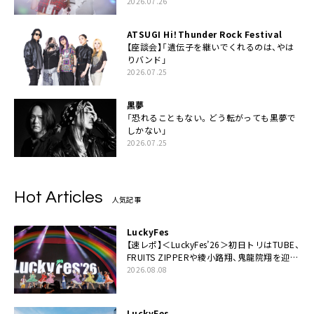
2026.07.26
ATSUGI Hi！Thunder Rock Festival
【座談会】「遺伝子を継いでくれるのは、やは
りバンド」
2026.07.25
黒夢
「恐れることもない。どう転がっても黒夢で
しかない」
2026.07.25
Hot Articles
人気記事
LuckyFes
【速レポ】＜LuckyFes’26＞初日トリはTUBE、
FRUITS ZIPPERや綾小路翔、鬼龍院翔を迎え
た豪華コラボも「知ってたらぜひ一緒に歌っ
2026.08.08
てちょうだい」
LuckyFes