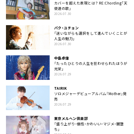
カバーを超えた表現とは？ RE:Chording「天
使達の歌」
2026.07.30
パク・ユチョン
「迷いながらも選択をして進んでいくことが
人生の魅力」
2026.07.30
中島卓偉
「たったひとりの人生を狂わせられたほうが
光栄」
2026.07.29
TAIRIK
ソロメジャーデビューアルバム『Mother』発
売
2026.07.29
東京メルヘン倶楽部
「盛り上がり・個性・かわいい・マジメ・闇堕
ち」