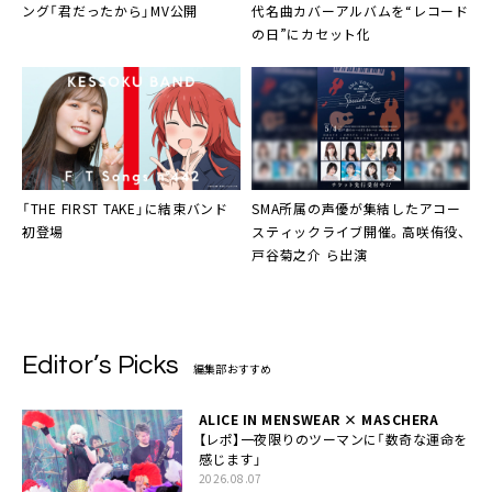
ング「君だったから」MV公開
代名曲カバーアルバムを“レコード
の日”にカセット化
「THE FIRST TAKE」に結束バンド
SMA所属の声優が集結したアコー
初登場
スティックライブ開催。高咲侑役、
戸谷菊之介 ら出演
Editor’s Picks
編集部おすすめ
ALICE IN MENSWEAR × MASCHERA
【レポ】一夜限りのツーマンに「数奇な運命を
感じます」
2026.08.07