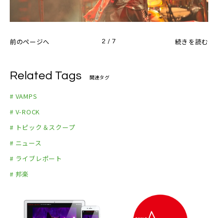
前のページへ
続きを読む
2 / 7
Related Tags
関連タグ
# VAMPS
# V-ROCK
# トピック＆スクープ
# ニュース
# ライブレポート
# 邦楽