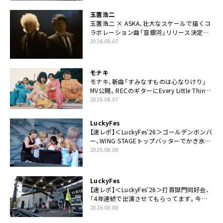
玉置浩二
玉置浩二 × ASKA、壮大なスケールで描くコ
ラボレーション曲「音銀河」リリース決定。
カップリングには新曲「命の宿り」収録も
2026.08.07
モナキ
モナキ、新曲「すみなすものは心なりけり」
MV公開。RECのギターにEvery Little Thing・
伊藤一朗参加も
2026.08.07
LuckyFes
【速レポ】＜LuckyFes’26＞ゴールデンボンバ
ー、WING STAGEトップバッターでかき氷爆
食いや瓦割り「みなさん完璧です！」
2026.08.08
LuckyFes
【速レポ】＜LuckyFes’26＞打首獄門同好会、
「4年連続で出演させてもらってます。今日
もとびっきり暑いですね」
2026.08.08