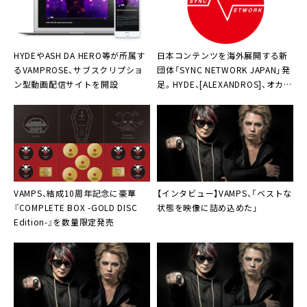
HYDEやASH DA HERO等が所属す
日本コンテンツを海外展開する新
る
VAMPROSE
、サブスクリプショ
団体
「SYNC NETWORK JAPAN」
発
ン型動画配信サイトを開設
足。HYDE、[ALEXANDROS]、オカモ
トショウからも祝福コメント
VAMPS
、結成10周年記念に豪華
【インタビュー】
VAMPS
、「ベストな
『COMPLETE BOX -GOLD DISC
状態を映像に詰め込めた」
Edition-』を数量限定発売