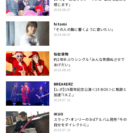
感じます」
2026.08.07
hitomi
「その人の胸に響くように歌いたい」
2026.08.07
仙台貨物
約2年半ぶりシングル「みんな笑顔ぬさせで
あげだい」
2026.08.05
BREAKERZ
【レポ】19周年記念公演＜19 BOX＞に軌跡と
加速「I.K.Z.」
2026.07.31
IKUO
スラップ・オンリーの3rdアルバム発売「今の
自分をダイレクトに」
2026.07.31