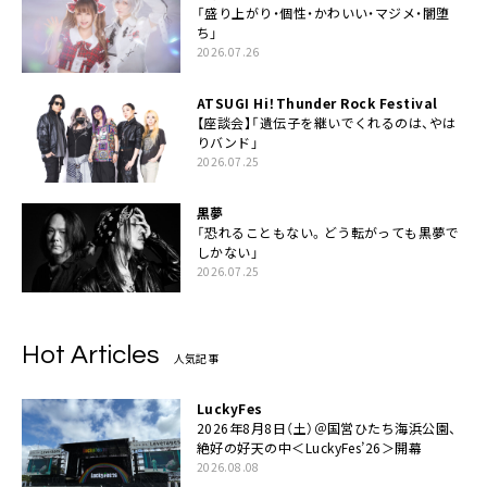
「盛り上がり・個性・かわいい・マジメ・闇堕
ち」
2026.07.26
ATSUGI Hi！Thunder Rock Festival
【座談会】「遺伝子を継いでくれるのは、やは
りバンド」
2026.07.25
黒夢
「恐れることもない。どう転がっても黒夢で
しかない」
2026.07.25
Hot Articles
人気記事
LuckyFes
2026年8月8日（土）＠国営ひたち海浜公園、
絶好の好天の中＜LuckyFes’26＞開幕
2026.08.08