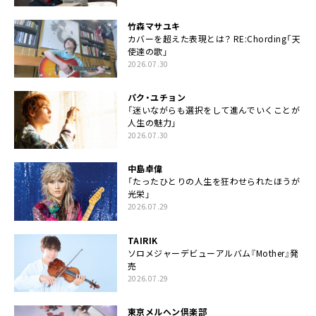
竹森マサユキ
カバーを超えた表現とは？ RE:Chording「天
使達の歌」
2026.07.30
パク・ユチョン
「迷いながらも選択をして進んでいくことが
人生の魅力」
2026.07.30
中島卓偉
「たったひとりの人生を狂わせられたほうが
光栄」
2026.07.29
TAIRIK
ソロメジャーデビューアルバム『Mother』発
売
2026.07.29
東京メルヘン倶楽部