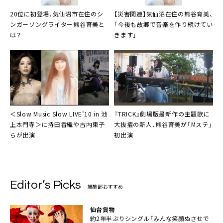
20位に初登場、気仙沼市在住のシ
【災害関連】気仙沼在住の
熊谷育美
、
ンガーソングライター
熊谷育美
と
「今後も故郷で音楽を作り続けてい
は？
きます」
＜Slow Music Slow LIVE’10 in 池
『TRICK』劇場版最新作の主題歌に
上本門寺＞に
持田香織
や
古内東子
大抜擢の新人、
熊谷育美
が「Mステ」
らが出演
初出演
Editor’s Picks
編集部おすすめ
仙台貨物
約2年半ぶりシングル「みんな笑顔ぬさせで