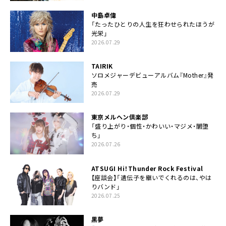
中島卓偉
「たったひとりの人生を狂わせられたほうが
光栄」
2026.07.29
TAIRIK
ソロメジャーデビューアルバム『Mother』発
売
2026.07.29
東京メルヘン倶楽部
「盛り上がり・個性・かわいい・マジメ・闇堕
ち」
2026.07.26
ATSUGI Hi！Thunder Rock Festival
【座談会】「遺伝子を継いでくれるのは、やは
りバンド」
2026.07.25
黒夢