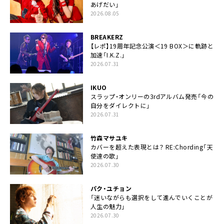
あげだい」
2026.08.05
BREAKERZ
【レポ】19周年記念公演＜19 BOX＞に軌跡と
加速「I.K.Z.」
2026.07.31
IKUO
スラップ・オンリーの3rdアルバム発売「今の
自分をダイレクトに」
2026.07.31
竹森マサユキ
カバーを超えた表現とは？ RE:Chording「天
使達の歌」
2026.07.30
パク・ユチョン
「迷いながらも選択をして進んでいくことが
人生の魅力」
2026.07.30