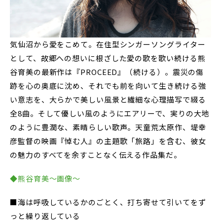
気仙沼から愛をこめて。在住型シンガーソングライター
として、故郷への想いに根ざした愛の歌を歌い続ける熊
谷育美の最新作は『PROCEED』（続ける）。震災の傷
跡を心の奥底に沈め、それでも前を向いて生き続ける強
い意志を、大らかで美しい風景と繊細な心理描写で綴る
全8曲。そして優しい風のようにエアリーで、実りの大地
のように豊潤な、素晴らしい歌声。天童荒太原作、堤幸
彦監督の映画『悼む人』の主題歌「旅路」を含む、彼女
の魅力のすべてを余すことなく伝える作品集だ。
◆熊谷育美～画像～
■海は呼吸しているかのごとく、打ち寄せて引いてをず
っと繰り返している