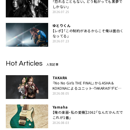
「恐れることもない。どう転がっても黒夢で
しかない」
2026.07.25
ゆとりくん
【レポ】「この制約があるからこそ俺は面白く
なってる」
2026.07.23
Hot Articles
人気記事
TAKARA
『No No Girls THE FINAL』からASHA＆
KOKONAによるユニット・TAKARAがデビュ
ー
2026.08.05
Yamaha
【俺の楽器・私の愛機】2062「なんだかんだで
これが1番」
2026.08.03