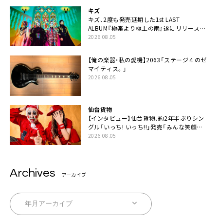
キズ
キズ、2度も発売延期した1st LAST
ALBUM『極楽より極上の雨』遂にリリース。
収録曲「はじまり」MV公開
2026.08.05
【俺の楽器・私の愛機】2063「ステージ４のゼ
マイティス。」
2026.08.05
仙台貨物
【インタビュー】仙台貨物、約2年半ぶりシン
グル「いっち! いっち!!」発売「みんな笑顔ぬ
させであげだいど思います」
2026.08.05
Archives
アーカイブ