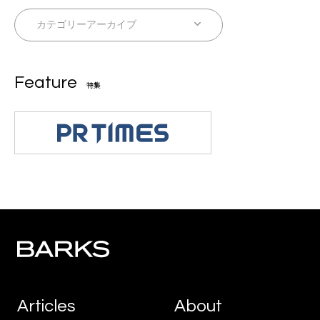
Feature
特集
Articles
About