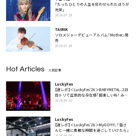
「たったひとりの人生を狂わせられたほうが
光栄」
2026.07.29
TAIRIK
ソロメジャーデビューアルバム『Mother』発
売
2026.07.29
Hot Articles
人気記事
LuckyFes
【速レポ】＜LuckyFes’26＞BABYMETAL、2日
目トリで圧倒的な存在感「超楽しいね！ みん
なありがとう！」
2026.08.10
LuckyFes
【速レポ】＜LuckyFes’26＞MyGO!!!!!、「皆さ
んと一緒に素敵な時間を過ごしていけたら」
2026.08.09