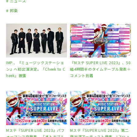
# ニュース
KinKi Kids
# 邦楽
キング・クリームソーダ&Dream5
倉木麻衣
コブクロ
ゴールデンボンバー
三代目 J Soul Brothers
椎名林檎
IMP.、『ミュージックステーショ
『Mステ SUPER LIVE 2023』、50
JUJU
ン』へ初出演決定。「Cheek to C
組4時間半のタイムテーブル発表＋
Superfly
heek」披露
コメント到着
SMAP
SEKAI NO OWARI
Sexy Zone
TOKIO
西野カナ
乃木坂46
Mステ『SUPER LIVE 2023』パフ
Mステ『SUPER LIVE 2023』第二
秦 基博
ォーマンス曲発表。「オトナブル
弾出演アーティスト発表。L’Arc-e