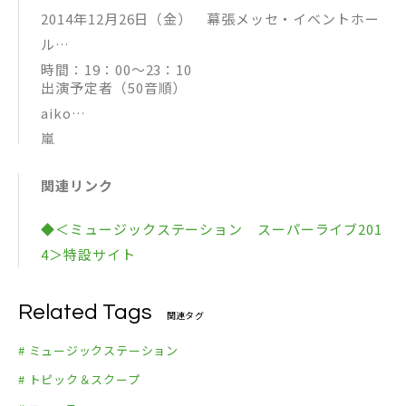
2014年12月26日（金） 幕張メッセ・イベントホー
ル
時間：19：00～23：10
出演予定者（50音順）
aiko
嵐
E-girls
関連リンク
いきものがかり
EXILE
◆＜ミュージックステーション スーパーライブ201
EXILE TRIBE
4＞特設サイト
AKB48
KAT-TUN
Related Tags
関ジャニ∞
関連タグ
神田沙也加
# ミュージックステーション
Kis-My-Ft2
# トピック＆スクープ
きゃりーぱみゅぱみゅ