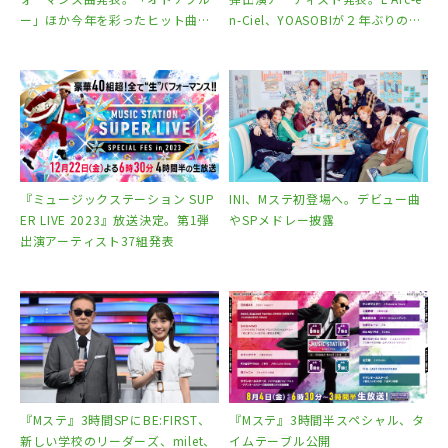
Perfume
ー」ほか今年を彩ったヒット曲
n-Ciel、YOASOBIが２年ぶりの生
浜崎あゆみ
続々
パフォーマンス
B’z
Hey! Say! JUMP
BABYMETAL
ポルノグラフィティ
Mr.Children
『ミュージックステーション SUP
INI、Mステ初登場へ。デビュー曲
miwa
ER LIVE 2023』放送決定。第1弾
やSPメドレー披露
May J.
出演アーティスト37組発表
ももいろクローバーＺ
ゆず
L’Arc～en～Ciel
※出演アーティストは変更・追加になる場合がござい
ます。
『Mステ』3時間SPにBE:FIRST、
『Mステ』3時間半スペシャル、タ
新しい学校のリーダーズ、milet、
イムテーブル公開