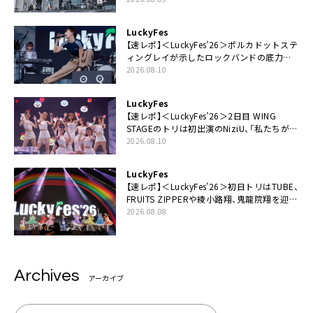
LuckyFes
【速レポ】＜LuckyFes’26＞ポルカドットステ
ィングレイが示したロックバンドの底力
「LuckyFesのマスコットキャラクターである
2026.08.10
俺たちが、ライブとは何であるかを教えてや
る」
LuckyFes
【速レポ】＜LuckyFes’26＞2日目 WING
STAGEのトリは初出演のNiziU、「私たちが最
高の夏の思い出にしてみせます」
2026.08.10
LuckyFes
【速レポ】＜LuckyFes’26＞初日トリはTUBE、
FRUITS ZIPPERや綾小路翔、鬼龍院翔を迎え
た豪華コラボも「知ってたらぜひ一緒に歌っ
2026.08.08
てちょうだい」
Archives
アーカイブ