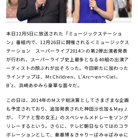
本日12月5日に放送された『ミュージックステーショ
ン』番組内で、12月26日に開催される＜ミュージックス
テーション スーパーライブ2014＞の第2弾出演者発表
が行われ、スーパーライブ史上最多となる40組の出演ア
ーティストの顔ぶれが出そろった。今回新たに加わった
ラインナップは、Mr.Children、L’Arc～en～Ciel、
B’z、浜崎あゆみら豪華な面々だ。
この日は、2014年のMステ総決算としてさまざまな企画
も予定されており、追加発表された神田沙也加＆May J.
が、『アナと雪の女王』のスペシャルメドレーをソング
リレーするという。さらに、テレビ朝日ならではのコラ
ボレーションとして、秦基博＆きゃりーぱみゅぱみゅに