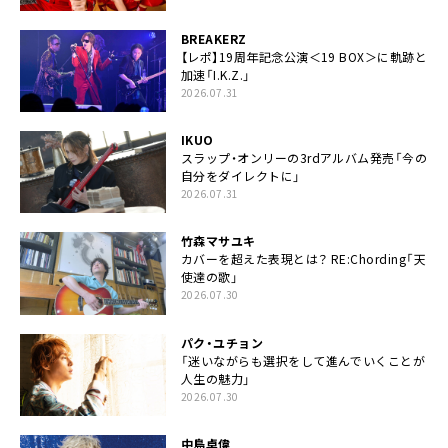
BREAKERZ
【レポ】19周年記念公演＜19 BOX＞に軌跡と
加速「I.K.Z.」
2026.07.31
IKUO
スラップ・オンリーの3rdアルバム発売「今の
自分をダイレクトに」
2026.07.31
竹森マサユキ
カバーを超えた表現とは？ RE:Chording「天
使達の歌」
2026.07.30
パク・ユチョン
「迷いながらも選択をして進んでいくことが
人生の魅力」
2026.07.30
中島卓偉