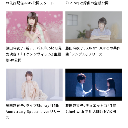
の先行配信＆MV公開スタート
『Color』収録曲の全貌公開
藤田麻衣子、新アルバム『Color』発
藤田麻衣子
、
SUNNY BOY
との共作
売決定＋『イケメンヴィラン』主題
曲「シンプル」リリース
歌MV公開
藤田麻衣子、ライブBlu-ray『15th
藤田麻衣子
、デュエット曲「手錠
Anniversary Special Live』リリー
（duet with 平川大輔）」MV公開
ス