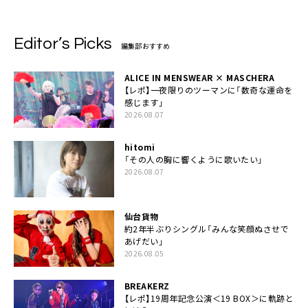
Editor’s Picks
編集部おすすめ
ALICE IN MENSWEAR × MASCHERA
【レポ】一夜限りのツーマンに「数奇な運命を
感じます」
2026.08.07
hitomi
「その人の胸に響くように歌いたい」
2026.08.07
仙台貨物
約2年半ぶりシングル「みんな笑顔ぬさせで
あげだい」
2026.08.05
BREAKERZ
【レポ】19周年記念公演＜19 BOX＞に軌跡と