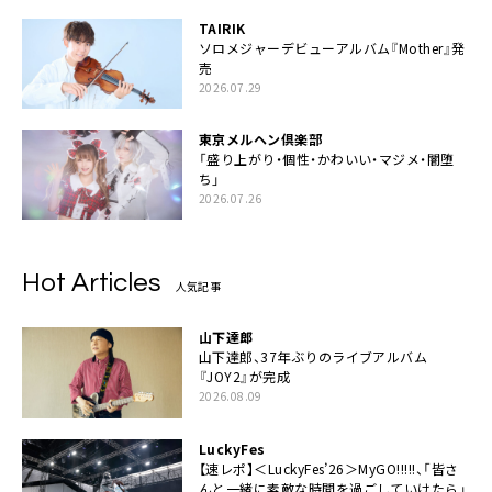
TAIRIK
ソロメジャーデビューアルバム『Mother』発
売
2026.07.29
東京メルヘン倶楽部
「盛り上がり・個性・かわいい・マジメ・闇堕
ち」
2026.07.26
Hot Articles
人気記事
山下達郎
山下達郎、37年ぶりのライブアルバム
『JOY2』が完成
2026.08.09
LuckyFes
【速レポ】＜LuckyFes’26＞MyGO!!!!!、「皆さ
んと一緒に素敵な時間を過ごしていけたら」