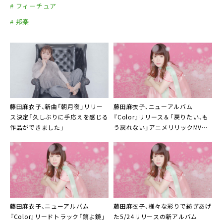
ホール（バンド編成）
# フィーチュア
2015年1月17日（土）東京都・ 中野サンプラザホー
# 邦楽
ル（バンド編成）
2015年1月18日（日）東京都・ 中野サンプラザホー
ル（バンド編成）
藤田麻衣子、新曲「朝月夜」リリー
藤田麻衣子
、ニューアルバム
ス決定「久しぶりに手応えを感じる
『Color』リリース＆「戻りたい、も
作品ができました」
う戻れない」アニメリリックMV公
開
藤田麻衣子
、ニューアルバム
藤田麻衣子
、様々な彩りで紡ぎあげ
『Color』リードトラック「鏡よ鏡」
た5/24リリースの新アルバム