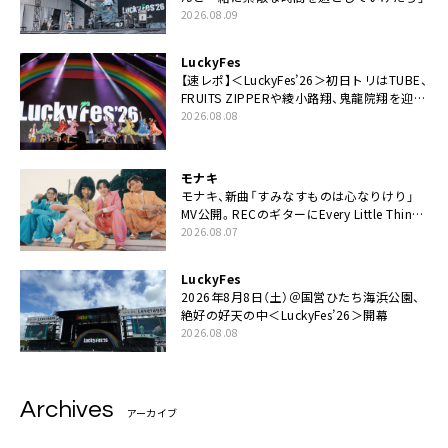
2026.08.09
LuckyFes
【速レポ】＜LuckyFes’26＞初日トリはTUBE、
FRUITS ZIPPERや綾小路翔、鬼龍院翔を迎え
た豪華コラボも「知ってたらぜひ一緒に歌っ
2026.08.08
てちょうだい」
モナキ
モナキ、新曲「すみなすものは心なりけり」
MV公開。RECのギターにEvery Little Thing・
伊藤一朗参加も
2026.08.07
LuckyFes
2026年8月8日（土）＠国営ひたち海浜公園、
絶好の好天の中＜LuckyFes’26＞開幕
2026.08.08
Archives
アーカイブ