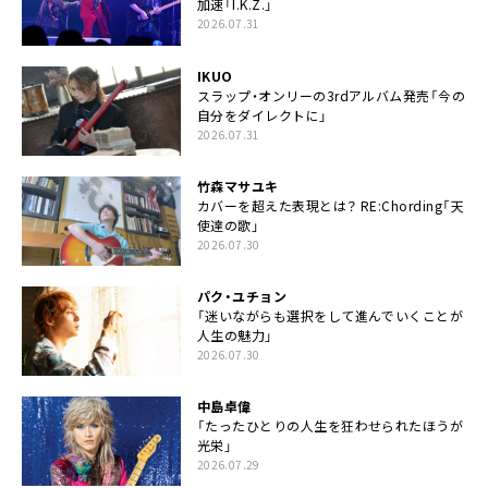
加速「I.K.Z.」
2026.07.31
IKUO
スラップ・オンリーの3rdアルバム発売「今の
自分をダイレクトに」
2026.07.31
竹森マサユキ
カバーを超えた表現とは？ RE:Chording「天
使達の歌」
2026.07.30
パク・ユチョン
「迷いながらも選択をして進んでいくことが
人生の魅力」
2026.07.30
中島卓偉
「たったひとりの人生を狂わせられたほうが
光栄」
2026.07.29