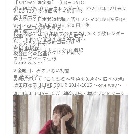
【初回完全限定盤】（CD＋DVD）
期間限定盤（CD＋カレンダー） ※2014年12月末ま
VIZL-729 / 税抜価格￥4,800＋税
で生産予定
特典内容：日本武道館弾き語りワンマンLIVE映像DV
VIZL-730 / 税抜価格￥3,500 円＋税
D付（全曲収録 約80分）
通常盤（CD）
特典内容：2015 年版フジタマの月めくり歌レンダー
12曲＋ボーナストラック1曲収録
VICL-64211 / 定価3,000 円＋税
～一つ言葉にする計画表付き～
デジパック仕様
全12 曲収録
12曲＋ボーナストラック1曲収録
別バージョンブックレット封入
収録曲（全12曲）
スリーブケース仕様
1.one way
2.金曜日、君のいない初雪
■ 全国ツアー
3.胸が熱い（『白華の檻 ～緋色の欠片4～ 四季の詩』
藤田麻衣子「LIVE TOUR 2014-2015 ～one way～」
エンディングテーマ）
2014年11月15日（土）神奈川県・横浜ランドマーク
4.涙が止まらないのは（朝日放送『ビーバップ!ハイ
ホール（弾き語り）
ヒール』3 月度エンディングテーマ）
2014年11月23日（日）北海道 札幌・CLUB DUCE
05.オレンジ（Ｐ＆Ｇ ｘ ローカルドラッグストアプロ
（弾き語り）
モーション タイアップソング）
2014年11月24日（月・祝）北海道 札幌・CLUB DUC
06.つぼみ（東海テレビ minimini ドラマスペシャル