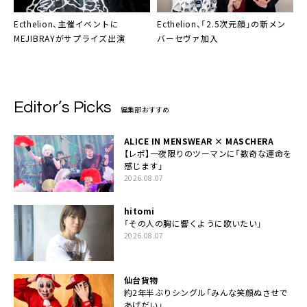
Ecthelion
、主催イベントに
Ecthelion
、「2.5次元顔」の新メン
MEJIBRAYがサプライズ出演
バーセヴァ加入
Editor’s Picks
編集部おすすめ
ALICE IN MENSWEAR × MASCHERA
【レポ】一夜限りのツーマンに「数奇な運命を
感じます」
2026.08.07
hitomi
「その人の胸に響くように歌いたい」
2026.08.07
仙台貨物
約2年半ぶりシングル「みんな笑顔ぬさせで
あげだい」