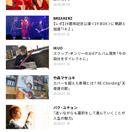
2026.08.05
BREAKERZ
【レポ】19周年記念公演＜19 BOX＞に軌跡と
加速「I.K.Z.」
2026.07.31
IKUO
スラップ・オンリーの3rdアルバム発売「今の
自分をダイレクトに」
2026.07.31
竹森マサユキ
カバーを超えた表現とは？ RE:Chording「天
使達の歌」
2026.07.30
パク・ユチョン
「迷いながらも選択をして進んでいくことが
人生の魅力」
2026.07.30