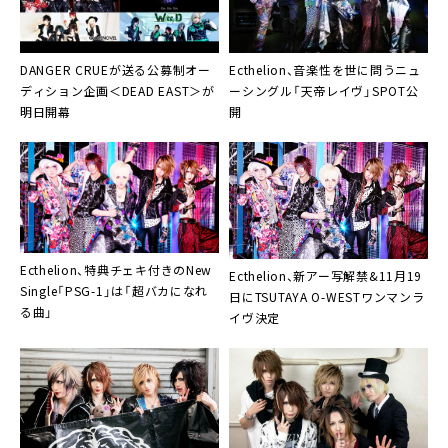
DANGER CRUE
が送る公募制オー
Ecthelion
、音楽性を世に問うニュ
ディション企画＜DEAD EAST＞が
ーシングル「天帝レイヴ」SPOT公
明日開幕
開
Ecthelion
、特典チェキ付きのNew
Ecthelion
、新アー写解禁&11月19
Single「PSG-1」は「超バカになれ
日にTSUTAYA O-WESTワンマンラ
る曲」
イヴ決定