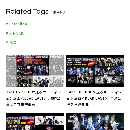
Related Tags
関連タグ
# Ecthelion
# V-ROCK
# 邦楽
DANGER CRUEが送るオーディシ
DANGER CRUE
が送るオーディシ
ョン企画
＜DEAD EAST＞
、決勝公
ョン企画＜DEAD EAST＞、予選公
演はニコ生中継も
演を今週開催