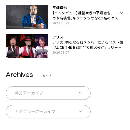
平畑徹也
【インタビュー】鍵盤奏者の平畑徹也、ヨルシ
カや高橋優、キタニタツヤなど9名のゲスト
を迎えた初アルバムに音楽人生の総括「自分
2023.03.22
自身を再確認できた」
アリス
アリス、初となる各メンバーによるベスト盤
『ALICE THE BEST “TORILOGY”』リリース
決定
2026.08.07
Archives
アーカイブ