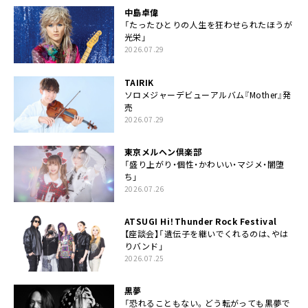
中島卓偉
「たったひとりの人生を狂わせられたほうが
光栄」
2026.07.29
TAIRIK
ソロメジャーデビューアルバム『Mother』発
売
2026.07.29
東京メルヘン倶楽部
「盛り上がり・個性・かわいい・マジメ・闇堕
ち」
2026.07.26
ATSUGI Hi！Thunder Rock Festival
【座談会】「遺伝子を継いでくれるのは、やは
りバンド」
2026.07.25
黒夢
「恐れることもない。どう転がっても黒夢で