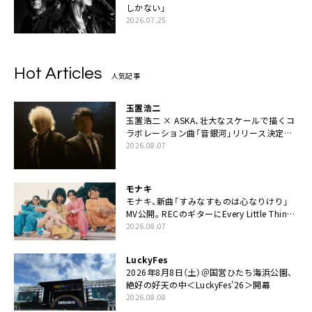
しかない」
2026.07.25
Hot Articles
人気記事
玉置浩二
玉置浩二 × ASKA、壮大なスケールで描くコ
ラボレーション曲「音銀河」リリース決定。
カップリングには新曲「命の宿り」収録も
2026.08.07
モナキ
モナキ、新曲「すみなすものは心なりけり」
MV公開。RECのギターにEvery Little Thing・
伊藤一朗参加も
2026.08.07
LuckyFes
2026年8月8日（土）＠国営ひたち海浜公園、
絶好の好天の中＜LuckyFes’26＞開幕
2026.08.08