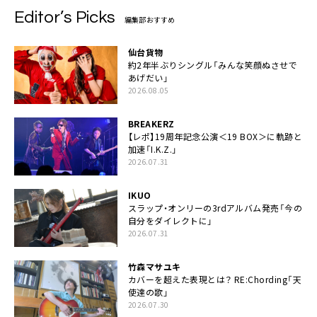
Editor’s Picks
編集部おすすめ
仙台貨物
約2年半ぶりシングル「みんな笑顔ぬさせで
あげだい」
2026.08.05
BREAKERZ
【レポ】19周年記念公演＜19 BOX＞に軌跡と
加速「I.K.Z.」
2026.07.31
IKUO
スラップ・オンリーの3rdアルバム発売「今の
自分をダイレクトに」
2026.07.31
竹森マサユキ
カバーを超えた表現とは？ RE:Chording「天
使達の歌」
2026.07.30