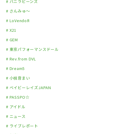
# バニラビーンズ
# さんみゅ～
# LoVendoЯ
# X21
# GEM
# 東京パフォーマンスドール
# Rev.from DVL
# Dream5
# 小桃音まい
# ベイビーレイズJAPAN
# PASSPO☆
# アイドル
# ニュース
# ライブレポート