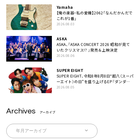
Yamaha
【俺の楽器・私の愛機】2062「なんだかんだで
これが1番」
2026.08.03
ASKA
ASKA、『ASKA CONCERT 2026 昭和が見て
いたクリスマス!? 』発売＆上映決定
2026.08.06
SUPER EIGHT
SUPER EIGHT、令和8年8月8日“超八（スーパ
ーエイト）の日”を盛り上げるEP『ダンダー
ラ』本日リリース
2026.08.05
Archives
アーカイブ