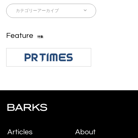
Feature
特集
Articles
About