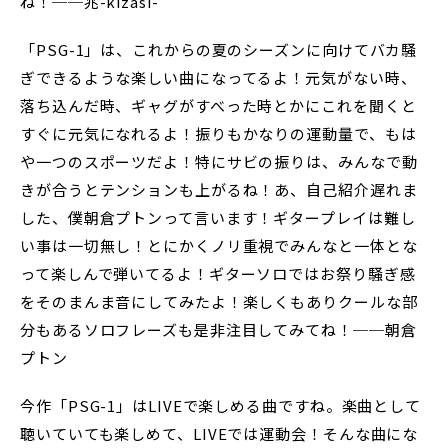
ね！──兆-kizasi-
「PSG-1」は、これからの夏のシーズンに向けてバカ騒
ぎできるような楽しい曲になってるよ！元気がない時、
落ち込んだ時、ギャグがすべった時とかにこれを聞くと
すぐに元気になれるよ！振りもかなりの運動量で、もは
や一つのスポーツだよ！特にサビの振りは、みんなで動
きが合うとテンションも上がるね！あ、自己紹介遅れま
した、僕朝倉プトンって言います！ギタープレイは難し
い事は一切無し！とにかくノリ重視でみんなと一体とな
って楽しんで弾いてるよ！ギターソロではお祭り騒ぎ感
をそのまんま音にしてみたよ！楽しくもありクールな部
分もあるソロフレーズも是非注目してみてね！──朝倉
プトン
今作「PSG-1」はLIVEで楽しめる曲ですね。楽曲として
聴いていても楽しめて、LIVEでは運動会！そんな曲にな