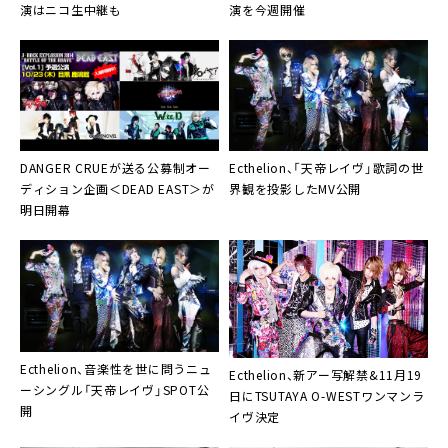
演はニコ生中継も
演を今週開催
DANGER CRUE
が送る公募制オー
Ecthelion
、「天帝レイヴ」歌詞の世
ディション企画＜DEAD EAST＞が
界観を投影したMV公開
明日開幕
Ecthelion
、音楽性を世に問うニュ
Ecthelion
、新アー写解禁&11月19
ーシングル「天帝レイヴ」SPOT公
日にTSUTAYA O-WESTワンマンラ
開
イヴ決定