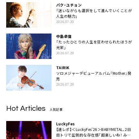
パク・ユチョン
「迷いながらも選択をして進んでいくことが
人生の魅力」
2026.07.30
中島卓偉
「たったひとりの人生を狂わせられたほうが
光栄」
2026.07.29
TAIRIK
ソロメジャーデビューアルバム『Mother』発
売
2026.07.29
Hot Articles
人気記事
LuckyFes
【速レポ】＜LuckyFes’26＞BABYMETAL、2日
目トリで圧倒的な存在感「超楽しいね！ みん