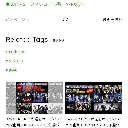
◆BARKS ヴィジュアル系 V-ROCK
前のページへ
続きを読む
1 / 7
Related Tags
関連タグ
# Ecthelion
# V-ROCK
# 邦楽
DANGER CRUEが送るオーディシ
DANGER CRUE
が送るオーディシ
ョン企画
＜DEAD EAST＞
、決勝公
ョン企画＜DEAD EAST＞、予選公