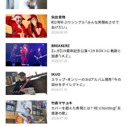
仙台貨物
約2年半ぶりシングル「みんな笑顔ぬさせで
あげだい」
2026.08.05
BREAKERZ
【レポ】19周年記念公演＜19 BOX＞に軌跡と
加速「I.K.Z.」
2026.07.31
IKUO
スラップ・オンリーの3rdアルバム発売「今の
自分をダイレクトに」
2026.07.31
竹森マサユキ
カバーを超えた表現とは？ RE:Chording「天
使達の歌」
2026.07.30