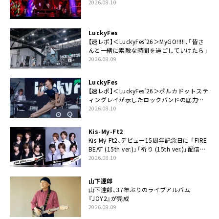
なありがとう！」
2026.08.10
LuckyFes
【速レポ】＜LuckyFes’26＞MyGO!!!!!、「皆さ
んと一緒に素敵な時間を過ごしていけたら」
2026.08.09
LuckyFes
【速レポ】＜LuckyFes’26＞ポルカドットステ
ィングレイが示したロックバンドの底力
「LuckyFesのマスコットキャラクターである
2026.08.10
俺たちが、ライブとは何であるかを教えてや
る」
Kis-My-Ft2
Kis-My-Ft2、デビュー15周年記念日に 「FIRE
BEAT (15th ver.)」「祈り (15th ver.)」配信ス
タート
2026.08.10
山下達郎
山下達郎、37年ぶりのライブアルバム
『JOY2』が完成
2026.08.09