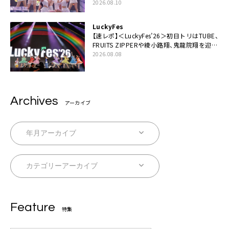
高の夏の思い出にしてみせます」
2026.08.10
LuckyFes
【速レポ】＜LuckyFes’26＞初日トリはTUBE、
FRUITS ZIPPERや綾小路翔、鬼龍院翔を迎え
た豪華コラボも「知ってたらぜひ一緒に歌っ
2026.08.08
てちょうだい」
Archives
アーカイブ
Feature
特集