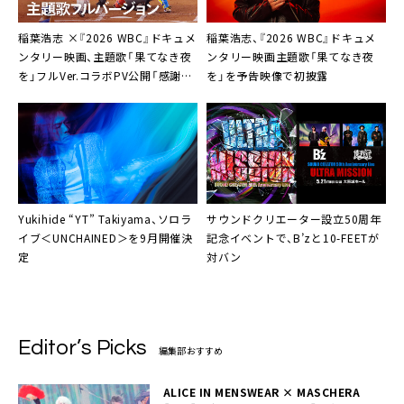
稲葉浩志 ×『2026 WBC』ドキュメ
稲葉浩志、『2026 WBC』ドキュメ
ンタリー映画、主題歌「果てなき夜
ンタリー映画主題歌「果てなき夜
を」フルVer.コラボPV公開「感謝の
を」を予告映像で初披露
思いを込めて」
Yukihide “YT” Takiyama、ソロラ
サウンドクリエーター設立50周年
イブ＜UNCHAINED＞を9月開催決
記念イベントで、B’zと10-FEETが
定
対バン
Editor’s Picks
編集部おすすめ
ALICE IN MENSWEAR × MASCHERA