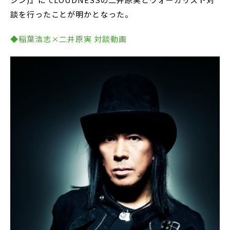
談を行ったことが明かとなった。
◆稲葉浩志×二井原実 対談動画