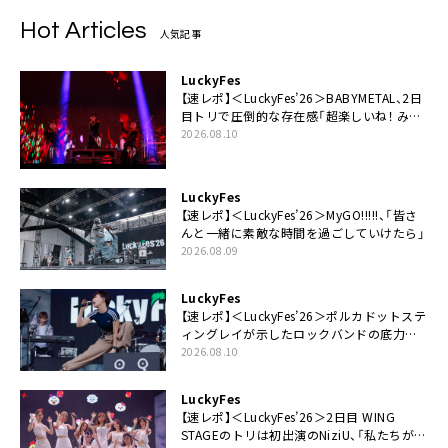
Hot Articles
人気記事
LuckyFes
【速レポ】＜LuckyFes’26＞BABYMETAL、2日
目トリで圧倒的な存在感「超楽しいね！ みん
なありがとう！」
2026.08.10
LuckyFes
【速レポ】＜LuckyFes’26＞MyGO!!!!!、「皆さ
んと一緒に素敵な時間を過ごしていけたら」
2026.08.09
LuckyFes
【速レポ】＜LuckyFes’26＞ポルカドットステ
ィングレイが示したロックバンドの底力
「LuckyFesのマスコットキャラクターである
2026.08.10
俺たちが、ライブとは何であるかを教えてや
る」
LuckyFes
【速レポ】＜LuckyFes’26＞2日目 WING
STAGEのトリは初出演のNiziU、「私たちが最