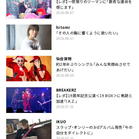
【レポ】一夜限りのツーマンに「数奇な運命を
感じます」
2026.08.07
hitomi
「その人の胸に響くように歌いたい」
2026.08.07
仙台貨物
約2年半ぶりシングル「みんな笑顔ぬさせで
あげだい」
2026.08.05
BREAKERZ
【レポ】19周年記念公演＜19 BOX＞に軌跡と
加速「I.K.Z.」
2026.07.31
IKUO
スラップ・オンリーの3rdアルバム発売「今の
自分をダイレクトに」
2026.07.31