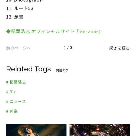
11. ルート53
12. 念書
◆稲葉浩志 オフィシャルサイト『en-zine』
前のページへ
続きを読む
1 / 3
Related Tags
関連タグ
# 稲葉浩志
# B’z
# ニュース
# 邦楽