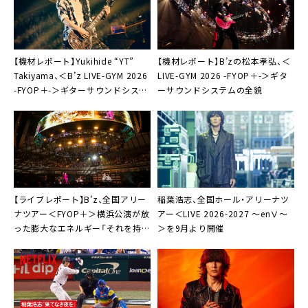
【機材レポート】Yukihide “YT”
【機材レポート】B’zの松本孝弘、＜
Takiyama、＜B’z LIVE-GYM 2026
LIVE-GYM 2026 -FYOP＋-＞ギタ
-FYOP＋-＞ギターサウンドシステ
ーサウンドシステムの全貌
ムを詳細解説
【ライブレポート】B’z、全国アリー
稲葉浩志、全国ホール・アリーナツ
ナツアー＜FYOP＋＞横浜公演が放
アー＜LIVE 2026-2027 〜enⅤ〜
った膨大なエネルギー「それを持っ
＞を9月より開催
て帰って、また明日につなげます」