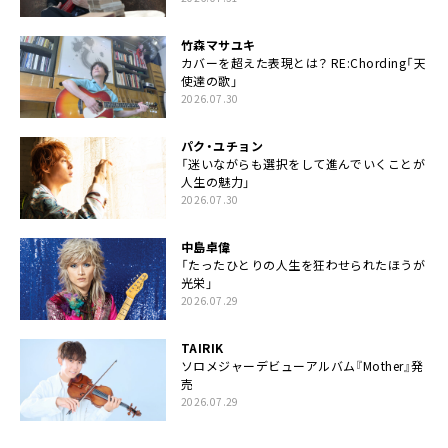
竹森マサユキ
カバーを超えた表現とは？ RE:Chording「天
使達の歌」
2026.07.30
パク・ユチョン
「迷いながらも選択をして進んでいくことが
人生の魅力」
2026.07.30
中島卓偉
「たったひとりの人生を狂わせられたほうが
光栄」
2026.07.29
TAIRIK
ソロメジャーデビューアルバム『Mother』発
売
2026.07.29