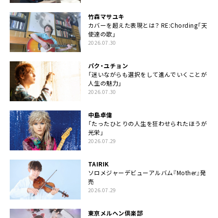
竹森マサユキ
カバーを超えた表現とは？ RE:Chording「天
使達の歌」
2026.07.30
パク・ユチョン
「迷いながらも選択をして進んでいくことが
人生の魅力」
2026.07.30
中島卓偉
「たったひとりの人生を狂わせられたほうが
光栄」
2026.07.29
TAIRIK
ソロメジャーデビューアルバム『Mother』発
売
2026.07.29
東京メルヘン倶楽部