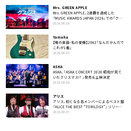
Mrs. GREEN APPLE
Mrs. GREEN APPLE、2連覇を達成した
『MUSIC AWARDS JAPAN 2026』での「クス
シキ」ライブパフォーマンスをYouTube公開
2026.08.06
Yamaha
【俺の楽器・私の愛機】2062「なんだかんだで
これが1番」
2026.08.03
ASKA
ASKA、『ASKA CONCERT 2026 昭和が見て
いたクリスマス!? 』発売＆上映決定
2026.08.06
アリス
アリス、初となる各メンバーによるベスト盤
『ALICE THE BEST “TORILOGY”』リリース
決定
2026.08.07