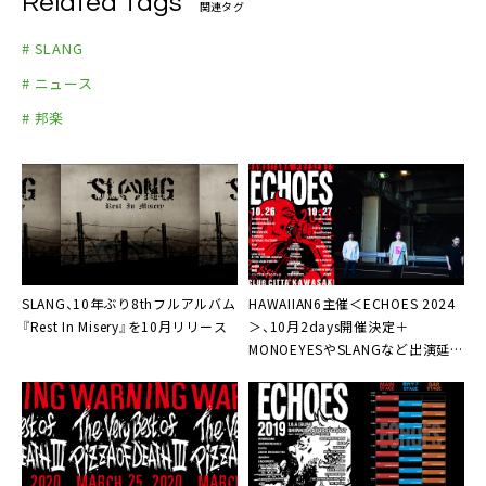
Related Tags
関連タグ
# SLANG
# ニュース
# 邦楽
SLANG、10年ぶり8thフルアルバム
HAWAIIAN6主催＜ECHOES 2024
『Rest In Misery』を10月リリース
＞、10月2days開催決定＋
MONOEYESやSLANGなど出演延べ
26組一挙公開