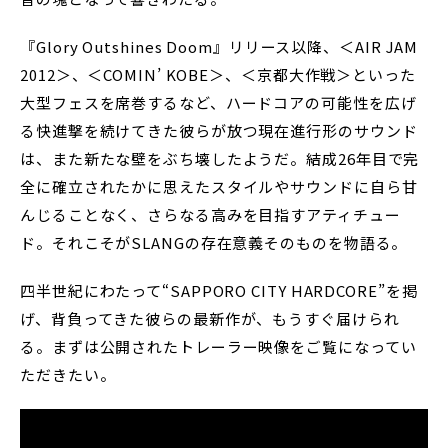
『Glory Outshines Doom』リリース以降、＜AIR JAM
2012＞、＜COMIN’ KOBE＞、＜京都大作戦＞といった
大型フェスを席巻するなど、ハードコアの可能性を広げ
る快進撃を続けてきた彼らが放つ現在進行形のサウンド
は、また新たな壁をぶち壊したようだ。結成26年目で完
全に確立されたかに思えたスタイルやサウンドに自ら甘
んじることなく、さらなる高みを目指すアティチュー
ド。それこそがSLANGの存在意義そのものを物語る。
四半世紀にわたって“SAPPORO CITY HARDCORE”を掲
げ、背負ってきた彼らの最新作が、もうすぐ届けられ
る。まずは公開されたトレーラー映像をご覧になってい
ただきたい。