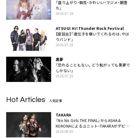
「盛り上がり・個性・かわいい・マジメ・闇堕
ち」
2026.07.26
ATSUGI Hi！Thunder Rock Festival
【座談会】「遺伝子を継いでくれるのは、やは
りバンド」
2026.07.25
黒夢
「恐れることもない。どう転がっても黒夢で
しかない」
2026.07.25
Hot Articles
人気記事
TAKARA
『No No Girls THE FINAL』からASHA＆
KOKONAによるユニット・TAKARAがデビュ
ー
2026.08.05