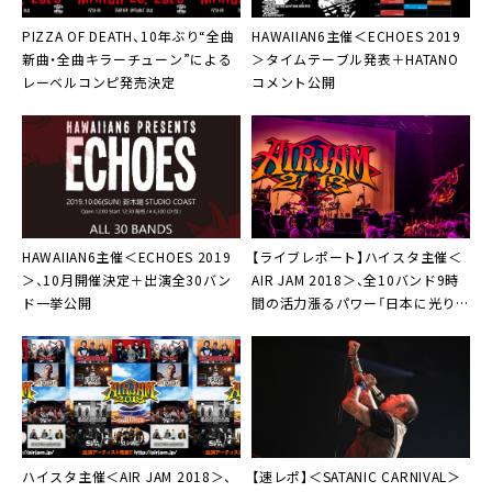
PIZZA OF DEATH
、10年ぶり“全曲
HAWAIIAN6主催＜ECHOES 2019
新曲・全曲キラーチューン”による
＞
タイムテーブル発表＋HATANO
レーベルコンピ発売決定
コメント公開
HAWAIIAN6主催＜ECHOES 2019
【ライブレポート】
ハイスタ主催＜
＞
、10月開催決定＋出演全30バン
AIR JAM 2018＞
、全10バンド9時
ド一挙公開
間の活力漲るパワー「日本に光り
を、もっともっと！」
ハイスタ主催＜AIR JAM 2018＞
、
【速レポ】
＜SATANIC CARNIVAL＞