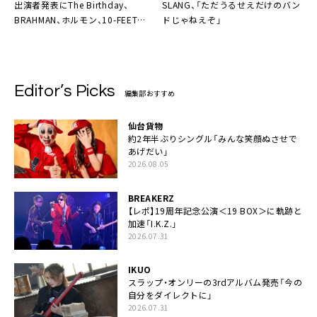
出演者発表にThe Birthday、
SLANG
、「ただうるせえだけのバン
BRAHMAN、ホルモン、10-FEETな
ドじゃねえぞ」
ど10組
Editor’s Picks
編集部おすすめ
仙台貨物
約2年半ぶりシングル「みんな笑顔ぬさせで
あげだい」
2026.08.05
BREAKERZ
【レポ】19周年記念公演＜19 BOX＞に軌跡と
加速「I.K.Z.」
2026.07.31
IKUO
スラップ・オンリーの3rdアルバム発売「今の
自分をダイレクトに」
2026.07.31