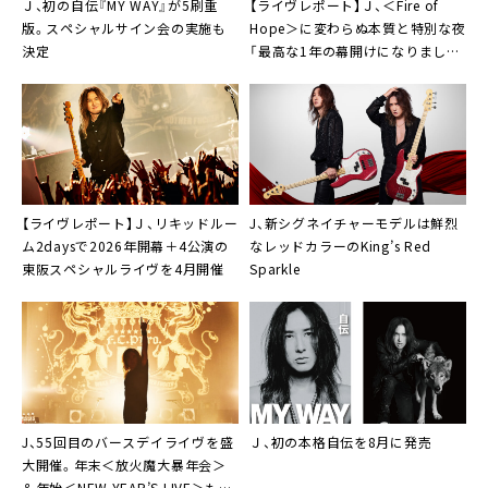
Ｊ、初の自伝『MY WAY』が5刷重
【ライヴレポート】Ｊ、＜Fire of
版。スペシャルサイン会の実施も
Hope＞に変わらぬ本質と特別な夜
決定
「最高な1年の幕開けになりまし
た」
【ライヴレポート】Ｊ、リキッドルー
J、新シグネイチャーモデルは鮮烈
ム2daysで2026年開幕＋4公演の
なレッドカラーのKing’s Red
東阪スペシャルライヴを4月開催
Sparkle
J、55回目のバースデイライヴを盛
Ｊ、初の本格自伝を8月に発売
大開催。年末＜放火魔大暴年会＞
＆年始＜NEW YEAR’S LIVE＞も発