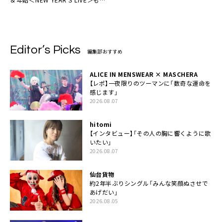
表
Editor’s Picks
編集部おすすめ
ALICE IN MENSWEAR × MASCHERA
【レポ】一夜限りのツーマンに「数奇な運命を
感じます」
2026.08.07
hitomi
【インタビュー】「その人の胸に響くように歌
いたい」
2026.08.07
仙台貨物
約2年半ぶりシングル「みんな笑顔ぬさせで
あげだい」
2026.08.05