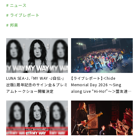
# ニュース
# ライブレポート
# 邦楽
LUNA SEA・J、『MY WAY -J⾃伝-』
【ライブレポート】＜hide
出版1周年記念のサイン会＆プレミ
Memorial Day 2026 〜Sing
アムトークショー開催決定
along Live “Hi-Ho!”〜＞盟友達が
歌い継ぐ祝祭