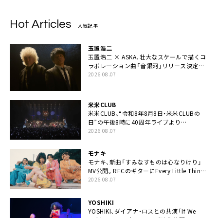
Hot Articles
人気記事
玉置浩二
玉置浩二 × ASKA、壮大なスケールで描くコ
ラボレーション曲「音銀河」リリース決定。
カップリングには新曲「命の宿り」収録も
2026.08.07
米米CLUB
米米CLUB、“令和8年8月8日・米米CLUBの
日”の午後8時に40周年ライブより
「FANtachy medley」を88年限定公開
2026.08.07
モナキ
モナキ、新曲「すみなすものは心なりけり」
MV公開。RECのギターにEvery Little Thing・
伊藤一朗参加も
2026.08.07
YOSHIKI
YOSHIKI、ダイアナ・ロスとの共演「If We