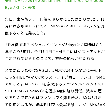
◆5月3日＜J 2014 Special Live -Thank You AX!! Good
Bye AX!!-＞ 画像
先日、東名阪ツアー開催を明らかにしたばかりのJが、11
月には赤坂BLITZにて＜J AKASAKA BLITZ 5days＞を開
催することを発表した。
Jを象徴するスペシャルイベント＜5days＞の開催は約3
年半ぶり5度目。今回も1日目～4日目にはゲストアクトが
予定されているとのことで、詳細の続報が待たれる。
発表があったのは5月3日、5月末で10年の歴史に幕を下
ろすSHIBUYA-AXでのラストライブ初日、アンコールMC
でのこと。AXでは、Jを象徴するスペシャルイベント＜J
SHIBUYA-AX 5days＞を過去4度に渡り開催。数々の歴
史を刻んで来たのはファンも良く知る所だ。AXは5月末
で閉館となるが、赤坂BLITZへ会場を移し、＜J AKASAK