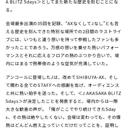
A BLITZ 5days＞としてまた新たな歴史を刻むことにな
る。
会場最多出演の35回を記録、“AXなくしてJなし”とも言
える歴史を刻んできた特別な場所での2日間のラストライ
ブには、いつもと違う想いを持って参戦したファンも多
かったことであろう。万感の想いを乗せた熱いパフォー
マンスとそれに応えるフロアの熱のぶつかり合いで、場
内にはまるで熱帯夜のような空気が充満していた。
アンコールに登場したJは、改めてSHIBUYA-AX、そし
て関わる全てのSTAFFへの感謝を告げ、オーディエンス
と共に熱い拍手を送った。そして、＜J AKASAKA BLITZ
5days＞が決定したことを発表すると、場内からは一際
大きな歓喜の声が。「俺がここでやり続けてきた5day
s、その熱は絶やしたくない。会場は変わっても、その情
熱はどんどん燃え上っていくだけだってことを、証明し