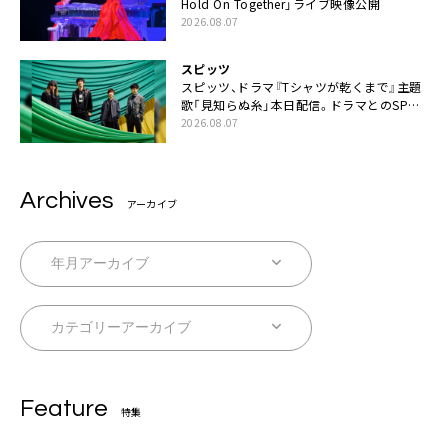
Hold On Together」ライブ映像公開
2026.08.07
スピッツ
スピッツ、ドラマ『Tシャツが乾くまで』主題
歌「見知らぬ糸」本日配信。ドラマとのSPコ
ラボムービー公開も
2026.08.07
Archives
アーカイブ
Feature
特集