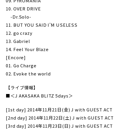
09. PYROMANIA
10. OVER DRIVE
-Dr.Solo-
11. BUT YOU SAID I’M USELESS
12. go crazy
13. Gabriel
14. Feel Your Blaze
[Encore]
01. Go Charge
02. Evoke the world
【ライブ情報】
■＜J AKASAKA BLITZ 5days＞
[1st day] 2014年11月21日(金) J with GUEST ACT
[2nd day] 2014年11月22日(土) J with GUEST ACT
[3rd day] 2014年11月23日(日) J with GUEST ACT