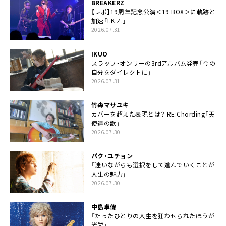
BREAKERZ
【レポ】19周年記念公演＜19 BOX＞に軌跡と
加速「I.K.Z.」
2026.07.31
IKUO
スラップ・オンリーの3rdアルバム発売「今の
自分をダイレクトに」
2026.07.31
竹森マサユキ
カバーを超えた表現とは？ RE:Chording「天
使達の歌」
2026.07.30
パク・ユチョン
「迷いながらも選択をして進んでいくことが
人生の魅力」
2026.07.30
中島卓偉
「たったひとりの人生を狂わせられたほうが
光栄」