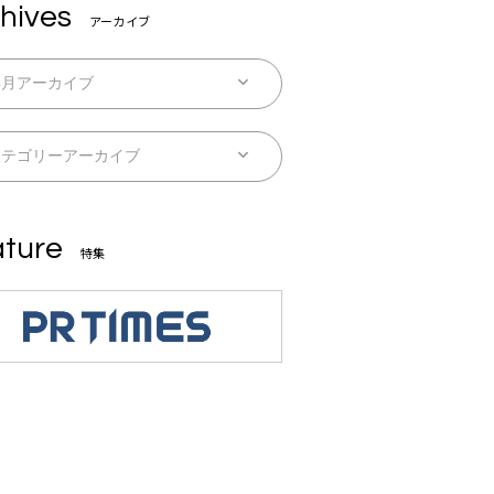
hives
アーカイブ
ture
特集