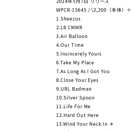
2014年5月7日 リリース
WPCR-15645 / \2,200（本体）
1.Sheezus
2.L8 CMMR
3.Air Balloon
4.Our Time
5.Insincerely Yours
6.Take My Place
7.As Long As I Got You
8.Close Your Eyes
9.URL Badman
10.Silver Spoon
11.Life For Me
12.Hard Out Here
13.Wind Your Neck In ＊