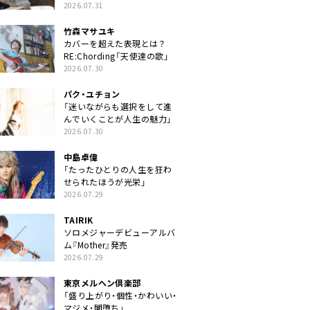
クトに」
2026.07.31
竹森マサユキ
カバーを超えた表現とは？
RE:Chording「天使達の歌」
2026.07.30
パク・ユチョン
「迷いながらも選択をして進
んでいくことが人生の魅力」
2026.07.30
中島卓偉
「たったひとりの人生を狂わ
せられたほうが光栄」
2026.07.29
TAIRIK
ソロメジャーデビューアルバ
ム『Mother』発売
2026.07.29
東京メルヘン倶楽部
「盛り上がり・個性・かわいい・
マジメ・闇堕ち」