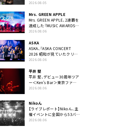
ニット・TAKARAがデビュー
2026.08.05
Mrs. GREEN APPLE
Mrs. GREEN APPLE、2連覇を
達成した『MUSIC AWARDS
JAPAN 2026』での「クスシ
2026.08.06
キ」ライブパフォーマンスを
YouTube公開
ASKA
ASKA、『ASKA CONCERT
2026 昭和が見ていたクリス
マス!? 』発売＆上映決定
2026.08.06
平井 堅
平井 堅、デビュー30周年ツア
ー＜Ken’s Bar＞東京ファイ
ナル公演の映像商品化決定。
2026.08.06
ブックレットには平井堅のメ
ッセージ掲載も
Nikoん
【ライブレポート】Nikoん、主
催イベントに全国から53バ
ンドが出演「自分たちが積み
2026.08.06
上げてきた中身の重みを実感
した」