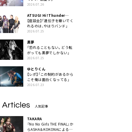
2026.07.26
ATSUGI Hi！Thunder
Rock Festival
【座談会】「遺伝子を継いでく
れるのは、やはりバンド」
2026.07.25
黒夢
「恐れることもない。どう転
がっても黒夢でしかない」
2026.07.25
ゆとりくん
【レポ】「この制約があるから
こそ俺は面白くなってる」
2026.07.23
 Articles
人気記事
TAKARA
『No No Girls THE FINAL』か
らASHA＆KOKONAによるユ