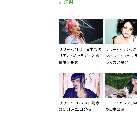
# 洋楽
リリー・アレン
、日本での
リリー・アレン
、
リアム・ギャラガー
との
ンベリー・フェス
情事を暴露
ルでガス爆発
リリー・アレン
来日記念
リリー・アレン
、
盤は、1月21日発売
の日本公演