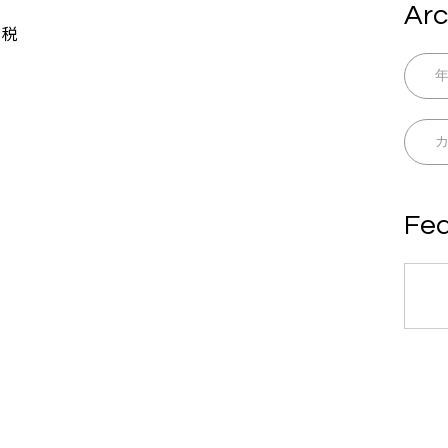
Arc
＋税
Fea