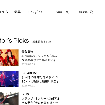
コラム
楽器
LuckyFes
Social
Search
tor’s Picks
編集部おすすめ
仙台貨物
約2年半ぶりシングル「みん
な笑顔ぬさせであげだい」
2026.08.05
BREAKERZ
【レポ】19周年記念公演＜19
BOX＞に軌跡と加速「I.K.Z.」
2026.07.31
IKUO
スラップ・オンリーの3rdアル
バム発売「今の自分をダイレ